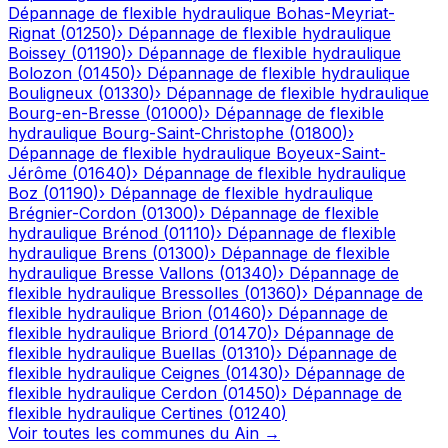
Dépannage de flexible hydraulique
Bohas-Meyriat-
Rignat
(
01250
)
›
Dépannage de flexible hydraulique
Boissey
(
01190
)
›
Dépannage de flexible hydraulique
Bolozon
(
01450
)
›
Dépannage de flexible hydraulique
Bouligneux
(
01330
)
›
Dépannage de flexible hydraulique
Bourg-en-Bresse
(
01000
)
›
Dépannage de flexible
hydraulique
Bourg-Saint-Christophe
(
01800
)
›
Dépannage de flexible hydraulique
Boyeux-Saint-
Jérôme
(
01640
)
›
Dépannage de flexible hydraulique
Boz
(
01190
)
›
Dépannage de flexible hydraulique
Brégnier-Cordon
(
01300
)
›
Dépannage de flexible
hydraulique
Brénod
(
01110
)
›
Dépannage de flexible
hydraulique
Brens
(
01300
)
›
Dépannage de flexible
hydraulique
Bresse Vallons
(
01340
)
›
Dépannage de
flexible hydraulique
Bressolles
(
01360
)
›
Dépannage de
flexible hydraulique
Brion
(
01460
)
›
Dépannage de
flexible hydraulique
Briord
(
01470
)
›
Dépannage de
flexible hydraulique
Buellas
(
01310
)
›
Dépannage de
flexible hydraulique
Ceignes
(
01430
)
›
Dépannage de
flexible hydraulique
Cerdon
(
01450
)
›
Dépannage de
flexible hydraulique
Certines
(
01240
)
Voir toutes les communes du
Ain
→