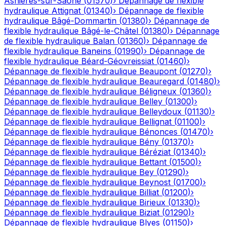
Asnières-sur-Saône
(
01570
)
›
Dépannage de flexible
hydraulique
Attignat
(
01340
)
›
Dépannage de flexible
hydraulique
Bâgé-Dommartin
(
01380
)
›
Dépannage de
flexible hydraulique
Bâgé-le-Châtel
(
01380
)
›
Dépannage
de flexible hydraulique
Balan
(
01360
)
›
Dépannage de
flexible hydraulique
Baneins
(
01990
)
›
Dépannage de
flexible hydraulique
Béard-Géovreissiat
(
01460
)
›
Dépannage de flexible hydraulique
Beaupont
(
01270
)
›
Dépannage de flexible hydraulique
Beauregard
(
01480
)
›
Dépannage de flexible hydraulique
Béligneux
(
01360
)
›
Dépannage de flexible hydraulique
Belley
(
01300
)
›
Dépannage de flexible hydraulique
Belleydoux
(
01130
)
›
Dépannage de flexible hydraulique
Bellignat
(
01100
)
›
Dépannage de flexible hydraulique
Bénonces
(
01470
)
›
Dépannage de flexible hydraulique
Bény
(
01370
)
›
Dépannage de flexible hydraulique
Béréziat
(
01340
)
›
Dépannage de flexible hydraulique
Bettant
(
01500
)
›
Dépannage de flexible hydraulique
Bey
(
01290
)
›
Dépannage de flexible hydraulique
Beynost
(
01700
)
›
Dépannage de flexible hydraulique
Billiat
(
01200
)
›
Dépannage de flexible hydraulique
Birieux
(
01330
)
›
Dépannage de flexible hydraulique
Biziat
(
01290
)
›
Dépannage de flexible hydraulique
Blyes
(
01150
)
›