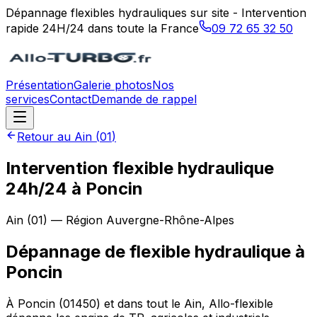
Dépannage flexibles hydrauliques sur site - Intervention
rapide 24H/24 dans toute la France
09 72 65 32 50
Présentation
Galerie photos
Nos
services
Contact
Demande de rappel
Retour au
Ain
(
01
)
Intervention flexible hydraulique
24h/24 à Poncin
Ain
(
01
) — Région
Auvergne-Rhône-Alpes
Dépannage de flexible hydraulique
à
Poncin
À Poncin (01450) et dans tout le Ain, Allo-flexible