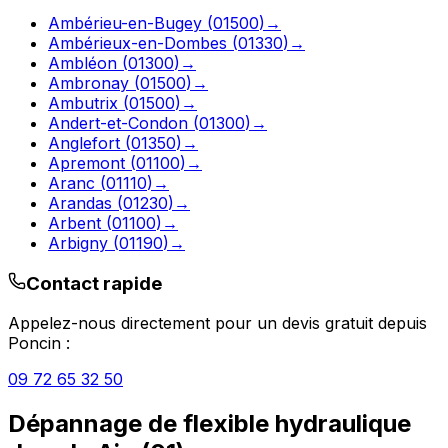
Ambérieu-en-Bugey
(
01500
)
→
Ambérieux-en-Dombes
(
01330
)
→
Ambléon
(
01300
)
→
Ambronay
(
01500
)
→
Ambutrix
(
01500
)
→
Andert-et-Condon
(
01300
)
→
Anglefort
(
01350
)
→
Apremont
(
01100
)
→
Aranc
(
01110
)
→
Arandas
(
01230
)
→
Arbent
(
01100
)
→
Arbigny
(
01190
)
→
Contact rapide
Appelez-nous directement pour un devis gratuit depuis
Poncin
:
09 72 65 32 50
Dépannage de flexible hydraulique