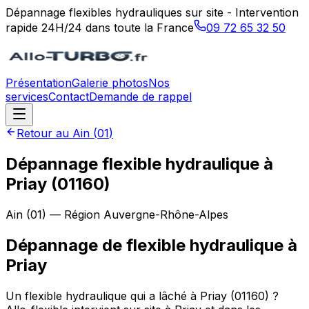
Dépannage flexibles hydrauliques sur site - Intervention
rapide 24H/24 dans toute la France
09 72 65 32 50
Présentation
Galerie photos
Nos
services
Contact
Demande de rappel
Retour au
Ain
(
01
)
Dépannage flexible hydraulique à
Priay (01160)
Ain
(
01
) — Région
Auvergne-Rhône-Alpes
Dépannage de flexible hydraulique
à
Priay
Un flexible hydraulique qui a lâché à Priay (01160) ?