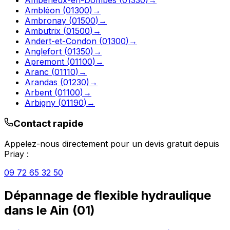
Ambléon
(
01300
)
→
Ambronay
(
01500
)
→
Ambutrix
(
01500
)
→
Andert-et-Condon
(
01300
)
→
Anglefort
(
01350
)
→
Apremont
(
01100
)
→
Aranc
(
01110
)
→
Arandas
(
01230
)
→
Arbent
(
01100
)
→
Arbigny
(
01190
)
→
Contact rapide
Appelez-nous directement pour un devis gratuit depuis
Priay
:
09 72 65 32 50
Dépannage de flexible hydraulique
dans le
Ain
(
01
)