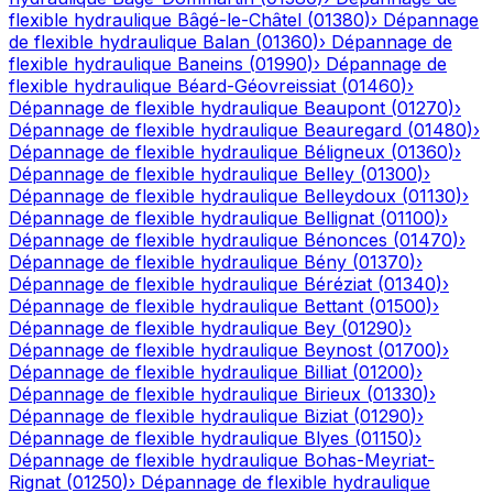
flexible hydraulique
Bâgé-le-Châtel
(
01380
)
›
Dépannage
de flexible hydraulique
Balan
(
01360
)
›
Dépannage de
flexible hydraulique
Baneins
(
01990
)
›
Dépannage de
flexible hydraulique
Béard-Géovreissiat
(
01460
)
›
Dépannage de flexible hydraulique
Beaupont
(
01270
)
›
Dépannage de flexible hydraulique
Beauregard
(
01480
)
›
Dépannage de flexible hydraulique
Béligneux
(
01360
)
›
Dépannage de flexible hydraulique
Belley
(
01300
)
›
Dépannage de flexible hydraulique
Belleydoux
(
01130
)
›
Dépannage de flexible hydraulique
Bellignat
(
01100
)
›
Dépannage de flexible hydraulique
Bénonces
(
01470
)
›
Dépannage de flexible hydraulique
Bény
(
01370
)
›
Dépannage de flexible hydraulique
Béréziat
(
01340
)
›
Dépannage de flexible hydraulique
Bettant
(
01500
)
›
Dépannage de flexible hydraulique
Bey
(
01290
)
›
Dépannage de flexible hydraulique
Beynost
(
01700
)
›
Dépannage de flexible hydraulique
Billiat
(
01200
)
›
Dépannage de flexible hydraulique
Birieux
(
01330
)
›
Dépannage de flexible hydraulique
Biziat
(
01290
)
›
Dépannage de flexible hydraulique
Blyes
(
01150
)
›
Dépannage de flexible hydraulique
Bohas-Meyriat-
Rignat
(
01250
)
›
Dépannage de flexible hydraulique