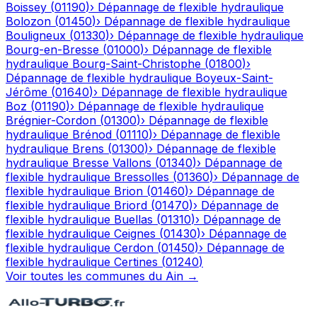
Boissey
(
01190
)
›
Dépannage de flexible hydraulique
Bolozon
(
01450
)
›
Dépannage de flexible hydraulique
Bouligneux
(
01330
)
›
Dépannage de flexible hydraulique
Bourg-en-Bresse
(
01000
)
›
Dépannage de flexible
hydraulique
Bourg-Saint-Christophe
(
01800
)
›
Dépannage de flexible hydraulique
Boyeux-Saint-
Jérôme
(
01640
)
›
Dépannage de flexible hydraulique
Boz
(
01190
)
›
Dépannage de flexible hydraulique
Brégnier-Cordon
(
01300
)
›
Dépannage de flexible
hydraulique
Brénod
(
01110
)
›
Dépannage de flexible
hydraulique
Brens
(
01300
)
›
Dépannage de flexible
hydraulique
Bresse Vallons
(
01340
)
›
Dépannage de
flexible hydraulique
Bressolles
(
01360
)
›
Dépannage de
flexible hydraulique
Brion
(
01460
)
›
Dépannage de
flexible hydraulique
Briord
(
01470
)
›
Dépannage de
flexible hydraulique
Buellas
(
01310
)
›
Dépannage de
flexible hydraulique
Ceignes
(
01430
)
›
Dépannage de
flexible hydraulique
Cerdon
(
01450
)
›
Dépannage de
flexible hydraulique
Certines
(
01240
)
Voir toutes les communes du
Ain
→