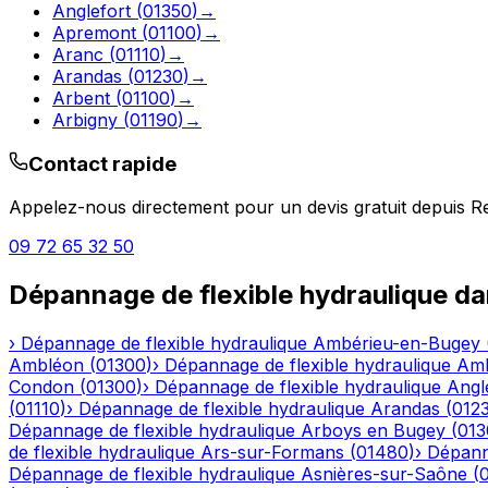
Anglefort
(
01350
)
→
Apremont
(
01100
)
→
Aranc
(
01110
)
→
Arandas
(
01230
)
→
Arbent
(
01100
)
→
Arbigny
(
01190
)
→
Contact rapide
Appelez-nous directement pour un devis gratuit depuis
R
09 72 65 32 50
Dépannage de flexible hydraulique
da
›
Dépannage de flexible hydraulique
Ambérieu-en-Bugey
Ambléon
(
01300
)
›
Dépannage de flexible hydraulique
Am
Condon
(
01300
)
›
Dépannage de flexible hydraulique
Angl
(
01110
)
›
Dépannage de flexible hydraulique
Arandas
(
012
Dépannage de flexible hydraulique
Arboys en Bugey
(
013
de flexible hydraulique
Ars-sur-Formans
(
01480
)
›
Dépanna
Dépannage de flexible hydraulique
Asnières-sur-Saône
(