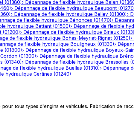
el
(
01380
)
›
Dépannage de flexible hydraulique
Balan
(
0136
1460
)
›
Dépannage de flexible hydraulique
Beaupont
(
01270
1360
)
›
Dépannage de flexible hydraulique
Belley
(
01300
)
›
D
nnage de flexible hydraulique
Bénonces
(
01470
)
›
Dépannag
ble hydraulique
Bettant
(
01500
)
›
Dépannage de flexible hyd
t
(
01200
)
›
Dépannage de flexible hydraulique
Birieux
(
0133
ge de flexible hydraulique
Bohas-Meyriat-Rignat
(
01250
)
›
nnage de flexible hydraulique
Bouligneux
(
01330
)
›
Dépann
he
(
01800
)
›
Dépannage de flexible hydraulique
Boyeux-Sai
-Cordon
(
01300
)
›
Dépannage de flexible hydraulique
Bréno
ns
(
01340
)
›
Dépannage de flexible hydraulique
Bressolles
(
age de flexible hydraulique
Buellas
(
01310
)
›
Dépannage de
le hydraulique
Certines
(
01240
)
e pour tous types d'engins et véhicules. Fabrication de ra