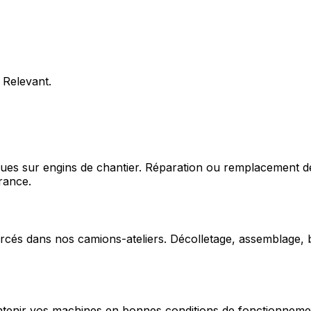
 Relevant.
ques sur engins de chantier. Réparation ou remplacement d
rance.
cés dans nos camions-ateliers. Décolletage, assemblage, b
enir vos machines en bonnes conditions de fonctionnement e