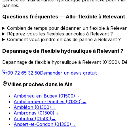
pannes.
Questions fréquentes —
Allo-flexible
à
Relevant
Combien de temps pour dépanner un flexible à Relevan
Réparez-vous les flexibles agricoles à Relevant ?
Comment vous joindre en cas de panne à Relevant ?
Dépannage de flexible hydraulique
à
Relevant
?
Dépannage de flexible hydraulique
à
Relevant
(
01990
).
Dé
09 72 65 32 50
Demander un devis gratuit
Villes proches dans le
Ain
Ambérieu-en-Bugey
(
01500
)
→
Ambérieux-en-Dombes
(
01330
)
→
Ambléon
(
01300
)
→
Ambronay
(
01500
)
→
Ambutrix
(
01500
)
→
Andert-et-Condon
(
01300
)
→