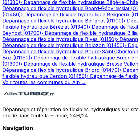
(
01380
)
›
Dépannage de flexible hydraulique
Bâgé-le-Chât
Dépannage de flexible hydraulique
Béard-Géovreissiat
(
0
(
01480
)
›
Dépannage de flexible hydraulique
Béligneux
(
0
Dépannage de flexible hydraulique
Bellignat
(
01100
)
›
Dépa
flexible hydraulique
Béréziat
(
01340
)
›
Dépannage de flexi
Beynost
(
01700
)
›
Dépannage de flexible hydraulique
Billia
Dépannage de flexible hydraulique
Blyes
(
01150
)
›
Dépanna
Dépannage de flexible hydraulique
Bolozon
(
01450
)
›
Dépa
Dépannage de flexible hydraulique
Bourg-Saint-Christop
Boz
(
01190
)
›
Dépannage de flexible hydraulique
Brégnier
(
01300
)
›
Dépannage de flexible hydraulique
Bresse Vallo
Dépannage de flexible hydraulique
Briord
(
01470
)
›
Dépann
flexible hydraulique
Cerdon
(
01450
)
›
Dépannage de flexib
Voir toutes les communes du
Ain
→
Dépannage et réparation de flexibles hydrauliques sur sit
rapide dans toute la France, 24H/24.
Navigation