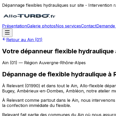
Dépannage flexibles hydrauliques sur site - Intervention
Présentation
Galerie photos
Nos services
Contact
Demande 
Retour au
Ain
(
01
)
Votre dépanneur flexible hydraulique 
Ain
(
01
) — Région
Auvergne-Rhône-Alpes
Dépannage de flexible hydraulique
à
À Relevant (01990) et dans tout le Ain, Allo-flexible dépa
Bugey, Ambérieux-en-Dombes, Ambléon, notre atelier mobil
À Relevant comme partout dans le Ain, nous intervenons pour
la confection immédiate du flexible.
Relevant fait partie des communes du Ain où nous assuron