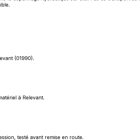
ible.
levant (01990).
matériel à Relevant.
ession, testé avant remise en route.