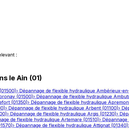
elevant
:
ns le
Ain
(
01
)
(
01500
)
›
Dépannage de flexible hydraulique
Ambérieux-e
bronay
(
01500
)
›
Dépannage de flexible hydraulique
Ambutr
efort
(
01350
)
›
Dépannage de flexible hydraulique
Apremon
30
)
›
Dépannage de flexible hydraulique
Arbent
(
01100
)
›
Dép
00
)
›
Dépannage de flexible hydraulique
Argis
(
01230
)
›
Dépa
ge de flexible hydraulique
Artemare
(
01510
)
›
Dépannage d
01570
)
›
Dépannage de flexible hydraulique
Attignat
(
01340
)