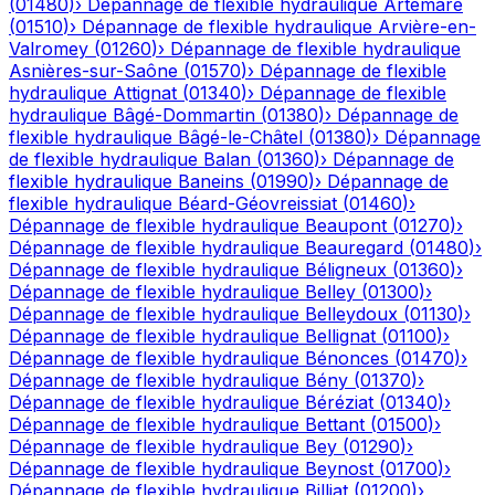
(
01480
)
›
Dépannage de flexible hydraulique
Artemare
(
01510
)
›
Dépannage de flexible hydraulique
Arvière-en-
Valromey
(
01260
)
›
Dépannage de flexible hydraulique
Asnières-sur-Saône
(
01570
)
›
Dépannage de flexible
hydraulique
Attignat
(
01340
)
›
Dépannage de flexible
hydraulique
Bâgé-Dommartin
(
01380
)
›
Dépannage de
flexible hydraulique
Bâgé-le-Châtel
(
01380
)
›
Dépannage
de flexible hydraulique
Balan
(
01360
)
›
Dépannage de
flexible hydraulique
Baneins
(
01990
)
›
Dépannage de
flexible hydraulique
Béard-Géovreissiat
(
01460
)
›
Dépannage de flexible hydraulique
Beaupont
(
01270
)
›
Dépannage de flexible hydraulique
Beauregard
(
01480
)
›
Dépannage de flexible hydraulique
Béligneux
(
01360
)
›
Dépannage de flexible hydraulique
Belley
(
01300
)
›
Dépannage de flexible hydraulique
Belleydoux
(
01130
)
›
Dépannage de flexible hydraulique
Bellignat
(
01100
)
›
Dépannage de flexible hydraulique
Bénonces
(
01470
)
›
Dépannage de flexible hydraulique
Bény
(
01370
)
›
Dépannage de flexible hydraulique
Béréziat
(
01340
)
›
Dépannage de flexible hydraulique
Bettant
(
01500
)
›
Dépannage de flexible hydraulique
Bey
(
01290
)
›
Dépannage de flexible hydraulique
Beynost
(
01700
)
›
Dépannage de flexible hydraulique
Billiat
(
01200
)
›