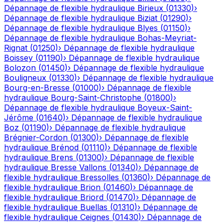
Dépannage de flexible hydraulique
Birieux
(
01330
)
›
Dépannage de flexible hydraulique
Biziat
(
01290
)
›
Dépannage de flexible hydraulique
Blyes
(
01150
)
›
Dépannage de flexible hydraulique
Bohas-Meyriat-
Rignat
(
01250
)
›
Dépannage de flexible hydraulique
Boissey
(
01190
)
›
Dépannage de flexible hydraulique
Bolozon
(
01450
)
›
Dépannage de flexible hydraulique
Bouligneux
(
01330
)
›
Dépannage de flexible hydraulique
Bourg-en-Bresse
(
01000
)
›
Dépannage de flexible
hydraulique
Bourg-Saint-Christophe
(
01800
)
›
Dépannage de flexible hydraulique
Boyeux-Saint-
Jérôme
(
01640
)
›
Dépannage de flexible hydraulique
Boz
(
01190
)
›
Dépannage de flexible hydraulique
Brégnier-Cordon
(
01300
)
›
Dépannage de flexible
hydraulique
Brénod
(
01110
)
›
Dépannage de flexible
hydraulique
Brens
(
01300
)
›
Dépannage de flexible
hydraulique
Bresse Vallons
(
01340
)
›
Dépannage de
flexible hydraulique
Bressolles
(
01360
)
›
Dépannage de
flexible hydraulique
Brion
(
01460
)
›
Dépannage de
flexible hydraulique
Briord
(
01470
)
›
Dépannage de
flexible hydraulique
Buellas
(
01310
)
›
Dépannage de
flexible hydraulique
Ceignes
(
01430
)
›
Dépannage de