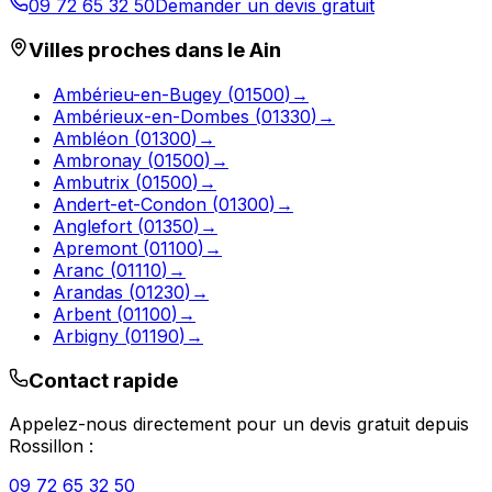
09 72 65 32 50
Demander un devis gratuit
Villes proches dans le
Ain
Ambérieu-en-Bugey
(
01500
)
→
Ambérieux-en-Dombes
(
01330
)
→
Ambléon
(
01300
)
→
Ambronay
(
01500
)
→
Ambutrix
(
01500
)
→
Andert-et-Condon
(
01300
)
→
Anglefort
(
01350
)
→
Apremont
(
01100
)
→
Aranc
(
01110
)
→
Arandas
(
01230
)
→
Arbent
(
01100
)
→
Arbigny
(
01190
)
→
Contact rapide
Appelez-nous directement pour un devis gratuit depuis
Rossillon
:
09 72 65 32 50