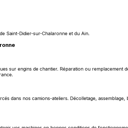
de Saint-Didier-sur-Chalaronne et du Ain.
aronne
ques sur engins de chantier. Réparation ou remplacement d
rance.
cés dans nos camions-ateliers. Décolletage, assemblage, b
enir vos machines en bonnes conditions de fonctionnement e