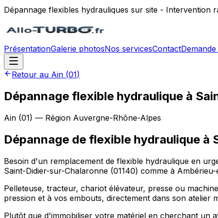
Dépannage flexibles hydrauliques sur site - Intervention
Présentation
Galerie photos
Nos services
Contact
Demande 
Retour au
Ain
(
01
)
Dépannage flexible hydraulique à Sai
Ain
(
01
) — Région
Auvergne-Rhône-Alpes
Dépannage de flexible hydraulique
à
Besoin d'un remplacement de flexible hydraulique en urgen
Saint-Didier-sur-Chalaronne (01140) comme à Ambérieu-e
Pelleteuse, tracteur, chariot élévateur, presse ou machine
pression et à vos embouts, directement dans son atelier m
Plutôt que d'immobiliser votre matériel en cherchant un