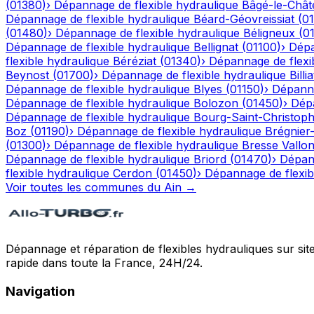
(
01380
)
›
Dépannage de flexible hydraulique
Bâgé-le-Chât
Dépannage de flexible hydraulique
Béard-Géovreissiat
(
0
(
01480
)
›
Dépannage de flexible hydraulique
Béligneux
(
0
Dépannage de flexible hydraulique
Bellignat
(
01100
)
›
Dépa
flexible hydraulique
Béréziat
(
01340
)
›
Dépannage de flexi
Beynost
(
01700
)
›
Dépannage de flexible hydraulique
Billia
Dépannage de flexible hydraulique
Blyes
(
01150
)
›
Dépanna
Dépannage de flexible hydraulique
Bolozon
(
01450
)
›
Dépa
Dépannage de flexible hydraulique
Bourg-Saint-Christop
Boz
(
01190
)
›
Dépannage de flexible hydraulique
Brégnier
(
01300
)
›
Dépannage de flexible hydraulique
Bresse Vallo
Dépannage de flexible hydraulique
Briord
(
01470
)
›
Dépann
flexible hydraulique
Cerdon
(
01450
)
›
Dépannage de flexib
Voir toutes les communes du
Ain
→
Dépannage et réparation de flexibles hydrauliques sur sit
rapide dans toute la France, 24H/24.
Navigation