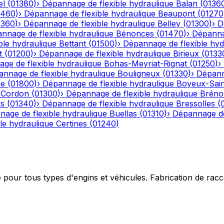
el
(
01380
)
›
Dépannage de flexible hydraulique
Balan
(
0136
1460
)
›
Dépannage de flexible hydraulique
Beaupont
(
01270
1360
)
›
Dépannage de flexible hydraulique
Belley
(
01300
)
›
D
nnage de flexible hydraulique
Bénonces
(
01470
)
›
Dépannag
ble hydraulique
Bettant
(
01500
)
›
Dépannage de flexible hyd
t
(
01200
)
›
Dépannage de flexible hydraulique
Birieux
(
0133
ge de flexible hydraulique
Bohas-Meyriat-Rignat
(
01250
)
›
nnage de flexible hydraulique
Bouligneux
(
01330
)
›
Dépann
he
(
01800
)
›
Dépannage de flexible hydraulique
Boyeux-Sai
-Cordon
(
01300
)
›
Dépannage de flexible hydraulique
Bréno
ns
(
01340
)
›
Dépannage de flexible hydraulique
Bressolles
(
age de flexible hydraulique
Buellas
(
01310
)
›
Dépannage de
le hydraulique
Certines
(
01240
)
e pour tous types d'engins et véhicules. Fabrication de ra