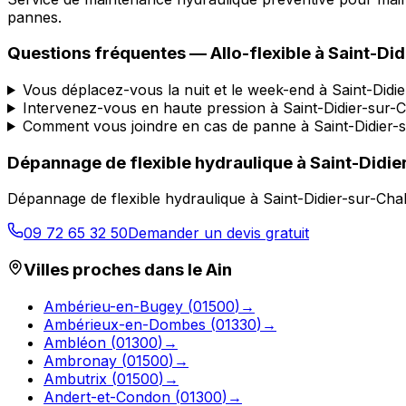
pannes.
Questions fréquentes —
Allo-flexible
à
Saint-Did
Vous déplacez-vous la nuit et le week-end à Saint-Didi
Intervenez-vous en haute pression à Saint-Didier-sur-
Comment vous joindre en cas de panne à Saint-Didier-
Dépannage de flexible hydraulique
à
Saint-Didie
Dépannage de flexible hydraulique
à
Saint-Didier-sur-Ch
09 72 65 32 50
Demander un devis gratuit
Villes proches dans le
Ain
Ambérieu-en-Bugey
(
01500
)
→
Ambérieux-en-Dombes
(
01330
)
→
Ambléon
(
01300
)
→
Ambronay
(
01500
)
→
Ambutrix
(
01500
)
→
Andert-et-Condon
(
01300
)
→