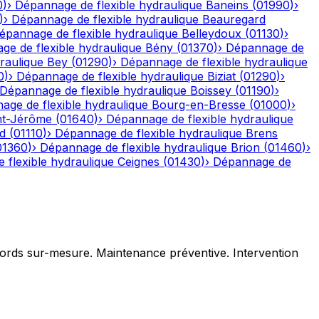
0
)
›
Dépannage de flexible hydraulique
Baneins
(
01990
)
›
)
›
Dépannage de flexible hydraulique
Beauregard
épannage de flexible hydraulique
Belleydoux
(
01130
)
›
e de flexible hydraulique
Bény
(
01370
)
›
Dépannage de
raulique
Bey
(
01290
)
›
Dépannage de flexible hydraulique
0
)
›
Dépannage de flexible hydraulique
Biziat
(
01290
)
›
Dépannage de flexible hydraulique
Boissey
(
01190
)
›
age de flexible hydraulique
Bourg-en-Bresse
(
01000
)
›
nt-Jérôme
(
01640
)
›
Dépannage de flexible hydraulique
d
(
01110
)
›
Dépannage de flexible hydraulique
Brens
01360
)
›
Dépannage de flexible hydraulique
Brion
(
01460
)
›
 flexible hydraulique
Ceignes
(
01430
)
›
Dépannage de
ccords sur-mesure. Maintenance préventive. Intervention