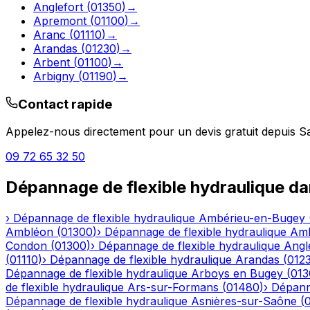
Anglefort
(
01350
)
→
Apremont
(
01100
)
→
Aranc
(
01110
)
→
Arandas
(
01230
)
→
Arbent
(
01100
)
→
Arbigny
(
01190
)
→
Contact rapide
Appelez-nous directement pour un devis gratuit depuis
Sa
09 72 65 32 50
Dépannage de flexible hydraulique
da
›
Dépannage de flexible hydraulique
Ambérieu-en-Bugey
Ambléon
(
01300
)
›
Dépannage de flexible hydraulique
Am
Condon
(
01300
)
›
Dépannage de flexible hydraulique
Angl
(
01110
)
›
Dépannage de flexible hydraulique
Arandas
(
012
Dépannage de flexible hydraulique
Arboys en Bugey
(
013
de flexible hydraulique
Ars-sur-Formans
(
01480
)
›
Dépanna
Dépannage de flexible hydraulique
Asnières-sur-Saône
(