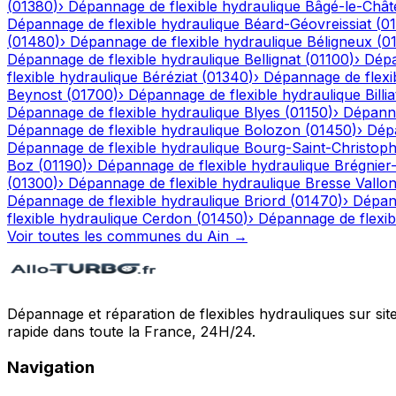
(
01380
)
›
Dépannage de flexible hydraulique
Bâgé-le-Chât
Dépannage de flexible hydraulique
Béard-Géovreissiat
(
0
(
01480
)
›
Dépannage de flexible hydraulique
Béligneux
(
0
Dépannage de flexible hydraulique
Bellignat
(
01100
)
›
Dépa
flexible hydraulique
Béréziat
(
01340
)
›
Dépannage de flexi
Beynost
(
01700
)
›
Dépannage de flexible hydraulique
Billia
Dépannage de flexible hydraulique
Blyes
(
01150
)
›
Dépanna
Dépannage de flexible hydraulique
Bolozon
(
01450
)
›
Dépa
Dépannage de flexible hydraulique
Bourg-Saint-Christop
Boz
(
01190
)
›
Dépannage de flexible hydraulique
Brégnier
(
01300
)
›
Dépannage de flexible hydraulique
Bresse Vallo
Dépannage de flexible hydraulique
Briord
(
01470
)
›
Dépann
flexible hydraulique
Cerdon
(
01450
)
›
Dépannage de flexib
Voir toutes les communes du
Ain
→
Dépannage et réparation de flexibles hydrauliques sur sit
rapide dans toute la France, 24H/24.
Navigation