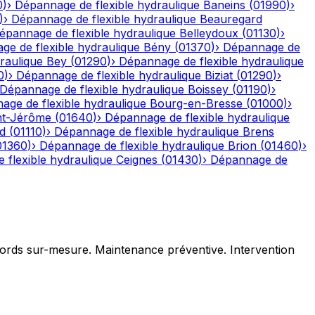
0
)
›
Dépannage de flexible hydraulique
Baneins
(
01990
)
›
)
›
Dépannage de flexible hydraulique
Beauregard
épannage de flexible hydraulique
Belleydoux
(
01130
)
›
e de flexible hydraulique
Bény
(
01370
)
›
Dépannage de
raulique
Bey
(
01290
)
›
Dépannage de flexible hydraulique
0
)
›
Dépannage de flexible hydraulique
Biziat
(
01290
)
›
Dépannage de flexible hydraulique
Boissey
(
01190
)
›
age de flexible hydraulique
Bourg-en-Bresse
(
01000
)
›
nt-Jérôme
(
01640
)
›
Dépannage de flexible hydraulique
d
(
01110
)
›
Dépannage de flexible hydraulique
Brens
01360
)
›
Dépannage de flexible hydraulique
Brion
(
01460
)
›
 flexible hydraulique
Ceignes
(
01430
)
›
Dépannage de
ccords sur-mesure. Maintenance préventive. Intervention