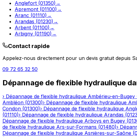
Anglefort
(
01350
)
→
Apremont
(
01100
)
→
Aranc
(
01110
)
→
Arandas
(
01230
)
→
Arbent
(
01100
)
→
Arbigny
(
01190
)
→
Contact rapide
Appelez-nous directement pour un devis gratuit depuis
S
09 72 65 32 50
Dépannage de flexible hydraulique
da
›
Dépannage de flexible hydraulique
Ambérieu-en-Bugey
Ambléon
(
01300
)
›
Dépannage de flexible hydraulique
Am
Condon
(
01300
)
›
Dépannage de flexible hydraulique
Angl
(
01110
)
›
Dépannage de flexible hydraulique
Arandas
(
012
Dépannage de flexible hydraulique
Arboys en Bugey
(
013
de flexible hydraulique
Ars-sur-Formans
(
01480
)
›
Dépanna
Dépannage de flexible hydraulique
Asnières-sur-Saône
(