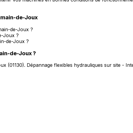
rmain-de-Joux
main-de-Joux ?
de-Joux ?
ain-de-Joux ?
ain-de-Joux
?
oux
(
01130
).
Dépannage flexibles hydrauliques sur site - In