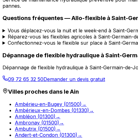
pannes.
Questions fréquentes —
Allo-flexible
à
Saint-Ge
Vous déplacez-vous la nuit et le week-end à Saint-Ger
Réparez-vous les flexibles agricoles à Saint-Germain-
Confectionnez-vous le flexible sur place à Saint-Germ
Dépannage de flexible hydraulique
à
Saint-Germ
Dépannage de flexible hydraulique
à
Saint-Germain-de-J
09 72 65 32 50
Demander un devis gratuit
Villes proches dans le
Ain
Ambérieu-en-Bugey
(
01500
)
→
Ambérieux-en-Dombes
(
01330
)
→
Ambléon
(
01300
)
→
Ambronay
(
01500
)
→
Ambutrix
(
01500
)
→
Andert-et-Condon
(
01300
)
→