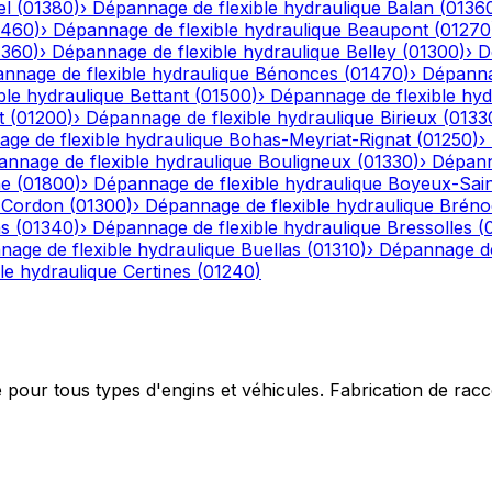
el
(
01380
)
›
Dépannage de flexible hydraulique
Balan
(
0136
1460
)
›
Dépannage de flexible hydraulique
Beaupont
(
01270
1360
)
›
Dépannage de flexible hydraulique
Belley
(
01300
)
›
D
nnage de flexible hydraulique
Bénonces
(
01470
)
›
Dépannag
ble hydraulique
Bettant
(
01500
)
›
Dépannage de flexible hyd
t
(
01200
)
›
Dépannage de flexible hydraulique
Birieux
(
0133
ge de flexible hydraulique
Bohas-Meyriat-Rignat
(
01250
)
›
nnage de flexible hydraulique
Bouligneux
(
01330
)
›
Dépann
he
(
01800
)
›
Dépannage de flexible hydraulique
Boyeux-Sai
-Cordon
(
01300
)
›
Dépannage de flexible hydraulique
Bréno
ns
(
01340
)
›
Dépannage de flexible hydraulique
Bressolles
(
age de flexible hydraulique
Buellas
(
01310
)
›
Dépannage de
le hydraulique
Certines
(
01240
)
e pour tous types d'engins et véhicules. Fabrication de ra