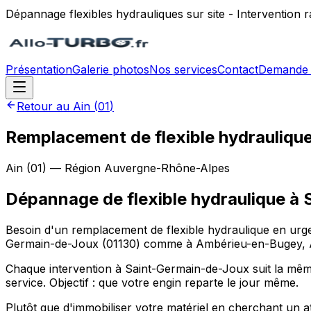
Dépannage flexibles hydrauliques sur site - Intervention
Présentation
Galerie photos
Nos services
Contact
Demande 
Retour au
Ain
(
01
)
Remplacement de flexible hydraulique
Ain
(
01
) — Région
Auvergne-Rhône-Alpes
Dépannage de flexible hydraulique
à
Besoin d'un remplacement de flexible hydraulique en urge
Germain-de-Joux (01130) comme à Ambérieu-en-Bugey, Amb
Chaque intervention à Saint-Germain-de-Joux suit la même l
service. Objectif : que votre engin reparte le jour même.
Plutôt que d'immobiliser votre matériel en cherchant u