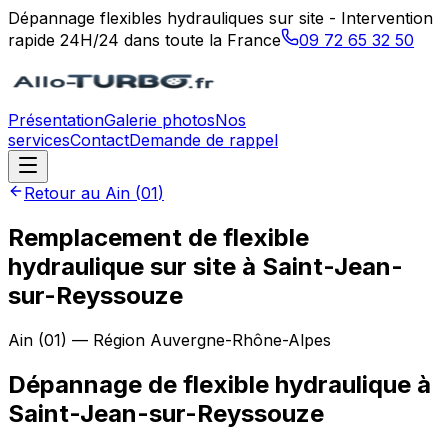
Dépannage flexibles hydrauliques sur site - Intervention
rapide 24H/24 dans toute la France
09 72 65 32 50
Présentation
Galerie photos
Nos
services
Contact
Demande de rappel
Retour au
Ain
(
01
)
Remplacement de flexible
hydraulique sur site à Saint-Jean-
sur-Reyssouze
Ain
(
01
) — Région
Auvergne-Rhône-Alpes
Dépannage de flexible hydraulique
à
Saint-Jean-sur-Reyssouze