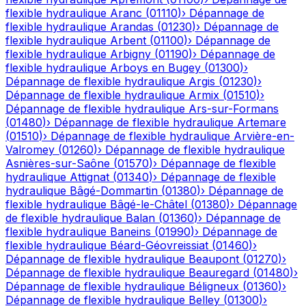
flexible hydraulique
Aranc
(
01110
)
›
Dépannage de
flexible hydraulique
Arandas
(
01230
)
›
Dépannage de
flexible hydraulique
Arbent
(
01100
)
›
Dépannage de
flexible hydraulique
Arbigny
(
01190
)
›
Dépannage de
flexible hydraulique
Arboys en Bugey
(
01300
)
›
Dépannage de flexible hydraulique
Argis
(
01230
)
›
Dépannage de flexible hydraulique
Armix
(
01510
)
›
Dépannage de flexible hydraulique
Ars-sur-Formans
(
01480
)
›
Dépannage de flexible hydraulique
Artemare
(
01510
)
›
Dépannage de flexible hydraulique
Arvière-en-
Valromey
(
01260
)
›
Dépannage de flexible hydraulique
Asnières-sur-Saône
(
01570
)
›
Dépannage de flexible
hydraulique
Attignat
(
01340
)
›
Dépannage de flexible
hydraulique
Bâgé-Dommartin
(
01380
)
›
Dépannage de
flexible hydraulique
Bâgé-le-Châtel
(
01380
)
›
Dépannage
de flexible hydraulique
Balan
(
01360
)
›
Dépannage de
flexible hydraulique
Baneins
(
01990
)
›
Dépannage de
flexible hydraulique
Béard-Géovreissiat
(
01460
)
›
Dépannage de flexible hydraulique
Beaupont
(
01270
)
›
Dépannage de flexible hydraulique
Beauregard
(
01480
)
›
Dépannage de flexible hydraulique
Béligneux
(
01360
)
›
Dépannage de flexible hydraulique
Belley
(
01300
)
›