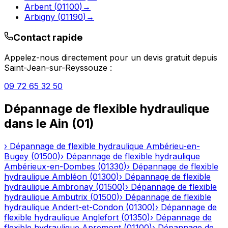
Arbent
(
01100
)
→
Arbigny
(
01190
)
→
Contact rapide
Appelez-nous directement pour un devis gratuit depuis
Saint-Jean-sur-Reyssouze
:
09 72 65 32 50
Dépannage de flexible hydraulique
dans le
Ain
(
01
)
›
Dépannage de flexible hydraulique
Ambérieu-en-
Bugey
(
01500
)
›
Dépannage de flexible hydraulique
Ambérieux-en-Dombes
(
01330
)
›
Dépannage de flexible
hydraulique
Ambléon
(
01300
)
›
Dépannage de flexible
hydraulique
Ambronay
(
01500
)
›
Dépannage de flexible
hydraulique
Ambutrix
(
01500
)
›
Dépannage de flexible
hydraulique
Andert-et-Condon
(
01300
)
›
Dépannage de
flexible hydraulique
Anglefort
(
01350
)
›
Dépannage de
flexible hydraulique
Apremont
(
01100
)
›
Dépannage de