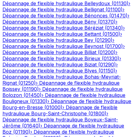
Dépannage de flexible hydraulique
Belleydoux
(
01130
)
›
Dépannage de flexible hydraulique
Bellignat
(
01100
)
›
Dépannage de flexible hydraulique
Bénonces
(
01470
)
›
Dépannage de flexible hydraulique
Bény
(
01370
)
›
Dépannage de flexible hydraulique
Béréziat
(
01340
)
›
Dépannage de flexible hydraulique
Bettant
(
01500
)
›
Dépannage de flexible hydraulique
Bey
(
01290
)
›
Dépannage de flexible hydraulique
Beynost
(
01700
)
›
Dépannage de flexible hydraulique
Billiat
(
01200
)
›
Dépannage de flexible hydraulique
Birieux
(
01330
)
›
Dépannage de flexible hydraulique
Biziat
(
01290
)
›
Dépannage de flexible hydraulique
Blyes
(
01150
)
›
Dépannage de flexible hydraulique
Bohas-Meyriat-
Rignat
(
01250
)
›
Dépannage de flexible hydraulique
Boissey
(
01190
)
›
Dépannage de flexible hydraulique
Bolozon
(
01450
)
›
Dépannage de flexible hydraulique
Bouligneux
(
01330
)
›
Dépannage de flexible hydraulique
Bourg-en-Bresse
(
01000
)
›
Dépannage de flexible
hydraulique
Bourg-Saint-Christophe
(
01800
)
›
Dépannage de flexible hydraulique
Boyeux-Saint-
Jérôme
(
01640
)
›
Dépannage de flexible hydraulique
Boz
(
01190
)
›
Dépannage de flexible hydraulique