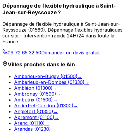
Dépannage de flexible hydraulique
à
Saint-
Jean-sur-Reyssouze
?
Dépannage de flexible hydraulique
à
Saint-Jean-sur-
Reyssouze
(
01560
).
Dépannage flexibles hydrauliques
sur site - Intervention rapide 24H/24 dans toute la
France
09 72 65 32 50
Demander un devis gratuit
Villes proches dans le
Ain
Ambérieu-en-Bugey
(
01500
)
→
Ambérieux-en-Dombes
(
01330
)
→
Ambléon
(
01300
)
→
Ambronay
(
01500
)
→
Ambutrix
(
01500
)
→
Andert-et-Condon
(
01300
)
→
Anglefort
(
01350
)
→
Apremont
(
01100
)
→
Aranc
(
01110
)
→
Arandas
(
01230
)
→