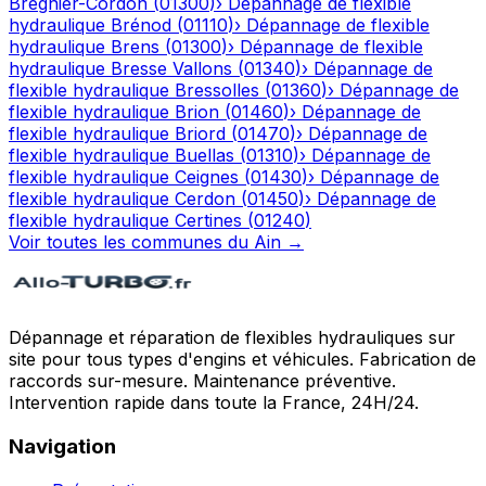
Brégnier-Cordon
(
01300
)
›
Dépannage de flexible
hydraulique
Brénod
(
01110
)
›
Dépannage de flexible
hydraulique
Brens
(
01300
)
›
Dépannage de flexible
hydraulique
Bresse Vallons
(
01340
)
›
Dépannage de
flexible hydraulique
Bressolles
(
01360
)
›
Dépannage de
flexible hydraulique
Brion
(
01460
)
›
Dépannage de
flexible hydraulique
Briord
(
01470
)
›
Dépannage de
flexible hydraulique
Buellas
(
01310
)
›
Dépannage de
flexible hydraulique
Ceignes
(
01430
)
›
Dépannage de
flexible hydraulique
Cerdon
(
01450
)
›
Dépannage de
flexible hydraulique
Certines
(
01240
)
Voir toutes les communes du
Ain
→
Dépannage et réparation de flexibles hydrauliques sur
site pour tous types d'engins et véhicules. Fabrication de
raccords sur-mesure. Maintenance préventive.
Intervention rapide dans toute la France, 24H/24.
Navigation