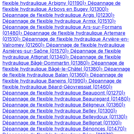
flexible hydraulique
Arbigny
(
01190
)
›
Dépannage de
flexible hydraulique
Arboys en Bugey
(
01300
)
›
Dépannage de flexible hydraulique
Argis
(
01230
)
›
Dépannage de flexible hydraulique
Armix
(
01510
)
›
Dépannage de flexible hydraulique
Ars-sur-Formans
(
01480
)
›
Dépannage de flexible hydraulique
Artemare
(
01510
)
›
Dépannage de flexible hydraulique
Arvière-en-
Valromey
(
01260
)
›
Dépannage de flexible hydraulique
Asnières-sur-Saône
(
01570
)
›
Dépannage de flexible
hydraulique
Attignat
(
01340
)
›
Dépannage de flexible
hydraulique
Bâgé-Dommartin
(
01380
)
›
Dépannage de
flexible hydraulique
Bâgé-le-Châtel
(
01380
)
›
Dépannage
de flexible hydraulique
Balan
(
01360
)
›
Dépannage de
flexible hydraulique
Baneins
(
01990
)
›
Dépannage de
flexible hydraulique
Béard-Géovreissiat
(
01460
)
›
Dépannage de flexible hydraulique
Beaupont
(
01270
)
›
Dépannage de flexible hydraulique
Beauregard
(
01480
)
›
Dépannage de flexible hydraulique
Béligneux
(
01360
)
›
Dépannage de flexible hydraulique
Belley
(
01300
)
›
Dépannage de flexible hydraulique
Belleydoux
(
01130
)
›
Dépannage de flexible hydraulique
Bellignat
(
01100
)
›
Dépannage de flexible hydraulique
Bénonces
(
01470
)
›