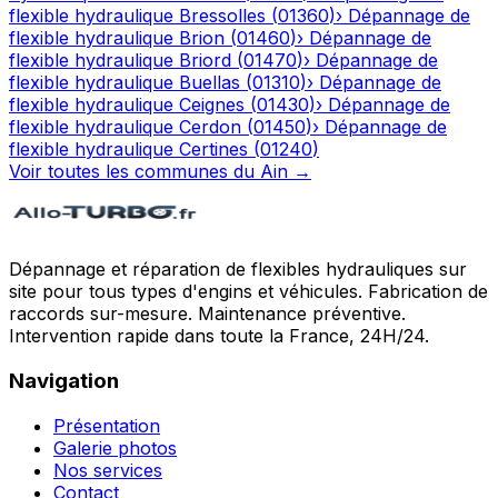
flexible hydraulique
Bressolles
(
01360
)
›
Dépannage de
flexible hydraulique
Brion
(
01460
)
›
Dépannage de
flexible hydraulique
Briord
(
01470
)
›
Dépannage de
flexible hydraulique
Buellas
(
01310
)
›
Dépannage de
flexible hydraulique
Ceignes
(
01430
)
›
Dépannage de
flexible hydraulique
Cerdon
(
01450
)
›
Dépannage de
flexible hydraulique
Certines
(
01240
)
Voir toutes les communes du
Ain
→
Dépannage et réparation de flexibles hydrauliques sur
site pour tous types d'engins et véhicules. Fabrication de
raccords sur-mesure. Maintenance préventive.
Intervention rapide dans toute la France, 24H/24.
Navigation
Présentation
Galerie photos
Nos services
Contact