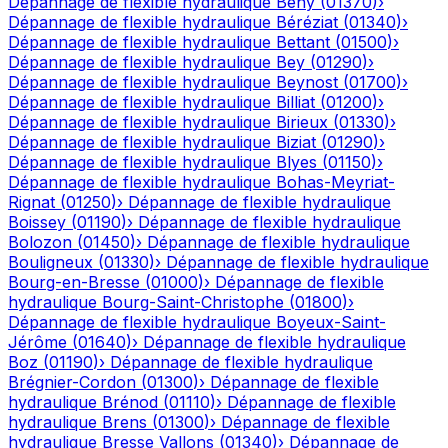
Dépannage de flexible hydraulique
Bény
(
01370
)
›
Dépannage de flexible hydraulique
Béréziat
(
01340
)
›
Dépannage de flexible hydraulique
Bettant
(
01500
)
›
Dépannage de flexible hydraulique
Bey
(
01290
)
›
Dépannage de flexible hydraulique
Beynost
(
01700
)
›
Dépannage de flexible hydraulique
Billiat
(
01200
)
›
Dépannage de flexible hydraulique
Birieux
(
01330
)
›
Dépannage de flexible hydraulique
Biziat
(
01290
)
›
Dépannage de flexible hydraulique
Blyes
(
01150
)
›
Dépannage de flexible hydraulique
Bohas-Meyriat-
Rignat
(
01250
)
›
Dépannage de flexible hydraulique
Boissey
(
01190
)
›
Dépannage de flexible hydraulique
Bolozon
(
01450
)
›
Dépannage de flexible hydraulique
Bouligneux
(
01330
)
›
Dépannage de flexible hydraulique
Bourg-en-Bresse
(
01000
)
›
Dépannage de flexible
hydraulique
Bourg-Saint-Christophe
(
01800
)
›
Dépannage de flexible hydraulique
Boyeux-Saint-
Jérôme
(
01640
)
›
Dépannage de flexible hydraulique
Boz
(
01190
)
›
Dépannage de flexible hydraulique
Brégnier-Cordon
(
01300
)
›
Dépannage de flexible
hydraulique
Brénod
(
01110
)
›
Dépannage de flexible
hydraulique
Brens
(
01300
)
›
Dépannage de flexible
hydraulique
Bresse Vallons
(
01340
)
›
Dépannage de