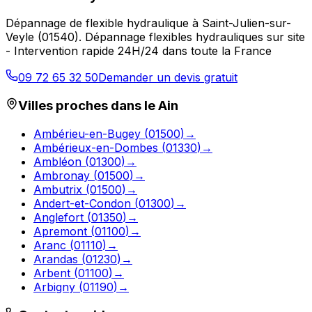
Dépannage de flexible hydraulique
à
Saint-Julien-sur-
Veyle
(
01540
).
Dépannage flexibles hydrauliques sur site
- Intervention rapide 24H/24 dans toute la France
09 72 65 32 50
Demander un devis gratuit
Villes proches dans le
Ain
Ambérieu-en-Bugey
(
01500
)
→
Ambérieux-en-Dombes
(
01330
)
→
Ambléon
(
01300
)
→
Ambronay
(
01500
)
→
Ambutrix
(
01500
)
→
Andert-et-Condon
(
01300
)
→
Anglefort
(
01350
)
→
Apremont
(
01100
)
→
Aranc
(
01110
)
→
Arandas
(
01230
)
→
Arbent
(
01100
)
→
Arbigny
(
01190
)
→