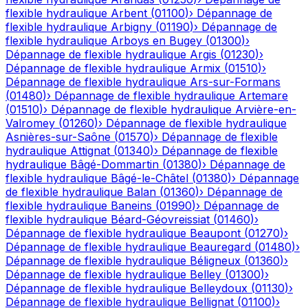
flexible hydraulique
Arbent
(
01100
)
›
Dépannage de
flexible hydraulique
Arbigny
(
01190
)
›
Dépannage de
flexible hydraulique
Arboys en Bugey
(
01300
)
›
Dépannage de flexible hydraulique
Argis
(
01230
)
›
Dépannage de flexible hydraulique
Armix
(
01510
)
›
Dépannage de flexible hydraulique
Ars-sur-Formans
(
01480
)
›
Dépannage de flexible hydraulique
Artemare
(
01510
)
›
Dépannage de flexible hydraulique
Arvière-en-
Valromey
(
01260
)
›
Dépannage de flexible hydraulique
Asnières-sur-Saône
(
01570
)
›
Dépannage de flexible
hydraulique
Attignat
(
01340
)
›
Dépannage de flexible
hydraulique
Bâgé-Dommartin
(
01380
)
›
Dépannage de
flexible hydraulique
Bâgé-le-Châtel
(
01380
)
›
Dépannage
de flexible hydraulique
Balan
(
01360
)
›
Dépannage de
flexible hydraulique
Baneins
(
01990
)
›
Dépannage de
flexible hydraulique
Béard-Géovreissiat
(
01460
)
›
Dépannage de flexible hydraulique
Beaupont
(
01270
)
›
Dépannage de flexible hydraulique
Beauregard
(
01480
)
›
Dépannage de flexible hydraulique
Béligneux
(
01360
)
›
Dépannage de flexible hydraulique
Belley
(
01300
)
›
Dépannage de flexible hydraulique
Belleydoux
(
01130
)
›
Dépannage de flexible hydraulique
Bellignat
(
01100
)
›