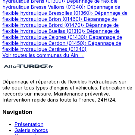
hydraulique
Brens
(
01300
)
›
Dépannage de flexible
hydraulique
Bresse Vallons
(
01340
)
›
Dépannage de
flexible hydraulique
Bressolles
(
01360
)
›
Dépannage de
flexible hydraulique
Brion
(
01460
)
›
Dépannage de
flexible hydraulique
Briord
(
01470
)
›
Dépannage de
flexible hydraulique
Buellas
(
01310
)
›
Dépannage de
flexible hydraulique
Ceignes
(
01430
)
›
Dépannage de
flexible hydraulique
Cerdon
(
01450
)
›
Dépannage de
flexible hydraulique
Certines
(
01240
)
Voir toutes les communes du
Ain
→
Dépannage et réparation de flexibles hydrauliques sur
site pour tous types d'engins et véhicules. Fabrication de
raccords sur-mesure. Maintenance préventive.
Intervention rapide dans toute la France, 24H/24.
Navigation
Présentation
Galerie photos