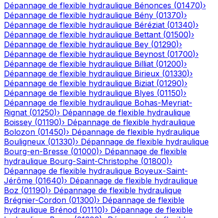
Dépannage de flexible hydraulique
Bénonces
(
01470
)
›
Dépannage de flexible hydraulique
Bény
(
01370
)
›
Dépannage de flexible hydraulique
Béréziat
(
01340
)
›
Dépannage de flexible hydraulique
Bettant
(
01500
)
›
Dépannage de flexible hydraulique
Bey
(
01290
)
›
Dépannage de flexible hydraulique
Beynost
(
01700
)
›
Dépannage de flexible hydraulique
Billiat
(
01200
)
›
Dépannage de flexible hydraulique
Birieux
(
01330
)
›
Dépannage de flexible hydraulique
Biziat
(
01290
)
›
Dépannage de flexible hydraulique
Blyes
(
01150
)
›
Dépannage de flexible hydraulique
Bohas-Meyriat-
Rignat
(
01250
)
›
Dépannage de flexible hydraulique
Boissey
(
01190
)
›
Dépannage de flexible hydraulique
Bolozon
(
01450
)
›
Dépannage de flexible hydraulique
Bouligneux
(
01330
)
›
Dépannage de flexible hydraulique
Bourg-en-Bresse
(
01000
)
›
Dépannage de flexible
hydraulique
Bourg-Saint-Christophe
(
01800
)
›
Dépannage de flexible hydraulique
Boyeux-Saint-
Jérôme
(
01640
)
›
Dépannage de flexible hydraulique
Boz
(
01190
)
›
Dépannage de flexible hydraulique
Brégnier-Cordon
(
01300
)
›
Dépannage de flexible
hydraulique
Brénod
(
01110
)
›
Dépannage de flexible