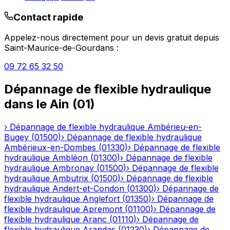
Contact rapide
Appelez-nous directement pour un devis gratuit depuis
Saint-Maurice-de-Gourdans
:
09 72 65 32 50
Dépannage de flexible hydraulique
dans le
Ain
(
01
)
›
Dépannage de flexible hydraulique
Ambérieu-en-
Bugey
(
01500
)
›
Dépannage de flexible hydraulique
Ambérieux-en-Dombes
(
01330
)
›
Dépannage de flexible
hydraulique
Ambléon
(
01300
)
›
Dépannage de flexible
hydraulique
Ambronay
(
01500
)
›
Dépannage de flexible
hydraulique
Ambutrix
(
01500
)
›
Dépannage de flexible
hydraulique
Andert-et-Condon
(
01300
)
›
Dépannage de
flexible hydraulique
Anglefort
(
01350
)
›
Dépannage de
flexible hydraulique
Apremont
(
01100
)
›
Dépannage de
flexible hydraulique
Aranc
(
01110
)
›
Dépannage de
flexible hydraulique
Arandas
(
01230
)
›
Dépannage de