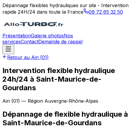
Dépannage flexibles hydrauliques sur site - Intervention
rapide 24H/24 dans toute la France
09 72 65 32 50
Présentation
Galerie photos
Nos
services
Contact
Demande de rappel
Retour au
Ain
(
01
)
Intervention flexible hydraulique
24h/24 à Saint-Maurice-de-
Gourdans
Ain
(
01
) — Région
Auvergne-Rhône-Alpes
Dépannage de flexible hydraulique
à
Saint-Maurice-de-Gourdans