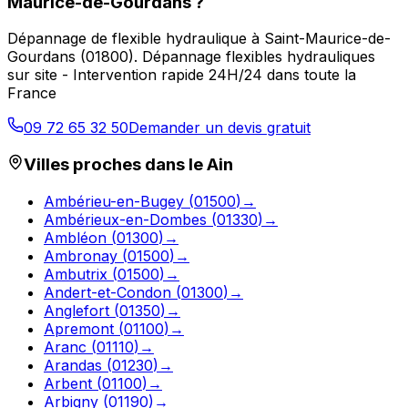
Maurice-de-Gourdans
?
Dépannage de flexible hydraulique
à
Saint-Maurice-de-
Gourdans
(
01800
).
Dépannage flexibles hydrauliques
sur site - Intervention rapide 24H/24 dans toute la
France
09 72 65 32 50
Demander un devis gratuit
Villes proches dans le
Ain
Ambérieu-en-Bugey
(
01500
)
→
Ambérieux-en-Dombes
(
01330
)
→
Ambléon
(
01300
)
→
Ambronay
(
01500
)
→
Ambutrix
(
01500
)
→
Andert-et-Condon
(
01300
)
→
Anglefort
(
01350
)
→
Apremont
(
01100
)
→
Aranc
(
01110
)
→
Arandas
(
01230
)
→
Arbent
(
01100
)
→
Arbigny
(
01190
)
→