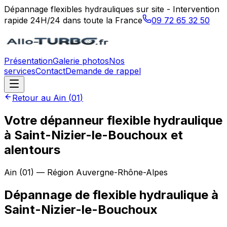
Dépannage flexibles hydrauliques sur site - Intervention
rapide 24H/24 dans toute la France
09 72 65 32 50
Présentation
Galerie photos
Nos
services
Contact
Demande de rappel
Retour au
Ain
(
01
)
Votre dépanneur flexible hydraulique
à Saint-Nizier-le-Bouchoux et
alentours
Ain
(
01
) — Région
Auvergne-Rhône-Alpes
Dépannage de flexible hydraulique
à
Saint-Nizier-le-Bouchoux