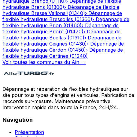
hydraulique
Brénod
(
01110
)
›
Dépannage de flexible
hydraulique
Brens
(
01300
)
›
Dépannage de flexible
hydraulique
Bresse Vallons
(
01340
)
›
Dépannage de
flexible hydraulique
Bressolles
(
01360
)
›
Dépannage de
flexible hydraulique
Brion
(
01460
)
›
Dépannage de
flexible hydraulique
Briord
(
01470
)
›
Dépannage de
flexible hydraulique
Buellas
(
01310
)
›
Dépannage de
flexible hydraulique
Ceignes
(
01430
)
›
Dépannage de
flexible hydraulique
Cerdon
(
01450
)
›
Dépannage de
flexible hydraulique
Certines
(
01240
)
Voir toutes les communes du
Ain
→
Dépannage et réparation de flexibles hydrauliques sur
site pour tous types d'engins et véhicules. Fabrication de
raccords sur-mesure. Maintenance préventive.
Intervention rapide dans toute la France, 24H/24.
Navigation
Présentation