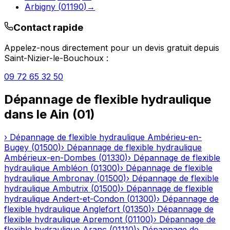
Arbigny
(
01190
)
→
Contact rapide
Appelez-nous directement pour un devis gratuit depuis
Saint-Nizier-le-Bouchoux
:
09 72 65 32 50
Dépannage de flexible hydraulique
dans le
Ain
(
01
)
›
Dépannage de flexible hydraulique
Ambérieu-en-
Bugey
(
01500
)
›
Dépannage de flexible hydraulique
Ambérieux-en-Dombes
(
01330
)
›
Dépannage de flexible
hydraulique
Ambléon
(
01300
)
›
Dépannage de flexible
hydraulique
Ambronay
(
01500
)
›
Dépannage de flexible
hydraulique
Ambutrix
(
01500
)
›
Dépannage de flexible
hydraulique
Andert-et-Condon
(
01300
)
›
Dépannage de
flexible hydraulique
Anglefort
(
01350
)
›
Dépannage de
flexible hydraulique
Apremont
(
01100
)
›
Dépannage de
flexible hydraulique
Aranc
(
01110
)
›
Dépannage de