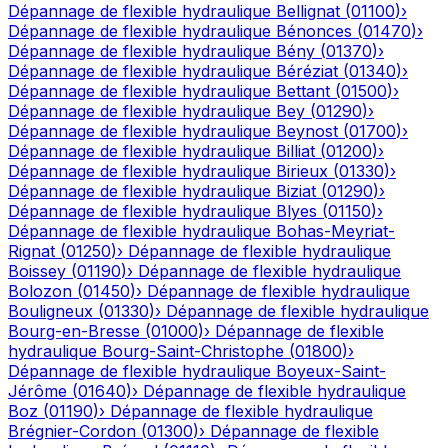
Dépannage de flexible hydraulique
Bellignat
(
01100
)
›
Dépannage de flexible hydraulique
Bénonces
(
01470
)
›
Dépannage de flexible hydraulique
Bény
(
01370
)
›
Dépannage de flexible hydraulique
Béréziat
(
01340
)
›
Dépannage de flexible hydraulique
Bettant
(
01500
)
›
Dépannage de flexible hydraulique
Bey
(
01290
)
›
Dépannage de flexible hydraulique
Beynost
(
01700
)
›
Dépannage de flexible hydraulique
Billiat
(
01200
)
›
Dépannage de flexible hydraulique
Birieux
(
01330
)
›
Dépannage de flexible hydraulique
Biziat
(
01290
)
›
Dépannage de flexible hydraulique
Blyes
(
01150
)
›
Dépannage de flexible hydraulique
Bohas-Meyriat-
Rignat
(
01250
)
›
Dépannage de flexible hydraulique
Boissey
(
01190
)
›
Dépannage de flexible hydraulique
Bolozon
(
01450
)
›
Dépannage de flexible hydraulique
Bouligneux
(
01330
)
›
Dépannage de flexible hydraulique
Bourg-en-Bresse
(
01000
)
›
Dépannage de flexible
hydraulique
Bourg-Saint-Christophe
(
01800
)
›
Dépannage de flexible hydraulique
Boyeux-Saint-
Jérôme
(
01640
)
›
Dépannage de flexible hydraulique
Boz
(
01190
)
›
Dépannage de flexible hydraulique
Brégnier-Cordon
(
01300
)
›
Dépannage de flexible