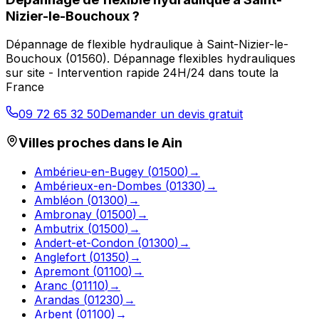
Nizier-le-Bouchoux
?
Dépannage de flexible hydraulique
à
Saint-Nizier-le-
Bouchoux
(
01560
).
Dépannage flexibles hydrauliques
sur site - Intervention rapide 24H/24 dans toute la
France
09 72 65 32 50
Demander un devis gratuit
Villes proches dans le
Ain
Ambérieu-en-Bugey
(
01500
)
→
Ambérieux-en-Dombes
(
01330
)
→
Ambléon
(
01300
)
→
Ambronay
(
01500
)
→
Ambutrix
(
01500
)
→
Andert-et-Condon
(
01300
)
→
Anglefort
(
01350
)
→
Apremont
(
01100
)
→
Aranc
(
01110
)
→
Arandas
(
01230
)
→
Arbent
(
01100
)
→