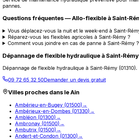
pannes.
Questions fréquentes —
Allo-flexible
à
Saint-Ré
Vous déplacez-vous la nuit et le week-end à Saint-Rém
Réparez-vous les flexibles agricoles à Saint-Rémy ?
Comment vous joindre en cas de panne à Saint-Rémy ?
Dépannage de flexible hydraulique
à
Saint-Rémy
Dépannage de flexible hydraulique
à
Saint-Rémy
(
01310
).
09 72 65 32 50
Demander un devis gratuit
Villes proches dans le
Ain
Ambérieu-en-Bugey
(
01500
)
→
Ambérieux-en-Dombes
(
01330
)
→
Ambléon
(
01300
)
→
Ambronay
(
01500
)
→
Ambutrix
(
01500
)
→
Andert-et-Condon
(
01300
)
→