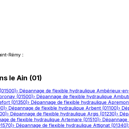
aint-Rémy
:
ns le
Ain
(
01
)
(
01500
)
›
Dépannage de flexible hydraulique
Ambérieux-e
bronay
(
01500
)
›
Dépannage de flexible hydraulique
Ambutr
efort
(
01350
)
›
Dépannage de flexible hydraulique
Apremon
30
)
›
Dépannage de flexible hydraulique
Arbent
(
01100
)
›
Dép
00
)
›
Dépannage de flexible hydraulique
Argis
(
01230
)
›
Dépa
ge de flexible hydraulique
Artemare
(
01510
)
›
Dépannage d
01570
)
›
Dépannage de flexible hydraulique
Attignat
(
01340
)