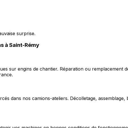
auvaise surprise.
ons à Saint-Rémy
ques sur engins de chantier. Réparation ou remplacement d
rance.
cés dans nos camions-ateliers. Décolletage, assemblage, b
enir vos machines en bonnes conditions de fonctionnement e