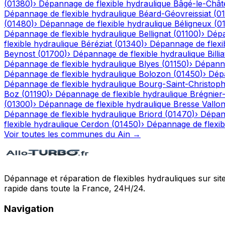
(
01380
)
›
Dépannage de flexible hydraulique
Bâgé-le-Chât
Dépannage de flexible hydraulique
Béard-Géovreissiat
(
0
(
01480
)
›
Dépannage de flexible hydraulique
Béligneux
(
0
Dépannage de flexible hydraulique
Bellignat
(
01100
)
›
Dépa
flexible hydraulique
Béréziat
(
01340
)
›
Dépannage de flexi
Beynost
(
01700
)
›
Dépannage de flexible hydraulique
Billia
Dépannage de flexible hydraulique
Blyes
(
01150
)
›
Dépanna
Dépannage de flexible hydraulique
Bolozon
(
01450
)
›
Dépa
Dépannage de flexible hydraulique
Bourg-Saint-Christop
Boz
(
01190
)
›
Dépannage de flexible hydraulique
Brégnier
(
01300
)
›
Dépannage de flexible hydraulique
Bresse Vallo
Dépannage de flexible hydraulique
Briord
(
01470
)
›
Dépann
flexible hydraulique
Cerdon
(
01450
)
›
Dépannage de flexib
Voir toutes les communes du
Ain
→
Dépannage et réparation de flexibles hydrauliques sur sit
rapide dans toute la France, 24H/24.
Navigation