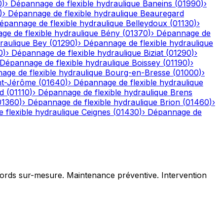
0
)
›
Dépannage de flexible hydraulique
Baneins
(
01990
)
›
)
›
Dépannage de flexible hydraulique
Beauregard
épannage de flexible hydraulique
Belleydoux
(
01130
)
›
e de flexible hydraulique
Bény
(
01370
)
›
Dépannage de
raulique
Bey
(
01290
)
›
Dépannage de flexible hydraulique
0
)
›
Dépannage de flexible hydraulique
Biziat
(
01290
)
›
Dépannage de flexible hydraulique
Boissey
(
01190
)
›
age de flexible hydraulique
Bourg-en-Bresse
(
01000
)
›
nt-Jérôme
(
01640
)
›
Dépannage de flexible hydraulique
d
(
01110
)
›
Dépannage de flexible hydraulique
Brens
01360
)
›
Dépannage de flexible hydraulique
Brion
(
01460
)
›
 flexible hydraulique
Ceignes
(
01430
)
›
Dépannage de
ccords sur-mesure. Maintenance préventive. Intervention