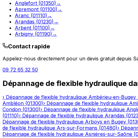
Anglefort
(
01350
)
→
Apremont
(
01100
)
→
Aranc
(
01110
)
→
Arandas
(
01230
)
→
Arbent
(
01100
)
→
Arbigny
(
01190
)
→
Contact rapide
Appelez-nous directement pour un devis gratuit depuis
S
09 72 65 32 50
Dépannage de flexible hydraulique
da
›
Dépannage de flexible hydraulique
Ambérieu-en-Bugey
Ambléon
(
01300
)
›
Dépannage de flexible hydraulique
Am
Condon
(
01300
)
›
Dépannage de flexible hydraulique
Angl
(
01110
)
›
Dépannage de flexible hydraulique
Arandas
(
012
Dépannage de flexible hydraulique
Arboys en Bugey
(
013
de flexible hydraulique
Ars-sur-Formans
(
01480
)
›
Dépanna
Dépannage de flexible hydraulique
Asnières-sur-Saône
(