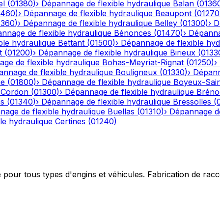
el
(
01380
)
›
Dépannage de flexible hydraulique
Balan
(
0136
1460
)
›
Dépannage de flexible hydraulique
Beaupont
(
01270
1360
)
›
Dépannage de flexible hydraulique
Belley
(
01300
)
›
D
nnage de flexible hydraulique
Bénonces
(
01470
)
›
Dépannag
ble hydraulique
Bettant
(
01500
)
›
Dépannage de flexible hyd
t
(
01200
)
›
Dépannage de flexible hydraulique
Birieux
(
0133
ge de flexible hydraulique
Bohas-Meyriat-Rignat
(
01250
)
›
nnage de flexible hydraulique
Bouligneux
(
01330
)
›
Dépann
he
(
01800
)
›
Dépannage de flexible hydraulique
Boyeux-Sai
-Cordon
(
01300
)
›
Dépannage de flexible hydraulique
Bréno
ns
(
01340
)
›
Dépannage de flexible hydraulique
Bressolles
(
age de flexible hydraulique
Buellas
(
01310
)
›
Dépannage de
le hydraulique
Certines
(
01240
)
e pour tous types d'engins et véhicules. Fabrication de ra