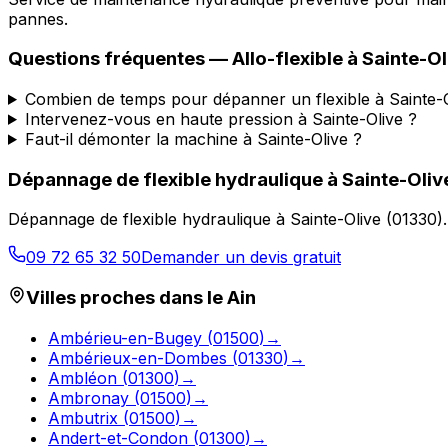
pannes.
Questions fréquentes —
Allo-flexible
à
Sainte-Ol
Combien de temps pour dépanner un flexible à Sainte-O
Intervenez-vous en haute pression à Sainte-Olive ?
Faut-il démonter la machine à Sainte-Olive ?
Dépannage de flexible hydraulique
à
Sainte-Oliv
Dépannage de flexible hydraulique
à
Sainte-Olive
(
01330
)
09 72 65 32 50
Demander un devis gratuit
Villes proches dans le
Ain
Ambérieu-en-Bugey
(
01500
)
→
Ambérieux-en-Dombes
(
01330
)
→
Ambléon
(
01300
)
→
Ambronay
(
01500
)
→
Ambutrix
(
01500
)
→
Andert-et-Condon
(
01300
)
→