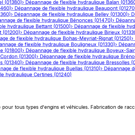
el
(
01380
)
›
Dépannage de flexible hydraulique
Balan
(
0136
1460
)
›
Dépannage de flexible hydraulique
Beaupont
(
01270
1360
)
›
Dépannage de flexible hydraulique
Belley
(
01300
)
›
D
nnage de flexible hydraulique
Bénonces
(
01470
)
›
Dépannag
ble hydraulique
Bettant
(
01500
)
›
Dépannage de flexible hyd
t
(
01200
)
›
Dépannage de flexible hydraulique
Birieux
(
0133
ge de flexible hydraulique
Bohas-Meyriat-Rignat
(
01250
)
›
nnage de flexible hydraulique
Bouligneux
(
01330
)
›
Dépann
he
(
01800
)
›
Dépannage de flexible hydraulique
Boyeux-Sai
-Cordon
(
01300
)
›
Dépannage de flexible hydraulique
Bréno
ns
(
01340
)
›
Dépannage de flexible hydraulique
Bressolles
(
age de flexible hydraulique
Buellas
(
01310
)
›
Dépannage de
le hydraulique
Certines
(
01240
)
e pour tous types d'engins et véhicules. Fabrication de ra