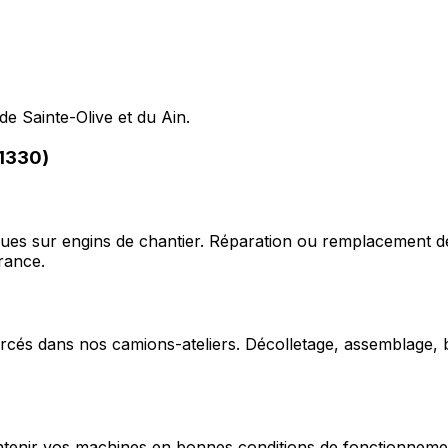
de Sainte-Olive et du Ain.
01330)
ques sur engins de chantier. Réparation ou remplacement d
rance.
cés dans nos camions-ateliers. Décolletage, assemblage, b
enir vos machines en bonnes conditions de fonctionnement e