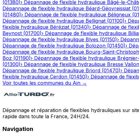
(
01380
)
›
Dépannage de flexible hydraulique
Bâgé-le-Chât
Dépannage de flexible hydraulique
Béard-Géovreissiat
(
0
(
01480
)
›
Dépannage de flexible hydraulique
Béligneux
(
0
Dépannage de flexible hydraulique
Bellignat
(
01100
)
›
Dépa
flexible hydraulique
Béréziat
(
01340
)
›
Dépannage de flexi
Beynost
(
01700
)
›
Dépannage de flexible hydraulique
Billia
Dépannage de flexible hydraulique
Blyes
(
01150
)
›
Dépanna
Dépannage de flexible hydraulique
Bolozon
(
01450
)
›
Dépa
Dépannage de flexible hydraulique
Bourg-Saint-Christop
Boz
(
01190
)
›
Dépannage de flexible hydraulique
Brégnier
(
01300
)
›
Dépannage de flexible hydraulique
Bresse Vallo
Dépannage de flexible hydraulique
Briord
(
01470
)
›
Dépann
flexible hydraulique
Cerdon
(
01450
)
›
Dépannage de flexib
Voir toutes les communes du
Ain
→
Dépannage et réparation de flexibles hydrauliques sur sit
rapide dans toute la France, 24H/24.
Navigation