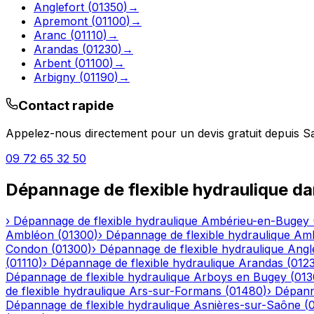
Anglefort
(
01350
)
→
Apremont
(
01100
)
→
Aranc
(
01110
)
→
Arandas
(
01230
)
→
Arbent
(
01100
)
→
Arbigny
(
01190
)
→
Contact rapide
Appelez-nous directement pour un devis gratuit depuis
Sa
09 72 65 32 50
Dépannage de flexible hydraulique
da
›
Dépannage de flexible hydraulique
Ambérieu-en-Bugey
Ambléon
(
01300
)
›
Dépannage de flexible hydraulique
Am
Condon
(
01300
)
›
Dépannage de flexible hydraulique
Angl
(
01110
)
›
Dépannage de flexible hydraulique
Arandas
(
012
Dépannage de flexible hydraulique
Arboys en Bugey
(
013
de flexible hydraulique
Ars-sur-Formans
(
01480
)
›
Dépanna
Dépannage de flexible hydraulique
Asnières-sur-Saône
(