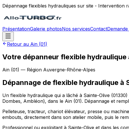
Dépannage flexibles hydrauliques sur site - Intervention
Présentation
Galerie photos
Nos services
Contact
Demande 
Retour au
Ain
(
01
)
Votre dépanneur flexible hydraulique 
Ain
(
01
) — Région
Auvergne-Rhône-Alpes
Dépannage de flexible hydraulique
à
Un flexible hydraulique qui a lâché à Sainte-Olive (01330
Dombes, Ambléon), dans le Ain (01). Dépannage et remplac
Pelleteuse, tracteur, chariot élévateur, presse ou machine 
embouts, directement dans son atelier mobile, puis le rem
Professionnel ou exploitant à Sainte-Olive et dans les