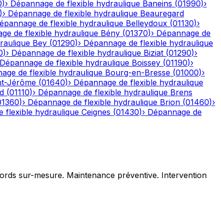
0
)
›
Dépannage de flexible hydraulique
Baneins
(
01990
)
›
)
›
Dépannage de flexible hydraulique
Beauregard
épannage de flexible hydraulique
Belleydoux
(
01130
)
›
e de flexible hydraulique
Bény
(
01370
)
›
Dépannage de
raulique
Bey
(
01290
)
›
Dépannage de flexible hydraulique
0
)
›
Dépannage de flexible hydraulique
Biziat
(
01290
)
›
Dépannage de flexible hydraulique
Boissey
(
01190
)
›
age de flexible hydraulique
Bourg-en-Bresse
(
01000
)
›
nt-Jérôme
(
01640
)
›
Dépannage de flexible hydraulique
d
(
01110
)
›
Dépannage de flexible hydraulique
Brens
01360
)
›
Dépannage de flexible hydraulique
Brion
(
01460
)
›
 flexible hydraulique
Ceignes
(
01430
)
›
Dépannage de
ccords sur-mesure. Maintenance préventive. Intervention