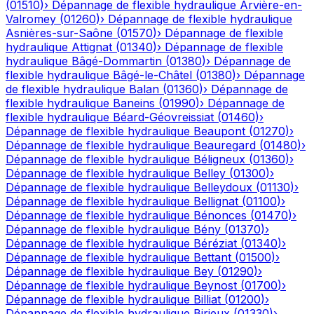
(
01510
)
›
Dépannage de flexible hydraulique
Arvière-en-
Valromey
(
01260
)
›
Dépannage de flexible hydraulique
Asnières-sur-Saône
(
01570
)
›
Dépannage de flexible
hydraulique
Attignat
(
01340
)
›
Dépannage de flexible
hydraulique
Bâgé-Dommartin
(
01380
)
›
Dépannage de
flexible hydraulique
Bâgé-le-Châtel
(
01380
)
›
Dépannage
de flexible hydraulique
Balan
(
01360
)
›
Dépannage de
flexible hydraulique
Baneins
(
01990
)
›
Dépannage de
flexible hydraulique
Béard-Géovreissiat
(
01460
)
›
Dépannage de flexible hydraulique
Beaupont
(
01270
)
›
Dépannage de flexible hydraulique
Beauregard
(
01480
)
›
Dépannage de flexible hydraulique
Béligneux
(
01360
)
›
Dépannage de flexible hydraulique
Belley
(
01300
)
›
Dépannage de flexible hydraulique
Belleydoux
(
01130
)
›
Dépannage de flexible hydraulique
Bellignat
(
01100
)
›
Dépannage de flexible hydraulique
Bénonces
(
01470
)
›
Dépannage de flexible hydraulique
Bény
(
01370
)
›
Dépannage de flexible hydraulique
Béréziat
(
01340
)
›
Dépannage de flexible hydraulique
Bettant
(
01500
)
›
Dépannage de flexible hydraulique
Bey
(
01290
)
›
Dépannage de flexible hydraulique
Beynost
(
01700
)
›
Dépannage de flexible hydraulique
Billiat
(
01200
)
›
Dépannage de flexible hydraulique
Birieux
(
01330
)
›