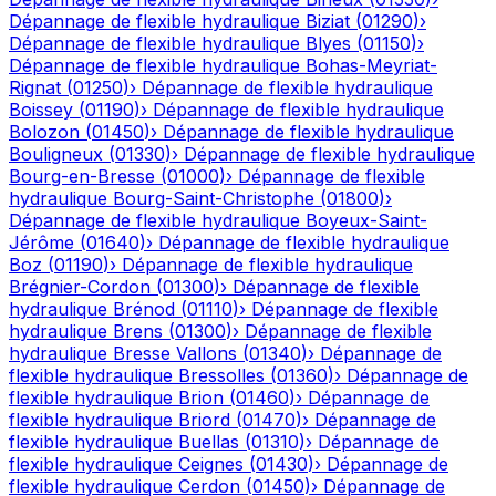
Dépannage de flexible hydraulique
Biziat
(
01290
)
›
Dépannage de flexible hydraulique
Blyes
(
01150
)
›
Dépannage de flexible hydraulique
Bohas-Meyriat-
Rignat
(
01250
)
›
Dépannage de flexible hydraulique
Boissey
(
01190
)
›
Dépannage de flexible hydraulique
Bolozon
(
01450
)
›
Dépannage de flexible hydraulique
Bouligneux
(
01330
)
›
Dépannage de flexible hydraulique
Bourg-en-Bresse
(
01000
)
›
Dépannage de flexible
hydraulique
Bourg-Saint-Christophe
(
01800
)
›
Dépannage de flexible hydraulique
Boyeux-Saint-
Jérôme
(
01640
)
›
Dépannage de flexible hydraulique
Boz
(
01190
)
›
Dépannage de flexible hydraulique
Brégnier-Cordon
(
01300
)
›
Dépannage de flexible
hydraulique
Brénod
(
01110
)
›
Dépannage de flexible
hydraulique
Brens
(
01300
)
›
Dépannage de flexible
hydraulique
Bresse Vallons
(
01340
)
›
Dépannage de
flexible hydraulique
Bressolles
(
01360
)
›
Dépannage de
flexible hydraulique
Brion
(
01460
)
›
Dépannage de
flexible hydraulique
Briord
(
01470
)
›
Dépannage de
flexible hydraulique
Buellas
(
01310
)
›
Dépannage de
flexible hydraulique
Ceignes
(
01430
)
›
Dépannage de
flexible hydraulique
Cerdon
(
01450
)
›
Dépannage de