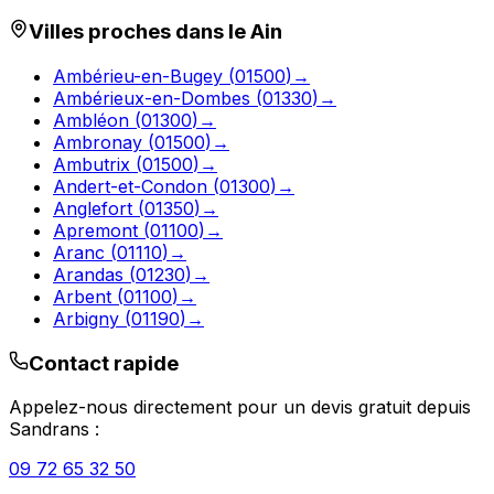
Villes proches dans le
Ain
Ambérieu-en-Bugey
(
01500
)
→
Ambérieux-en-Dombes
(
01330
)
→
Ambléon
(
01300
)
→
Ambronay
(
01500
)
→
Ambutrix
(
01500
)
→
Andert-et-Condon
(
01300
)
→
Anglefort
(
01350
)
→
Apremont
(
01100
)
→
Aranc
(
01110
)
→
Arandas
(
01230
)
→
Arbent
(
01100
)
→
Arbigny
(
01190
)
→
Contact rapide
Appelez-nous directement pour un devis gratuit depuis
Sandrans
:
09 72 65 32 50