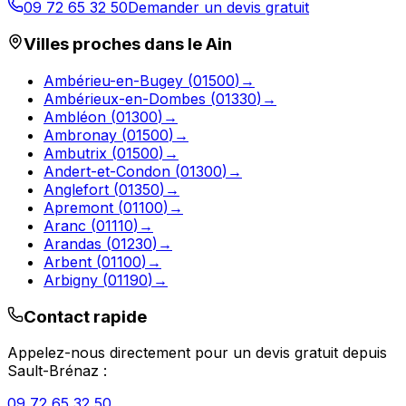
09 72 65 32 50
Demander un devis gratuit
Villes proches dans le
Ain
Ambérieu-en-Bugey
(
01500
)
→
Ambérieux-en-Dombes
(
01330
)
→
Ambléon
(
01300
)
→
Ambronay
(
01500
)
→
Ambutrix
(
01500
)
→
Andert-et-Condon
(
01300
)
→
Anglefort
(
01350
)
→
Apremont
(
01100
)
→
Aranc
(
01110
)
→
Arandas
(
01230
)
→
Arbent
(
01100
)
→
Arbigny
(
01190
)
→
Contact rapide
Appelez-nous directement pour un devis gratuit depuis
Sault-Brénaz
:
09 72 65 32 50