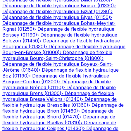
Dépannage de flexible hydraulique
Birieux
(
01330
)
›
Dépannage de flexible hydraulique
Biziat
(
01290
)
›
Dépannage de flexible hydraulique
Blyes
(
01150
)
›
Dépannage de flexible hydraulique
Bohas-Meyriat-
Rignat
(
01250
)
›
Dépannage de flexible hydraulique
Boissey
(
01190
)
›
Dépannage de flexible hydraulique
Bolozon
(
01450
)
›
Dépannage de flexible hydraulique
Bouligneux
(
01330
)
›
Dépannage de flexible hydraulique
Bourg-en-Bresse
(
01000
)
›
Dépannage de flexible
hydraulique
Bourg-Saint-Christophe
(
01800
)
›
Dépannage de flexible hydraulique
Boyeux-Saint-
Jérôme
(
01640
)
›
Dépannage de flexible hydraulique
Boz
(
01190
)
›
Dépannage de flexible hydraulique
Brégnier-Cordon
(
01300
)
›
Dépannage de flexible
hydraulique
Brénod
(
01110
)
›
Dépannage de flexible
hydraulique
Brens
(
01300
)
›
Dépannage de flexible
hydraulique
Bresse Vallons
(
01340
)
›
Dépannage de
flexible hydraulique
Bressolles
(
01360
)
›
Dépannage de
flexible hydraulique
Brion
(
01460
)
›
Dépannage de
flexible hydraulique
Briord
(
01470
)
›
Dépannage de
flexible hydraulique
Buellas
(
01310
)
›
Dépannage de
flexible hydraulique
Ceignes
(
01430
)
›
Dépannage de