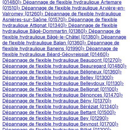
(
01480
)
›
Dépannage de flexible hydraulique
Artemare
(
01510
)
›
Dépannage de flexible hydraulique
Arvière-en-
Valromey
(
01260
)
›
Dépannage de flexible hydraulique
Asnières-sur-Saône
(
01570
)
›
Dépannage de flexible
hydraulique
Attignat
(
01340
)
›
Dépannage de flexible
hydraulique
Bâgé-Dommartin
(
01380
)
›
Dépannage de
flexible hydraulique
Bâgé-le-Châtel
(
01380
)
›
Dépannage
de flexible hydraulique
Balan
(
01360
)
›
Dépannage de
flexible hydraulique
Baneins
(
01990
)
›
Dépannage de
flexible hydraulique
Béard-Géovreissiat
(
01460
)
›
Dépannage de flexible hydraulique
Beaupont
(
01270
)
›
Dépannage de flexible hydraulique
Beauregard
(
01480
)
›
Dépannage de flexible hydraulique
Béligneux
(
01360
)
›
Dépannage de flexible hydraulique
Belley
(
01300
)
›
Dépannage de flexible hydraulique
Belleydoux
(
01130
)
›
Dépannage de flexible hydraulique
Bellignat
(
01100
)
›
Dépannage de flexible hydraulique
Bénonces
(
01470
)
›
Dépannage de flexible hydraulique
Bény
(
01370
)
›
Dépannage de flexible hydraulique
Béréziat
(
01340
)
›
Dépannage de flexible hydraulique
Bettant
(
01500
)
›
Dépannage de flexible hydraulique
Bey
(
01290
)
›
Dépannage de flexible hydraulique
Beynost
(
01700
)
›
Dépannage de flexible hydraulique
Billiat
(
01200
)
›