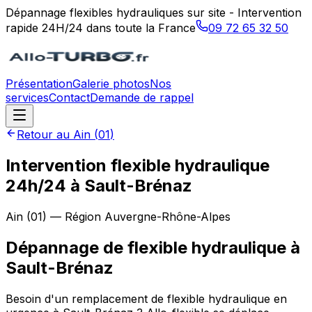
Dépannage flexibles hydrauliques sur site - Intervention
rapide 24H/24 dans toute la France
09 72 65 32 50
Présentation
Galerie photos
Nos
services
Contact
Demande de rappel
Retour au
Ain
(
01
)
Intervention flexible hydraulique
24h/24 à Sault-Brénaz
Ain
(
01
) — Région
Auvergne-Rhône-Alpes
Dépannage de flexible hydraulique
à
Sault-Brénaz
Besoin d'un remplacement de flexible hydraulique en