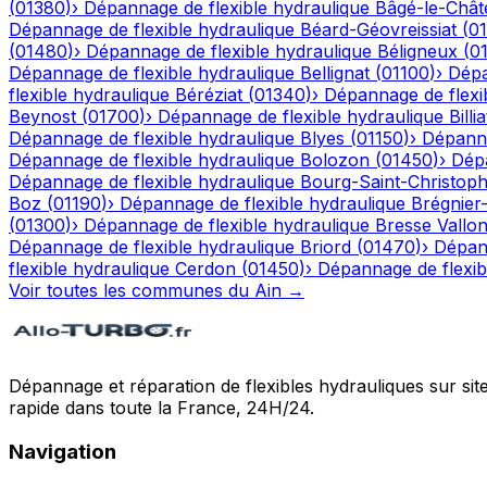
(
01380
)
›
Dépannage de flexible hydraulique
Bâgé-le-Chât
Dépannage de flexible hydraulique
Béard-Géovreissiat
(
0
(
01480
)
›
Dépannage de flexible hydraulique
Béligneux
(
0
Dépannage de flexible hydraulique
Bellignat
(
01100
)
›
Dépa
flexible hydraulique
Béréziat
(
01340
)
›
Dépannage de flexi
Beynost
(
01700
)
›
Dépannage de flexible hydraulique
Billia
Dépannage de flexible hydraulique
Blyes
(
01150
)
›
Dépanna
Dépannage de flexible hydraulique
Bolozon
(
01450
)
›
Dépa
Dépannage de flexible hydraulique
Bourg-Saint-Christop
Boz
(
01190
)
›
Dépannage de flexible hydraulique
Brégnier
(
01300
)
›
Dépannage de flexible hydraulique
Bresse Vallo
Dépannage de flexible hydraulique
Briord
(
01470
)
›
Dépann
flexible hydraulique
Cerdon
(
01450
)
›
Dépannage de flexib
Voir toutes les communes du
Ain
→
Dépannage et réparation de flexibles hydrauliques sur sit
rapide dans toute la France, 24H/24.
Navigation