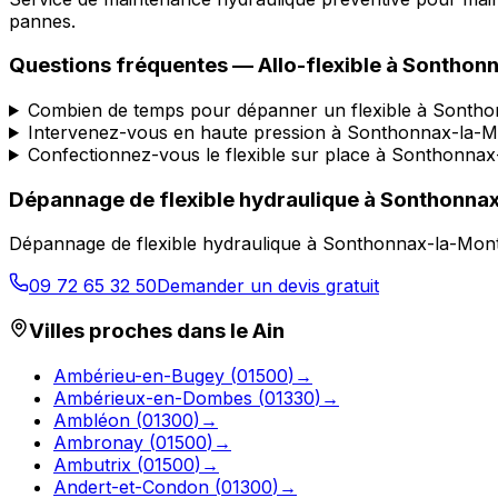
pannes.
Questions fréquentes —
Allo-flexible
à
Sonthonn
Combien de temps pour dépanner un flexible à Sonth
Intervenez-vous en haute pression à Sonthonnax-la-
Confectionnez-vous le flexible sur place à Sonthonna
Dépannage de flexible hydraulique
à
Sonthonnax
Dépannage de flexible hydraulique
à
Sonthonnax-la-Mon
09 72 65 32 50
Demander un devis gratuit
Villes proches dans le
Ain
Ambérieu-en-Bugey
(
01500
)
→
Ambérieux-en-Dombes
(
01330
)
→
Ambléon
(
01300
)
→
Ambronay
(
01500
)
→
Ambutrix
(
01500
)
→
Andert-et-Condon
(
01300
)
→