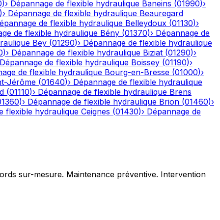
0
)
›
Dépannage de flexible hydraulique
Baneins
(
01990
)
›
)
›
Dépannage de flexible hydraulique
Beauregard
épannage de flexible hydraulique
Belleydoux
(
01130
)
›
e de flexible hydraulique
Bény
(
01370
)
›
Dépannage de
raulique
Bey
(
01290
)
›
Dépannage de flexible hydraulique
0
)
›
Dépannage de flexible hydraulique
Biziat
(
01290
)
›
Dépannage de flexible hydraulique
Boissey
(
01190
)
›
age de flexible hydraulique
Bourg-en-Bresse
(
01000
)
›
nt-Jérôme
(
01640
)
›
Dépannage de flexible hydraulique
d
(
01110
)
›
Dépannage de flexible hydraulique
Brens
01360
)
›
Dépannage de flexible hydraulique
Brion
(
01460
)
›
 flexible hydraulique
Ceignes
(
01430
)
›
Dépannage de
ccords sur-mesure. Maintenance préventive. Intervention