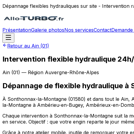
Dépannage flexibles hydrauliques sur site - Intervention
Présentation
Galerie photos
Nos services
Contact
Demande 
Retour au
Ain
(
01
)
Intervention flexible hydraulique 2
Ain
(
01
) — Région
Auvergne-Rhône-Alpes
Dépannage de flexible hydraulique
à
À Sonthonnax-la-Montagne (01580) et dans tout le Ain, All
la-Montagne à Ambérieu-en-Bugey, Ambérieux-en-Dombes, A
Chaque intervention à Sonthonnax-la-Montagne suit la même
en service. Objectif : que votre engin reparte le jour même
Grâce à notre atelier mobile, inutile de remorquer votre