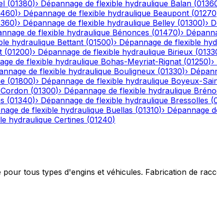
el
(
01380
)
›
Dépannage de flexible hydraulique
Balan
(
0136
1460
)
›
Dépannage de flexible hydraulique
Beaupont
(
01270
1360
)
›
Dépannage de flexible hydraulique
Belley
(
01300
)
›
D
nnage de flexible hydraulique
Bénonces
(
01470
)
›
Dépannag
ble hydraulique
Bettant
(
01500
)
›
Dépannage de flexible hyd
t
(
01200
)
›
Dépannage de flexible hydraulique
Birieux
(
0133
ge de flexible hydraulique
Bohas-Meyriat-Rignat
(
01250
)
›
nnage de flexible hydraulique
Bouligneux
(
01330
)
›
Dépann
he
(
01800
)
›
Dépannage de flexible hydraulique
Boyeux-Sai
-Cordon
(
01300
)
›
Dépannage de flexible hydraulique
Bréno
ns
(
01340
)
›
Dépannage de flexible hydraulique
Bressolles
(
age de flexible hydraulique
Buellas
(
01310
)
›
Dépannage de
le hydraulique
Certines
(
01240
)
e pour tous types d'engins et véhicules. Fabrication de ra