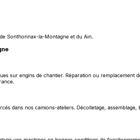
s de Sonthonnax-la-Montagne et du Ain.
gne
ques sur engins de chantier. Réparation ou remplacement d
rance.
cés dans nos camions-ateliers. Décolletage, assemblage, b
enir vos machines en bonnes conditions de fonctionnement e