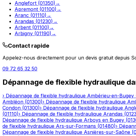
Anglefort
(
01350
)
→
Apremont
(
01100
)
→
Aranc
(
01110
)
→
Arandas
(
01230
)
→
Arbent
(
01100
)
→
Arbigny
(
01190
)
→
Contact rapide
Appelez-nous directement pour un devis gratuit depuis
S
09 72 65 32 50
Dépannage de flexible hydraulique
da
›
Dépannage de flexible hydraulique
Ambérieu-en-Bugey
Ambléon
(
01300
)
›
Dépannage de flexible hydraulique
Am
Condon
(
01300
)
›
Dépannage de flexible hydraulique
Angl
(
01110
)
›
Dépannage de flexible hydraulique
Arandas
(
012
Dépannage de flexible hydraulique
Arboys en Bugey
(
013
de flexible hydraulique
Ars-sur-Formans
(
01480
)
›
Dépanna
Dépannage de flexible hydraulique
Asnières-sur-Saône
(