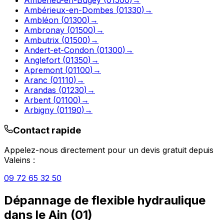
Ambérieux-en-Dombes
(
01330
)
→
Ambléon
(
01300
)
→
Ambronay
(
01500
)
→
Ambutrix
(
01500
)
→
Andert-et-Condon
(
01300
)
→
Anglefort
(
01350
)
→
Apremont
(
01100
)
→
Aranc
(
01110
)
→
Arandas
(
01230
)
→
Arbent
(
01100
)
→
Arbigny
(
01190
)
→
Contact rapide
Appelez-nous directement pour un devis gratuit depuis
Valeins
:
09 72 65 32 50
Dépannage de flexible hydraulique
dans le
Ain
(
01
)