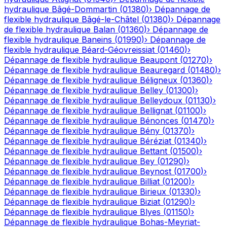
hydraulique
Bâgé-Dommartin
(
01380
)
›
Dépannage de
flexible hydraulique
Bâgé-le-Châtel
(
01380
)
›
Dépannage
de flexible hydraulique
Balan
(
01360
)
›
Dépannage de
flexible hydraulique
Baneins
(
01990
)
›
Dépannage de
flexible hydraulique
Béard-Géovreissiat
(
01460
)
›
Dépannage de flexible hydraulique
Beaupont
(
01270
)
›
Dépannage de flexible hydraulique
Beauregard
(
01480
)
›
Dépannage de flexible hydraulique
Béligneux
(
01360
)
›
Dépannage de flexible hydraulique
Belley
(
01300
)
›
Dépannage de flexible hydraulique
Belleydoux
(
01130
)
›
Dépannage de flexible hydraulique
Bellignat
(
01100
)
›
Dépannage de flexible hydraulique
Bénonces
(
01470
)
›
Dépannage de flexible hydraulique
Bény
(
01370
)
›
Dépannage de flexible hydraulique
Béréziat
(
01340
)
›
Dépannage de flexible hydraulique
Bettant
(
01500
)
›
Dépannage de flexible hydraulique
Bey
(
01290
)
›
Dépannage de flexible hydraulique
Beynost
(
01700
)
›
Dépannage de flexible hydraulique
Billiat
(
01200
)
›
Dépannage de flexible hydraulique
Birieux
(
01330
)
›
Dépannage de flexible hydraulique
Biziat
(
01290
)
›
Dépannage de flexible hydraulique
Blyes
(
01150
)
›
Dépannage de flexible hydraulique
Bohas-Meyriat-