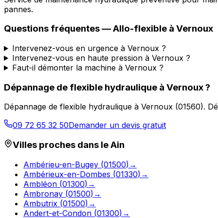
pannes.
Questions fréquentes —
Allo-flexible
à
Vernoux
Intervenez-vous en urgence à Vernoux ?
Intervenez-vous en haute pression à Vernoux ?
Faut-il démonter la machine à Vernoux ?
Dépannage de flexible hydraulique
à
Vernoux
?
Dépannage de flexible hydraulique
à
Vernoux
(
01560
).
Dé
09 72 65 32 50
Demander un devis gratuit
Villes proches dans le
Ain
Ambérieu-en-Bugey
(
01500
)
→
Ambérieux-en-Dombes
(
01330
)
→
Ambléon
(
01300
)
→
Ambronay
(
01500
)
→
Ambutrix
(
01500
)
→
Andert-et-Condon
(
01300
)
→