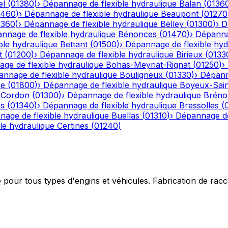
el
(
01380
)
›
Dépannage de flexible hydraulique
Balan
(
0136
1460
)
›
Dépannage de flexible hydraulique
Beaupont
(
01270
1360
)
›
Dépannage de flexible hydraulique
Belley
(
01300
)
›
D
nnage de flexible hydraulique
Bénonces
(
01470
)
›
Dépannag
ble hydraulique
Bettant
(
01500
)
›
Dépannage de flexible hyd
t
(
01200
)
›
Dépannage de flexible hydraulique
Birieux
(
0133
ge de flexible hydraulique
Bohas-Meyriat-Rignat
(
01250
)
›
nnage de flexible hydraulique
Bouligneux
(
01330
)
›
Dépann
he
(
01800
)
›
Dépannage de flexible hydraulique
Boyeux-Sai
-Cordon
(
01300
)
›
Dépannage de flexible hydraulique
Bréno
ns
(
01340
)
›
Dépannage de flexible hydraulique
Bressolles
(
age de flexible hydraulique
Buellas
(
01310
)
›
Dépannage de
le hydraulique
Certines
(
01240
)
e pour tous types d'engins et véhicules. Fabrication de ra