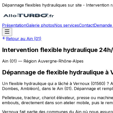
Dépannage flexibles hydrauliques sur site - Intervention
Présentation
Galerie photos
Nos services
Contact
Demande 
Retour au
Ain
(
01
)
Intervention flexible hydraulique 24
Ain
(
01
) — Région
Auvergne-Rhône-Alpes
Dépannage de flexible hydraulique
à
Un flexible hydraulique qui a lâché à Vernoux (01560) ? 
Dombes, Ambléon), dans le Ain (01). Dépannage et remplac
Pelleteuse, tracteur, chariot élévateur, presse ou machine
embouts, directement dans son atelier mobile, puis le rem
Vernoux fait partie des communes du Ain où nous assuron