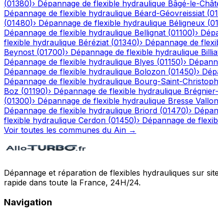
(
01380
)
›
Dépannage de flexible hydraulique
Bâgé-le-Chât
Dépannage de flexible hydraulique
Béard-Géovreissiat
(
0
(
01480
)
›
Dépannage de flexible hydraulique
Béligneux
(
0
Dépannage de flexible hydraulique
Bellignat
(
01100
)
›
Dépa
flexible hydraulique
Béréziat
(
01340
)
›
Dépannage de flexi
Beynost
(
01700
)
›
Dépannage de flexible hydraulique
Billia
Dépannage de flexible hydraulique
Blyes
(
01150
)
›
Dépanna
Dépannage de flexible hydraulique
Bolozon
(
01450
)
›
Dépa
Dépannage de flexible hydraulique
Bourg-Saint-Christop
Boz
(
01190
)
›
Dépannage de flexible hydraulique
Brégnier
(
01300
)
›
Dépannage de flexible hydraulique
Bresse Vallo
Dépannage de flexible hydraulique
Briord
(
01470
)
›
Dépann
flexible hydraulique
Cerdon
(
01450
)
›
Dépannage de flexib
Voir toutes les communes du
Ain
→
Dépannage et réparation de flexibles hydrauliques sur sit
rapide dans toute la France, 24H/24.
Navigation