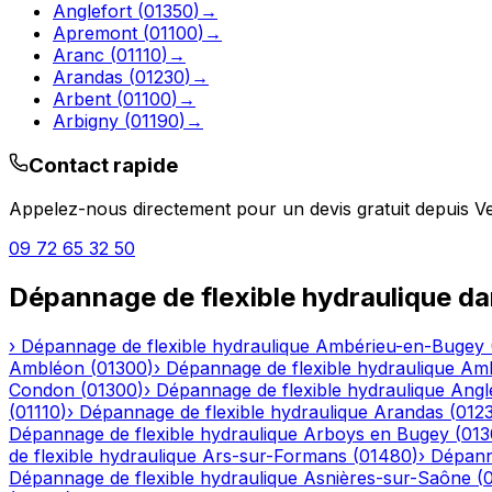
Anglefort
(
01350
)
→
Apremont
(
01100
)
→
Aranc
(
01110
)
→
Arandas
(
01230
)
→
Arbent
(
01100
)
→
Arbigny
(
01190
)
→
Contact rapide
Appelez-nous directement pour un devis gratuit depuis
V
09 72 65 32 50
Dépannage de flexible hydraulique
da
›
Dépannage de flexible hydraulique
Ambérieu-en-Bugey
Ambléon
(
01300
)
›
Dépannage de flexible hydraulique
Am
Condon
(
01300
)
›
Dépannage de flexible hydraulique
Angl
(
01110
)
›
Dépannage de flexible hydraulique
Arandas
(
012
Dépannage de flexible hydraulique
Arboys en Bugey
(
013
de flexible hydraulique
Ars-sur-Formans
(
01480
)
›
Dépanna
Dépannage de flexible hydraulique
Asnières-sur-Saône
(