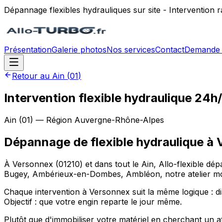
Dépannage flexibles hydrauliques sur site - Intervention
Présentation
Galerie photos
Nos services
Contact
Demande 
Retour au
Ain
(
01
)
Intervention flexible hydraulique 24
Ain
(
01
) — Région
Auvergne-Rhône-Alpes
Dépannage de flexible hydraulique
à
À Versonnex (01210) et dans tout le Ain, Allo-flexible dé
Bugey, Ambérieux-en-Dombes, Ambléon, notre atelier mobil
Chaque intervention à Versonnex suit la même logique : dia
Objectif : que votre engin reparte le jour même.
Plutôt que d'immobiliser votre matériel en cherchant u