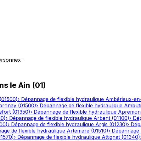
ersonnex
:
ns le
Ain
(
01
)
(
01500
)
›
Dépannage de flexible hydraulique
Ambérieux-e
bronay
(
01500
)
›
Dépannage de flexible hydraulique
Ambutr
efort
(
01350
)
›
Dépannage de flexible hydraulique
Apremon
30
)
›
Dépannage de flexible hydraulique
Arbent
(
01100
)
›
Dép
00
)
›
Dépannage de flexible hydraulique
Argis
(
01230
)
›
Dépa
ge de flexible hydraulique
Artemare
(
01510
)
›
Dépannage d
01570
)
›
Dépannage de flexible hydraulique
Attignat
(
01340
)