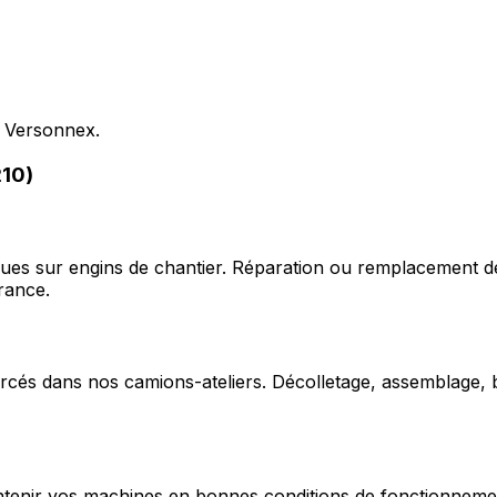
s Versonnex.
210)
ques sur engins de chantier. Réparation ou remplacement d
rance.
cés dans nos camions-ateliers. Décolletage, assemblage, b
enir vos machines en bonnes conditions de fonctionnement e