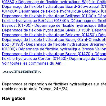
(
01380
)
›
Dépannage de flexible hydraulique
Bâgé-le-Chât
Dépannage de flexible hydraulique
Béard-Géovreissiat
(
0
(
01480
)
›
Dépannage de flexible hydraulique
Béligneux
(
0
Dépannage de flexible hydraulique
Bellignat
(
01100
)
›
Dépa
flexible hydraulique
Béréziat
(
01340
)
›
Dépannage de flexi
Beynost
(
01700
)
›
Dépannage de flexible hydraulique
Billia
Dépannage de flexible hydraulique
Blyes
(
01150
)
›
Dépanna
Dépannage de flexible hydraulique
Bolozon
(
01450
)
›
Dépa
Dépannage de flexible hydraulique
Bourg-Saint-Christop
Boz
(
01190
)
›
Dépannage de flexible hydraulique
Brégnier
(
01300
)
›
Dépannage de flexible hydraulique
Bresse Vallo
Dépannage de flexible hydraulique
Briord
(
01470
)
›
Dépann
flexible hydraulique
Cerdon
(
01450
)
›
Dépannage de flexib
Voir toutes les communes du
Ain
→
Dépannage et réparation de flexibles hydrauliques sur sit
rapide dans toute la France, 24H/24.
Navigation