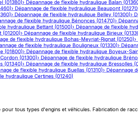
el
(
01380
)
›
Dépannage de flexible hydraulique
Balan
(
0136
1460
)
›
Dépannage de flexible hydraulique
Beaupont
(
01270
1360
)
›
Dépannage de flexible hydraulique
Belley
(
01300
)
›
D
nnage de flexible hydraulique
Bénonces
(
01470
)
›
Dépannag
ble hydraulique
Bettant
(
01500
)
›
Dépannage de flexible hyd
t
(
01200
)
›
Dépannage de flexible hydraulique
Birieux
(
0133
ge de flexible hydraulique
Bohas-Meyriat-Rignat
(
01250
)
›
nnage de flexible hydraulique
Bouligneux
(
01330
)
›
Dépann
he
(
01800
)
›
Dépannage de flexible hydraulique
Boyeux-Sai
-Cordon
(
01300
)
›
Dépannage de flexible hydraulique
Bréno
ns
(
01340
)
›
Dépannage de flexible hydraulique
Bressolles
(
age de flexible hydraulique
Buellas
(
01310
)
›
Dépannage de
le hydraulique
Certines
(
01240
)
e pour tous types d'engins et véhicules. Fabrication de ra