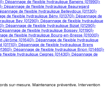
0
)
›
Dépannage de flexible hydraulique
Baneins
(
01990
)
›
)
›
Dépannage de flexible hydraulique
Beauregard
épannage de flexible hydraulique
Belleydoux
(
01130
)
›
e de flexible hydraulique
Bény
(
01370
)
›
Dépannage de
raulique
Bey
(
01290
)
›
Dépannage de flexible hydraulique
0
)
›
Dépannage de flexible hydraulique
Biziat
(
01290
)
›
Dépannage de flexible hydraulique
Boissey
(
01190
)
›
age de flexible hydraulique
Bourg-en-Bresse
(
01000
)
›
nt-Jérôme
(
01640
)
›
Dépannage de flexible hydraulique
d
(
01110
)
›
Dépannage de flexible hydraulique
Brens
01360
)
›
Dépannage de flexible hydraulique
Brion
(
01460
)
›
 flexible hydraulique
Ceignes
(
01430
)
›
Dépannage de
ccords sur-mesure. Maintenance préventive. Intervention