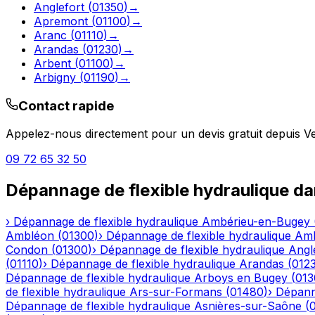
Anglefort
(
01350
)
→
Apremont
(
01100
)
→
Aranc
(
01110
)
→
Arandas
(
01230
)
→
Arbent
(
01100
)
→
Arbigny
(
01190
)
→
Contact rapide
Appelez-nous directement pour un devis gratuit depuis
V
09 72 65 32 50
Dépannage de flexible hydraulique
da
›
Dépannage de flexible hydraulique
Ambérieu-en-Bugey
Ambléon
(
01300
)
›
Dépannage de flexible hydraulique
Am
Condon
(
01300
)
›
Dépannage de flexible hydraulique
Angl
(
01110
)
›
Dépannage de flexible hydraulique
Arandas
(
012
Dépannage de flexible hydraulique
Arboys en Bugey
(
013
de flexible hydraulique
Ars-sur-Formans
(
01480
)
›
Dépanna
Dépannage de flexible hydraulique
Asnières-sur-Saône
(