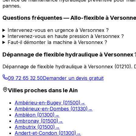
pannes.
Questions fréquentes —
Allo-flexible
à
Versonn
Intervenez-vous en urgence à Versonnex ?
Intervenez-vous en haute pression à Versonnex ?
Faut-il démonter la machine à Versonnex ?
Dépannage de flexible hydraulique
à
Versonnex
Dépannage de flexible hydraulique
à
Versonnex
(
01210
).
09 72 65 32 50
Demander un devis gratuit
Villes proches dans le
Ain
Ambérieu-en-Bugey
(
01500
)
→
Ambérieux-en-Dombes
(
01330
)
→
Ambléon
(
01300
)
→
Ambronay
(
01500
)
→
Ambutrix
(
01500
)
→
Andert-et-Condon
(
01300
)
→