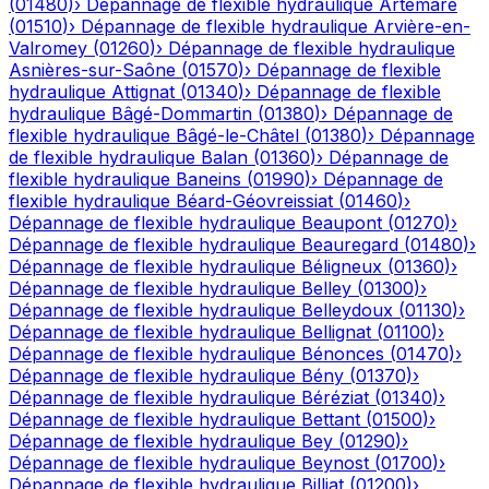
(
01480
)
›
Dépannage de flexible hydraulique
Artemare
(
01510
)
›
Dépannage de flexible hydraulique
Arvière-en-
Valromey
(
01260
)
›
Dépannage de flexible hydraulique
Asnières-sur-Saône
(
01570
)
›
Dépannage de flexible
hydraulique
Attignat
(
01340
)
›
Dépannage de flexible
hydraulique
Bâgé-Dommartin
(
01380
)
›
Dépannage de
flexible hydraulique
Bâgé-le-Châtel
(
01380
)
›
Dépannage
de flexible hydraulique
Balan
(
01360
)
›
Dépannage de
flexible hydraulique
Baneins
(
01990
)
›
Dépannage de
flexible hydraulique
Béard-Géovreissiat
(
01460
)
›
Dépannage de flexible hydraulique
Beaupont
(
01270
)
›
Dépannage de flexible hydraulique
Beauregard
(
01480
)
›
Dépannage de flexible hydraulique
Béligneux
(
01360
)
›
Dépannage de flexible hydraulique
Belley
(
01300
)
›
Dépannage de flexible hydraulique
Belleydoux
(
01130
)
›
Dépannage de flexible hydraulique
Bellignat
(
01100
)
›
Dépannage de flexible hydraulique
Bénonces
(
01470
)
›
Dépannage de flexible hydraulique
Bény
(
01370
)
›
Dépannage de flexible hydraulique
Béréziat
(
01340
)
›
Dépannage de flexible hydraulique
Bettant
(
01500
)
›
Dépannage de flexible hydraulique
Bey
(
01290
)
›
Dépannage de flexible hydraulique
Beynost
(
01700
)
›
Dépannage de flexible hydraulique
Billiat
(
01200
)
›