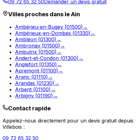
09 72 65 32 50
Demander un devis gratuit
Villes proches dans le
Ain
Ambérieu-en-Bugey
(
01500
)
→
Ambérieux-en-Dombes
(
01330
)
→
Ambléon
(
01300
)
→
Ambronay
(
01500
)
→
Ambutrix
(
01500
)
→
Andert-et-Condon
(
01300
)
→
Anglefort
(
01350
)
→
Apremont
(
01100
)
→
Aranc
(
01110
)
→
Arandas
(
01230
)
→
Arbent
(
01100
)
→
Arbigny
(
01190
)
→
Contact rapide
Appelez-nous directement pour un devis gratuit depuis
Villebois
:
09 72 65 32 50