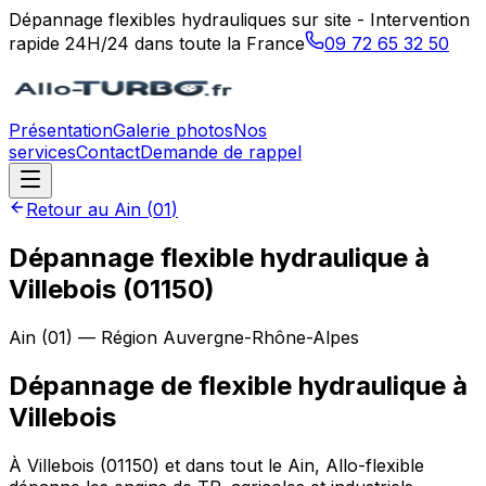
Dépannage flexibles hydrauliques sur site - Intervention
rapide 24H/24 dans toute la France
09 72 65 32 50
Présentation
Galerie photos
Nos
services
Contact
Demande de rappel
Retour au
Ain
(
01
)
Dépannage flexible hydraulique à
Villebois (01150)
Ain
(
01
) — Région
Auvergne-Rhône-Alpes
Dépannage de flexible hydraulique
à
Villebois
À Villebois (01150) et dans tout le Ain, Allo-flexible