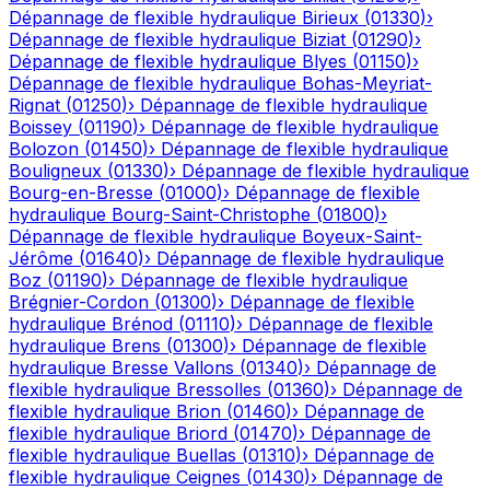
Dépannage de flexible hydraulique
Birieux
(
01330
)
›
Dépannage de flexible hydraulique
Biziat
(
01290
)
›
Dépannage de flexible hydraulique
Blyes
(
01150
)
›
Dépannage de flexible hydraulique
Bohas-Meyriat-
Rignat
(
01250
)
›
Dépannage de flexible hydraulique
Boissey
(
01190
)
›
Dépannage de flexible hydraulique
Bolozon
(
01450
)
›
Dépannage de flexible hydraulique
Bouligneux
(
01330
)
›
Dépannage de flexible hydraulique
Bourg-en-Bresse
(
01000
)
›
Dépannage de flexible
hydraulique
Bourg-Saint-Christophe
(
01800
)
›
Dépannage de flexible hydraulique
Boyeux-Saint-
Jérôme
(
01640
)
›
Dépannage de flexible hydraulique
Boz
(
01190
)
›
Dépannage de flexible hydraulique
Brégnier-Cordon
(
01300
)
›
Dépannage de flexible
hydraulique
Brénod
(
01110
)
›
Dépannage de flexible
hydraulique
Brens
(
01300
)
›
Dépannage de flexible
hydraulique
Bresse Vallons
(
01340
)
›
Dépannage de
flexible hydraulique
Bressolles
(
01360
)
›
Dépannage de
flexible hydraulique
Brion
(
01460
)
›
Dépannage de
flexible hydraulique
Briord
(
01470
)
›
Dépannage de
flexible hydraulique
Buellas
(
01310
)
›
Dépannage de
flexible hydraulique
Ceignes
(
01430
)
›
Dépannage de