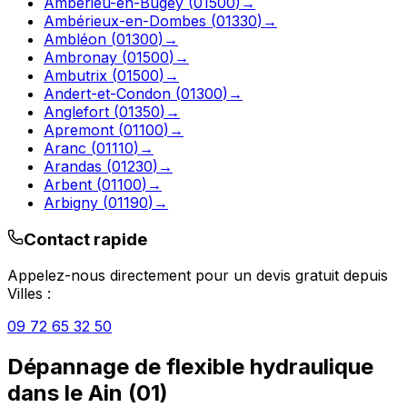
Ambérieu-en-Bugey
(
01500
)
→
Ambérieux-en-Dombes
(
01330
)
→
Ambléon
(
01300
)
→
Ambronay
(
01500
)
→
Ambutrix
(
01500
)
→
Andert-et-Condon
(
01300
)
→
Anglefort
(
01350
)
→
Apremont
(
01100
)
→
Aranc
(
01110
)
→
Arandas
(
01230
)
→
Arbent
(
01100
)
→
Arbigny
(
01190
)
→
Contact rapide
Appelez-nous directement pour un devis gratuit depuis
Villes
:
09 72 65 32 50
Dépannage de flexible hydraulique
dans le
Ain
(
01
)