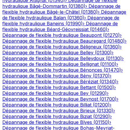
hydraulique
Attignat
(
01340
)
›
Dépannage de flexible
hydraulique
Bâgé-Dommartin
(
01380
)
›
Dépannage de
flexible hydraulique
Bâgé-le-Châtel
(
01380
)
›
Dépannage
de flexible hydraulique
Balan
(
01360
)
›
Dépannage de
flexible hydraulique
Baneins
(
01990
)
›
Dépannage de
flexible hydraulique
Béard-Géovreissiat
(
01460
)
›
Dépannage de flexible hydraulique
Beaupont
(
01270
)
›
Dépannage de flexible hydraulique
Beauregard
(
01480
)
›
Dépannage de flexible hydraulique
Béligneux
(
01360
)
›
Dépannage de flexible hydraulique
Belley
(
01300
)
›
Dépannage de flexible hydraulique
Belleydoux
(
01130
)
›
Dépannage de flexible hydraulique
Bellignat
(
01100
)
›
Dépannage de flexible hydraulique
Bénonces
(
01470
)
›
Dépannage de flexible hydraulique
Bény
(
01370
)
›
Dépannage de flexible hydraulique
Béréziat
(
01340
)
›
Dépannage de flexible hydraulique
Bettant
(
01500
)
›
Dépannage de flexible hydraulique
Bey
(
01290
)
›
Dépannage de flexible hydraulique
Beynost
(
01700
)
›
Dépannage de flexible hydraulique
Billiat
(
01200
)
›
Dépannage de flexible hydraulique
Birieux
(
01330
)
›
Dépannage de flexible hydraulique
Biziat
(
01290
)
›
Dépannage de flexible hydraulique
Blyes
(
01150
)
›
Dépannage de flexible hydraulique
Bohas-Meyriat-