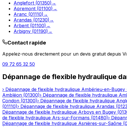
Anglefort
(
01350
)
→
Apremont
(
01100
)
→
Aranc
(
01110
)
→
Arandas
(
01230
)
→
Arbent
(
01100
)
→
Arbigny
(
01190
)
→
Contact rapide
Appelez-nous directement pour un devis gratuit depuis
Vi
09 72 65 32 50
Dépannage de flexible hydraulique
da
›
Dépannage de flexible hydraulique
Ambérieu-en-Bugey
Ambléon
(
01300
)
›
Dépannage de flexible hydraulique
Am
Condon
(
01300
)
›
Dépannage de flexible hydraulique
Angl
(
01110
)
›
Dépannage de flexible hydraulique
Arandas
(
012
Dépannage de flexible hydraulique
Arboys en Bugey
(
013
de flexible hydraulique
Ars-sur-Formans
(
01480
)
›
Dépanna
Dépannage de flexible hydraulique
Asnières-sur-Saône
(