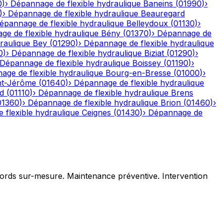
0
)
›
Dépannage de flexible hydraulique
Baneins
(
01990
)
›
)
›
Dépannage de flexible hydraulique
Beauregard
épannage de flexible hydraulique
Belleydoux
(
01130
)
›
e de flexible hydraulique
Bény
(
01370
)
›
Dépannage de
raulique
Bey
(
01290
)
›
Dépannage de flexible hydraulique
0
)
›
Dépannage de flexible hydraulique
Biziat
(
01290
)
›
Dépannage de flexible hydraulique
Boissey
(
01190
)
›
age de flexible hydraulique
Bourg-en-Bresse
(
01000
)
›
nt-Jérôme
(
01640
)
›
Dépannage de flexible hydraulique
d
(
01110
)
›
Dépannage de flexible hydraulique
Brens
01360
)
›
Dépannage de flexible hydraulique
Brion
(
01460
)
›
 flexible hydraulique
Ceignes
(
01430
)
›
Dépannage de
ccords sur-mesure. Maintenance préventive. Intervention