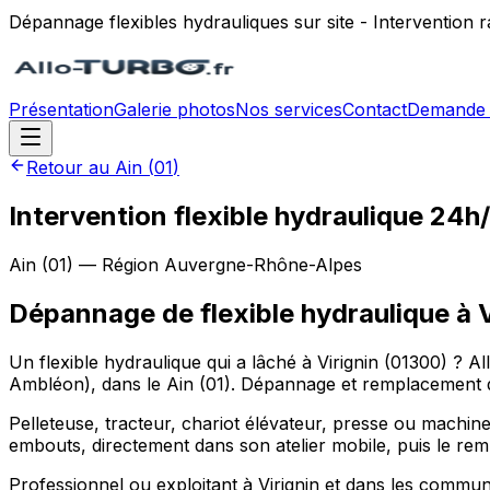
Dépannage flexibles hydrauliques sur site - Intervention
Présentation
Galerie photos
Nos services
Contact
Demande 
Retour au
Ain
(
01
)
Intervention flexible hydraulique 24h/
Ain
(
01
) — Région
Auvergne-Rhône-Alpes
Dépannage de flexible hydraulique
à
Un flexible hydraulique qui a lâché à Virignin (01300) ? 
Ambléon), dans le Ain (01). Dépannage et remplacement de
Pelleteuse, tracteur, chariot élévateur, presse ou machine 
embouts, directement dans son atelier mobile, puis le rem
Professionnel ou exploitant à Virignin et dans les com