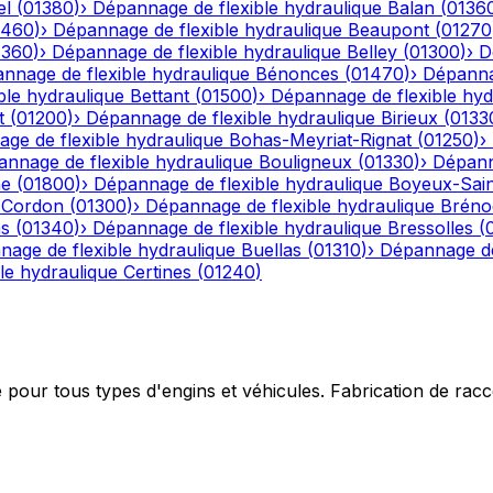
el
(
01380
)
›
Dépannage de flexible hydraulique
Balan
(
0136
1460
)
›
Dépannage de flexible hydraulique
Beaupont
(
01270
1360
)
›
Dépannage de flexible hydraulique
Belley
(
01300
)
›
D
nnage de flexible hydraulique
Bénonces
(
01470
)
›
Dépannag
ble hydraulique
Bettant
(
01500
)
›
Dépannage de flexible hyd
t
(
01200
)
›
Dépannage de flexible hydraulique
Birieux
(
0133
ge de flexible hydraulique
Bohas-Meyriat-Rignat
(
01250
)
›
nnage de flexible hydraulique
Bouligneux
(
01330
)
›
Dépann
he
(
01800
)
›
Dépannage de flexible hydraulique
Boyeux-Sai
-Cordon
(
01300
)
›
Dépannage de flexible hydraulique
Bréno
ns
(
01340
)
›
Dépannage de flexible hydraulique
Bressolles
(
age de flexible hydraulique
Buellas
(
01310
)
›
Dépannage de
le hydraulique
Certines
(
01240
)
e pour tous types d'engins et véhicules. Fabrication de ra