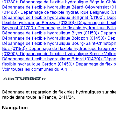
(
01380
)
›
Dépannage de flexible hydraulique
Bâgé-le-Chât
Dépannage de flexible hydraulique
Béard-Géovreissiat
(
0
(
01480
)
›
Dépannage de flexible hydraulique
Béligneux
(
0
Dépannage de flexible hydraulique
Bellignat
(
01100
)
›
Dépa
flexible hydraulique
Béréziat
(
01340
)
›
Dépannage de flexi
Beynost
(
01700
)
›
Dépannage de flexible hydraulique
Billia
Dépannage de flexible hydraulique
Blyes
(
01150
)
›
Dépanna
Dépannage de flexible hydraulique
Bolozon
(
01450
)
›
Dépa
Dépannage de flexible hydraulique
Bourg-Saint-Christop
Boz
(
01190
)
›
Dépannage de flexible hydraulique
Brégnier
(
01300
)
›
Dépannage de flexible hydraulique
Bresse Vallo
Dépannage de flexible hydraulique
Briord
(
01470
)
›
Dépann
flexible hydraulique
Cerdon
(
01450
)
›
Dépannage de flexib
Voir toutes les communes du
Ain
→
Dépannage et réparation de flexibles hydrauliques sur sit
rapide dans toute la France, 24H/24.
Navigation