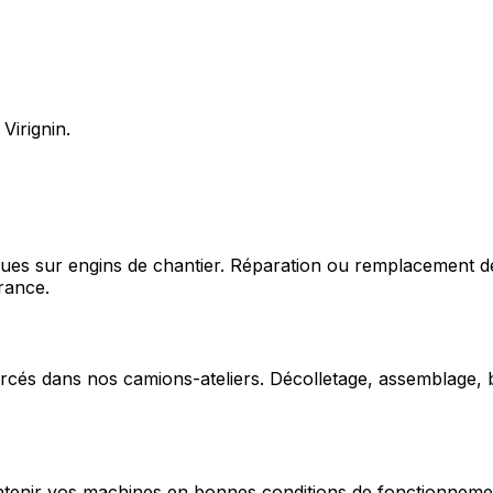
Virignin.
ques sur engins de chantier. Réparation ou remplacement d
rance.
cés dans nos camions-ateliers. Décolletage, assemblage, b
enir vos machines en bonnes conditions de fonctionnement e