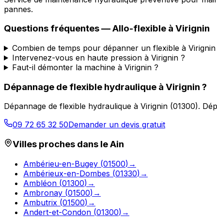
pannes.
Questions fréquentes —
Allo-flexible
à
Virignin
Combien de temps pour dépanner un flexible à Virignin
Intervenez-vous en haute pression à Virignin ?
Faut-il démonter la machine à Virignin ?
Dépannage de flexible hydraulique
à
Virignin
?
Dépannage de flexible hydraulique
à
Virignin
(
01300
).
Dép
09 72 65 32 50
Demander un devis gratuit
Villes proches dans le
Ain
Ambérieu-en-Bugey
(
01500
)
→
Ambérieux-en-Dombes
(
01330
)
→
Ambléon
(
01300
)
→
Ambronay
(
01500
)
→
Ambutrix
(
01500
)
→
Andert-et-Condon
(
01300
)
→