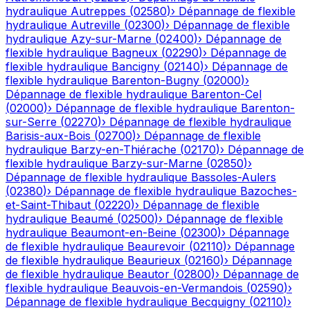
hydraulique
Autreppes
(
02580
)
›
Dépannage de flexible
hydraulique
Autreville
(
02300
)
›
Dépannage de flexible
hydraulique
Azy-sur-Marne
(
02400
)
›
Dépannage de
flexible hydraulique
Bagneux
(
02290
)
›
Dépannage de
flexible hydraulique
Bancigny
(
02140
)
›
Dépannage de
flexible hydraulique
Barenton-Bugny
(
02000
)
›
Dépannage de flexible hydraulique
Barenton-Cel
(
02000
)
›
Dépannage de flexible hydraulique
Barenton-
sur-Serre
(
02270
)
›
Dépannage de flexible hydraulique
Barisis-aux-Bois
(
02700
)
›
Dépannage de flexible
hydraulique
Barzy-en-Thiérache
(
02170
)
›
Dépannage de
flexible hydraulique
Barzy-sur-Marne
(
02850
)
›
Dépannage de flexible hydraulique
Bassoles-Aulers
(
02380
)
›
Dépannage de flexible hydraulique
Bazoches-
et-Saint-Thibaut
(
02220
)
›
Dépannage de flexible
hydraulique
Beaumé
(
02500
)
›
Dépannage de flexible
hydraulique
Beaumont-en-Beine
(
02300
)
›
Dépannage
de flexible hydraulique
Beaurevoir
(
02110
)
›
Dépannage
de flexible hydraulique
Beaurieux
(
02160
)
›
Dépannage
de flexible hydraulique
Beautor
(
02800
)
›
Dépannage de
flexible hydraulique
Beauvois-en-Vermandois
(
02590
)
›
Dépannage de flexible hydraulique
Becquigny
(
02110
)
›