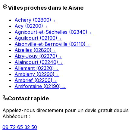
Villes proches dans le
Aisne
Achery
(
02800
)
→
Acy
(
02200
)
→
Agnicourt-et-Séchelles
(
02340
)
→
Aguilcourt
(
02190
)
→
Aisonville-et-Bernoville
(
02110
)
→
Aizelles
(
02820
)
→
Aizy-Jouy
(
02370
)
→
Alaincourt
(
02240
)
→
Allemant
(
02320
)
→
Ambleny
(
02290
)
→
Ambrief
(
02200
)
→
Amifontaine
(
02190
)
→
Contact rapide
Appelez-nous directement pour un devis gratuit depuis
Abbécourt
:
09 72 65 32 50