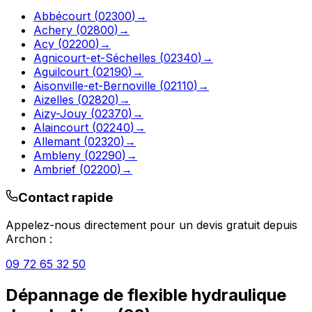
Abbécourt
(
02300
)
→
Achery
(
02800
)
→
Acy
(
02200
)
→
Agnicourt-et-Séchelles
(
02340
)
→
Aguilcourt
(
02190
)
→
Aisonville-et-Bernoville
(
02110
)
→
Aizelles
(
02820
)
→
Aizy-Jouy
(
02370
)
→
Alaincourt
(
02240
)
→
Allemant
(
02320
)
→
Ambleny
(
02290
)
→
Ambrief
(
02200
)
→
Contact rapide
Appelez-nous directement pour un devis gratuit depuis
Archon
:
09 72 65 32 50
Dépannage de flexible hydraulique