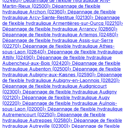
(
02480
)
›
Dépannage de flexible hydraulique
Any-
Martin-Rieux
(
02500
)
›
Dépannage de flexible
hydraulique
Archon
(
02360
)
›
Dépannage de flexible
hydraulique
Arcy-Sainte-Restitue
(
02130
)
›
Dépannage
de flexible hydraulique
Armentières-sur-Ourcq
(
02210
)
›
Dépannage de flexible hydraulique
Arrancy
(
02860
)
›
Dépannage de flexible hydraulique
Artemps
(
02480
)
›
Dépannage de flexible hydraulique
Assis-sur-Serre
(
02270
)
›
Dépannage de flexible hydraulique
Athies-
sous-Laon
(
02840
)
›
Dépannage de flexible hydraulique
Attilly
(
02490
)
›
Dépannage de flexible hydraulique
Aubencheul-aux-Bois
(
02420
)
›
Dépannage de flexible
hydraulique
Aubenton
(
02500
)
›
Dépannage de flexible
hydraulique
Aubigny-aux-Kaisnes
(
02590
)
›
Dépannage
de flexible hydraulique
Aubigny-en-Laonnois
(
02820
)
›
Dépannage de flexible hydraulique
Audignicourt
(
02300
)
›
Dépannage de flexible hydraulique
Audigny
(
02120
)
›
Dépannage de flexible hydraulique
Augy
(
02220
)
›
Dépannage de flexible hydraulique
Aulnois-
sous-Laon
(
02000
)
›
Dépannage de flexible hydraulique
Autremencourt
(
02250
)
›
Dépannage de flexible
hydraulique
Autreppes
(
02580
)
›
Dépannage de flexible
hydraulique
Autreville
(
02300
)
›
Dépannage de flexible