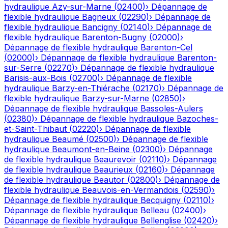
hydraulique
Azy-sur-Marne
(
02400
)
›
Dépannage de
flexible hydraulique
Bagneux
(
02290
)
›
Dépannage de
flexible hydraulique
Bancigny
(
02140
)
›
Dépannage de
flexible hydraulique
Barenton-Bugny
(
02000
)
›
Dépannage de flexible hydraulique
Barenton-Cel
(
02000
)
›
Dépannage de flexible hydraulique
Barenton-
sur-Serre
(
02270
)
›
Dépannage de flexible hydraulique
Barisis-aux-Bois
(
02700
)
›
Dépannage de flexible
hydraulique
Barzy-en-Thiérache
(
02170
)
›
Dépannage de
flexible hydraulique
Barzy-sur-Marne
(
02850
)
›
Dépannage de flexible hydraulique
Bassoles-Aulers
(
02380
)
›
Dépannage de flexible hydraulique
Bazoches-
et-Saint-Thibaut
(
02220
)
›
Dépannage de flexible
hydraulique
Beaumé
(
02500
)
›
Dépannage de flexible
hydraulique
Beaumont-en-Beine
(
02300
)
›
Dépannage
de flexible hydraulique
Beaurevoir
(
02110
)
›
Dépannage
de flexible hydraulique
Beaurieux
(
02160
)
›
Dépannage
de flexible hydraulique
Beautor
(
02800
)
›
Dépannage de
flexible hydraulique
Beauvois-en-Vermandois
(
02590
)
›
Dépannage de flexible hydraulique
Becquigny
(
02110
)
›
Dépannage de flexible hydraulique
Belleau
(
02400
)
›
Dépannage de flexible hydraulique
Bellenglise
(
02420
)
›