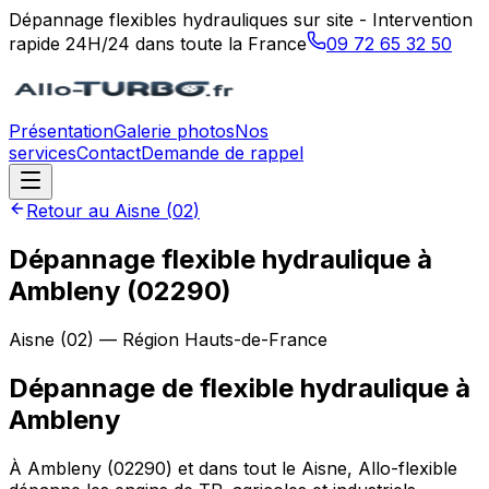
Dépannage flexibles hydrauliques sur site - Intervention
rapide 24H/24 dans toute la France
09 72 65 32 50
Présentation
Galerie photos
Nos
services
Contact
Demande de rappel
Retour au
Aisne
(
02
)
Dépannage flexible hydraulique à
Ambleny (02290)
Aisne
(
02
) — Région
Hauts-de-France
Dépannage de flexible hydraulique
à
Ambleny
À Ambleny (02290) et dans tout le Aisne, Allo-flexible