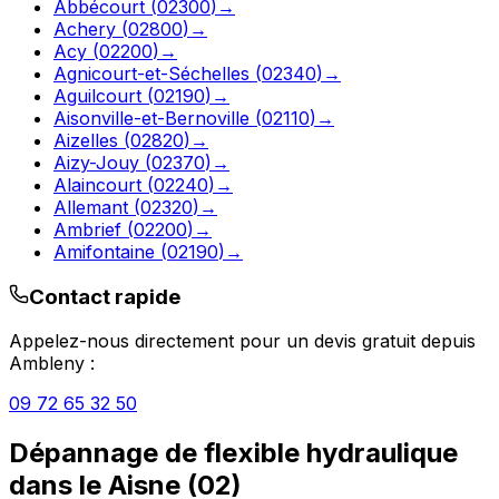
Abbécourt
(
02300
)
→
Achery
(
02800
)
→
Acy
(
02200
)
→
Agnicourt-et-Séchelles
(
02340
)
→
Aguilcourt
(
02190
)
→
Aisonville-et-Bernoville
(
02110
)
→
Aizelles
(
02820
)
→
Aizy-Jouy
(
02370
)
→
Alaincourt
(
02240
)
→
Allemant
(
02320
)
→
Ambrief
(
02200
)
→
Amifontaine
(
02190
)
→
Contact rapide
Appelez-nous directement pour un devis gratuit depuis
Ambleny
:
09 72 65 32 50
Dépannage de flexible hydraulique
dans le
Aisne
(
02
)