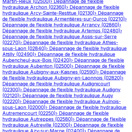
Martin-Rieux
(
02500
)
›
Dépannage de flexible
hydraulique
Archon
(
02360
)
›
Dépannage de flexible
hydraulique
Arcy-Sainte-Restitue
(
02130
)
›
Dépannage
de flexible hydraulique
Armentières-sur-Ourcq
(
02210
)
›
Dépannage de flexible hydraulique
Arrancy
(
02860
)
›
Dépannage de flexible hydraulique
Artemps
(
02480
)
›
Dépannage de flexible hydraulique
Assis-sur-Serre
(
02270
)
›
Dépannage de flexible hydraulique
Athies-
sous-Laon
(
02840
)
›
Dépannage de flexible hydraulique
Attilly
(
02490
)
›
Dépannage de flexible hydraulique
Aubencheul-aux-Bois
(
02420
)
›
Dépannage de flexible
hydraulique
Aubenton
(
02500
)
›
Dépannage de flexible
hydraulique
Aubigny-aux-Kaisnes
(
02590
)
›
Dépannage
de flexible hydraulique
Aubigny-en-Laonnois
(
02820
)
›
Dépannage de flexible hydraulique
Audignicourt
(
02300
)
›
Dépannage de flexible hydraulique
Audigny
(
02120
)
›
Dépannage de flexible hydraulique
Augy
(
02220
)
›
Dépannage de flexible hydraulique
Aulnois-
sous-Laon
(
02000
)
›
Dépannage de flexible hydraulique
Autremencourt
(
02250
)
›
Dépannage de flexible
hydraulique
Autreppes
(
02580
)
›
Dépannage de flexible
hydraulique
Autreville
(
02300
)
›
Dépannage de flexible
hydraulique
Azy-sur-Marne
(
02400
)
›
Dépannage de