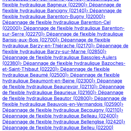
flexible hydraulique
Bagneux
(
02290
)
›
Dépannage de
flexible hydraulique
Bancigny
(
02140
)
›
Dépannage de
flexible hydraulique
Barenton-Bugny
(
02000
)
›
Dépannage de flexible hydraulique
Barenton-Cel
(
02000
)
›
Dépannage de flexible hydraulique
Barenton-
sur-Serre
(
02270
)
›
Dépannage de flexible hydraulique
Barisis-aux-Bois
(
02700
)
›
Dépannage de flexible
hydraulique
Barzy-en-Thiérache
(
02170
)
›
Dépannage de
flexible hydraulique
Barzy-sur-Marne
(
02850
)
›
Dépannage de flexible hydraulique
Bassoles-Aulers
(
02380
)
›
Dépannage de flexible hydraulique
Bazoches-
et-Saint-Thibaut
(
02220
)
›
Dépannage de flexible
hydraulique
Beaumé
(
02500
)
›
Dépannage de flexible
hydraulique
Beaumont-en-Beine
(
02300
)
›
Dépannage
de flexible hydraulique
Beaurevoir
(
02110
)
›
Dépannage
de flexible hydraulique
Beaurieux
(
02160
)
›
Dépannage
de flexible hydraulique
Beautor
(
02800
)
›
Dépannage de
flexible hydraulique
Beauvois-en-Vermandois
(
02590
)
›
Dépannage de flexible hydraulique
Becquigny
(
02110
)
›
Dépannage de flexible hydraulique
Belleau
(
02400
)
›
Dépannage de flexible hydraulique
Bellenglise
(
02420
)
›
Dépannage de flexible hydraulique
Belleu
(
02200
)