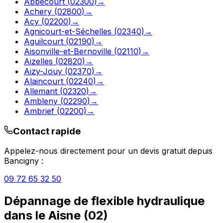
Abbécourt
(
02300
)
→
Achery
(
02800
)
→
Acy
(
02200
)
→
Agnicourt-et-Séchelles
(
02340
)
→
Aguilcourt
(
02190
)
→
Aisonville-et-Bernoville
(
02110
)
→
Aizelles
(
02820
)
→
Aizy-Jouy
(
02370
)
→
Alaincourt
(
02240
)
→
Allemant
(
02320
)
→
Ambleny
(
02290
)
→
Ambrief
(
02200
)
→
Contact rapide
Appelez-nous directement pour un devis gratuit depuis
Bancigny
:
09 72 65 32 50
Dépannage de flexible hydraulique
dans le
Aisne
(
02
)