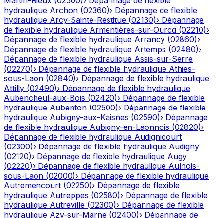
Martin-Rieux
(
02500
)
›
Dépannage de flexible
hydraulique
Archon
(
02360
)
›
Dépannage de flexible
hydraulique
Arcy-Sainte-Restitue
(
02130
)
›
Dépannage
de flexible hydraulique
Armentières-sur-Ourcq
(
02210
)
›
Dépannage de flexible hydraulique
Arrancy
(
02860
)
›
Dépannage de flexible hydraulique
Artemps
(
02480
)
›
Dépannage de flexible hydraulique
Assis-sur-Serre
(
02270
)
›
Dépannage de flexible hydraulique
Athies-
sous-Laon
(
02840
)
›
Dépannage de flexible hydraulique
Attilly
(
02490
)
›
Dépannage de flexible hydraulique
Aubencheul-aux-Bois
(
02420
)
›
Dépannage de flexible
hydraulique
Aubenton
(
02500
)
›
Dépannage de flexible
hydraulique
Aubigny-aux-Kaisnes
(
02590
)
›
Dépannage
de flexible hydraulique
Aubigny-en-Laonnois
(
02820
)
›
Dépannage de flexible hydraulique
Audignicourt
(
02300
)
›
Dépannage de flexible hydraulique
Audigny
(
02120
)
›
Dépannage de flexible hydraulique
Augy
(
02220
)
›
Dépannage de flexible hydraulique
Aulnois-
sous-Laon
(
02000
)
›
Dépannage de flexible hydraulique
Autremencourt
(
02250
)
›
Dépannage de flexible
hydraulique
Autreppes
(
02580
)
›
Dépannage de flexible
hydraulique
Autreville
(
02300
)
›
Dépannage de flexible
hydraulique
Azy-sur-Marne
(
02400
)
›
Dépannage de