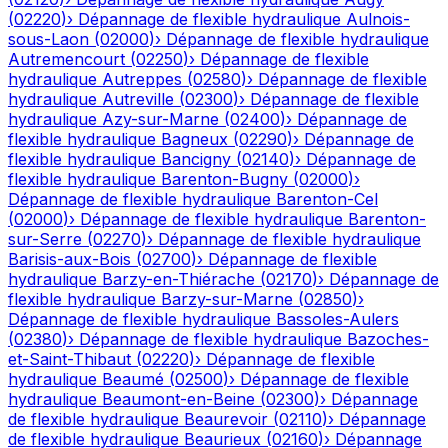
(
02220
)
›
Dépannage de flexible hydraulique
Aulnois-
sous-Laon
(
02000
)
›
Dépannage de flexible hydraulique
Autremencourt
(
02250
)
›
Dépannage de flexible
hydraulique
Autreppes
(
02580
)
›
Dépannage de flexible
hydraulique
Autreville
(
02300
)
›
Dépannage de flexible
hydraulique
Azy-sur-Marne
(
02400
)
›
Dépannage de
flexible hydraulique
Bagneux
(
02290
)
›
Dépannage de
flexible hydraulique
Bancigny
(
02140
)
›
Dépannage de
flexible hydraulique
Barenton-Bugny
(
02000
)
›
Dépannage de flexible hydraulique
Barenton-Cel
(
02000
)
›
Dépannage de flexible hydraulique
Barenton-
sur-Serre
(
02270
)
›
Dépannage de flexible hydraulique
Barisis-aux-Bois
(
02700
)
›
Dépannage de flexible
hydraulique
Barzy-en-Thiérache
(
02170
)
›
Dépannage de
flexible hydraulique
Barzy-sur-Marne
(
02850
)
›
Dépannage de flexible hydraulique
Bassoles-Aulers
(
02380
)
›
Dépannage de flexible hydraulique
Bazoches-
et-Saint-Thibaut
(
02220
)
›
Dépannage de flexible
hydraulique
Beaumé
(
02500
)
›
Dépannage de flexible
hydraulique
Beaumont-en-Beine
(
02300
)
›
Dépannage
de flexible hydraulique
Beaurevoir
(
02110
)
›
Dépannage
de flexible hydraulique
Beaurieux
(
02160
)
›
Dépannage