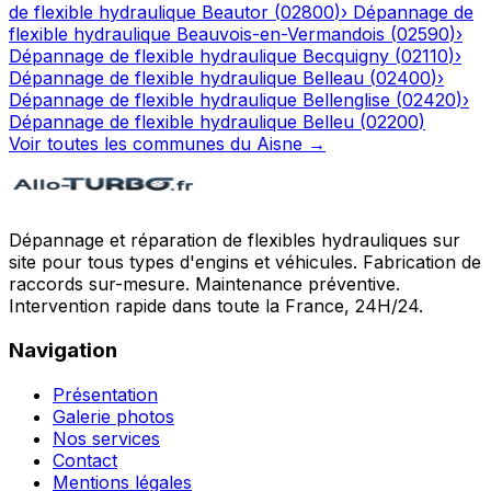
de flexible hydraulique
Beautor
(
02800
)
›
Dépannage de
flexible hydraulique
Beauvois-en-Vermandois
(
02590
)
›
Dépannage de flexible hydraulique
Becquigny
(
02110
)
›
Dépannage de flexible hydraulique
Belleau
(
02400
)
›
Dépannage de flexible hydraulique
Bellenglise
(
02420
)
›
Dépannage de flexible hydraulique
Belleu
(
02200
)
Voir toutes les communes du
Aisne
→
Dépannage et réparation de flexibles hydrauliques sur
site pour tous types d'engins et véhicules. Fabrication de
raccords sur-mesure. Maintenance préventive.
Intervention rapide dans toute la France, 24H/24.
Navigation
Présentation
Galerie photos
Nos services
Contact
Mentions légales