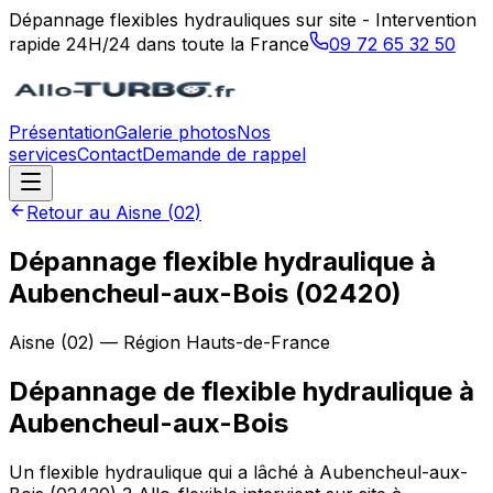
Dépannage flexibles hydrauliques sur site - Intervention
rapide 24H/24 dans toute la France
09 72 65 32 50
Présentation
Galerie photos
Nos
services
Contact
Demande de rappel
Retour au
Aisne
(
02
)
Dépannage flexible hydraulique à
Aubencheul-aux-Bois (02420)
Aisne
(
02
) — Région
Hauts-de-France
Dépannage de flexible hydraulique
à
Aubencheul-aux-Bois
Un flexible hydraulique qui a lâché à Aubencheul-aux-