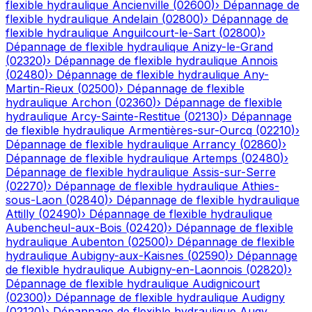
flexible hydraulique
Ancienville
(
02600
)
›
Dépannage de
flexible hydraulique
Andelain
(
02800
)
›
Dépannage de
flexible hydraulique
Anguilcourt-le-Sart
(
02800
)
›
Dépannage de flexible hydraulique
Anizy-le-Grand
(
02320
)
›
Dépannage de flexible hydraulique
Annois
(
02480
)
›
Dépannage de flexible hydraulique
Any-
Martin-Rieux
(
02500
)
›
Dépannage de flexible
hydraulique
Archon
(
02360
)
›
Dépannage de flexible
hydraulique
Arcy-Sainte-Restitue
(
02130
)
›
Dépannage
de flexible hydraulique
Armentières-sur-Ourcq
(
02210
)
›
Dépannage de flexible hydraulique
Arrancy
(
02860
)
›
Dépannage de flexible hydraulique
Artemps
(
02480
)
›
Dépannage de flexible hydraulique
Assis-sur-Serre
(
02270
)
›
Dépannage de flexible hydraulique
Athies-
sous-Laon
(
02840
)
›
Dépannage de flexible hydraulique
Attilly
(
02490
)
›
Dépannage de flexible hydraulique
Aubencheul-aux-Bois
(
02420
)
›
Dépannage de flexible
hydraulique
Aubenton
(
02500
)
›
Dépannage de flexible
hydraulique
Aubigny-aux-Kaisnes
(
02590
)
›
Dépannage
de flexible hydraulique
Aubigny-en-Laonnois
(
02820
)
›
Dépannage de flexible hydraulique
Audignicourt
(
02300
)
›
Dépannage de flexible hydraulique
Audigny
(
02120
)
›
Dépannage de flexible hydraulique
Augy