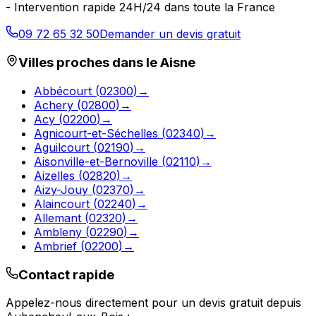
- Intervention rapide 24H/24 dans toute la France
09 72 65 32 50
Demander un devis gratuit
Villes proches dans le
Aisne
Abbécourt
(
02300
)
→
Achery
(
02800
)
→
Acy
(
02200
)
→
Agnicourt-et-Séchelles
(
02340
)
→
Aguilcourt
(
02190
)
→
Aisonville-et-Bernoville
(
02110
)
→
Aizelles
(
02820
)
→
Aizy-Jouy
(
02370
)
→
Alaincourt
(
02240
)
→
Allemant
(
02320
)
→
Ambleny
(
02290
)
→
Ambrief
(
02200
)
→
Contact rapide
Appelez-nous directement pour un devis gratuit depuis