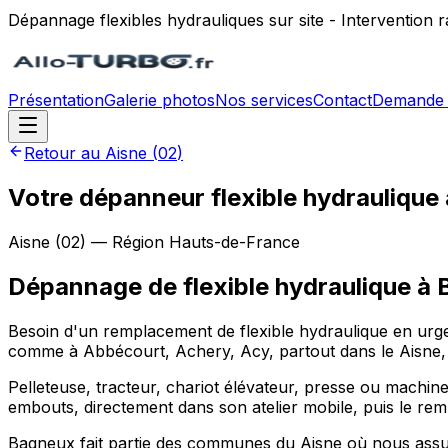
Dépannage flexibles hydrauliques sur site - Intervention
Présentation
Galerie photos
Nos services
Contact
Demande 
Retour au
Aisne
(
02
)
Votre dépanneur flexible hydraulique
Aisne
(
02
) — Région
Hauts-de-France
Dépannage de flexible hydraulique
à
Besoin d'un remplacement de flexible hydraulique en urge
comme à Abbécourt, Achery, Acy, partout dans le Aisne, p
Pelleteuse, tracteur, chariot élévateur, presse ou machine
embouts, directement dans son atelier mobile, puis le rem
Bagneux fait partie des communes du Aisne où nous assur