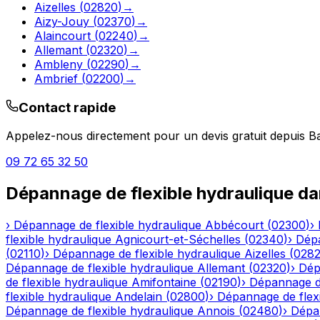
Aizelles
(
02820
)
→
Aizy-Jouy
(
02370
)
→
Alaincourt
(
02240
)
→
Allemant
(
02320
)
→
Ambleny
(
02290
)
→
Ambrief
(
02200
)
→
Contact rapide
Appelez-nous directement pour un devis gratuit depuis
B
09 72 65 32 50
Dépannage de flexible hydraulique
da
›
Dépannage de flexible hydraulique
Abbécourt
(
02300
)
›
flexible hydraulique
Agnicourt-et-Séchelles
(
02340
)
›
Dépa
(
02110
)
›
Dépannage de flexible hydraulique
Aizelles
(
028
Dépannage de flexible hydraulique
Allemant
(
02320
)
›
Dép
de flexible hydraulique
Amifontaine
(
02190
)
›
Dépannage de
flexible hydraulique
Andelain
(
02800
)
›
Dépannage de flexi
Dépannage de flexible hydraulique
Annois
(
02480
)
›
Dépan