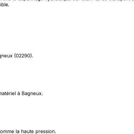
ible.
agneux (02290).
 matériel à Bagneux.
omme la haute pression.