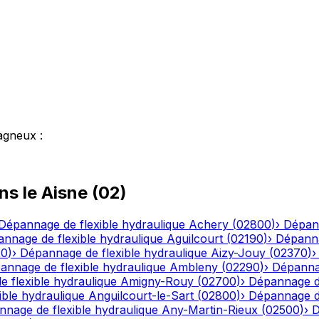
agneux
:
ns le
Aisne
(
02
)
Dépannage de flexible hydraulique
Achery
(
02800
)
›
Dépann
nnage de flexible hydraulique
Aguilcourt
(
02190
)
›
Dépanna
20
)
›
Dépannage de flexible hydraulique
Aizy-Jouy
(
02370
)
annage de flexible hydraulique
Ambleny
(
02290
)
›
Dépannag
 flexible hydraulique
Amigny-Rouy
(
02700
)
›
Dépannage de
ble hydraulique
Anguilcourt-le-Sart
(
02800
)
›
Dépannage de
nage de flexible hydraulique
Any-Martin-Rieux
(
02500
)
›
D