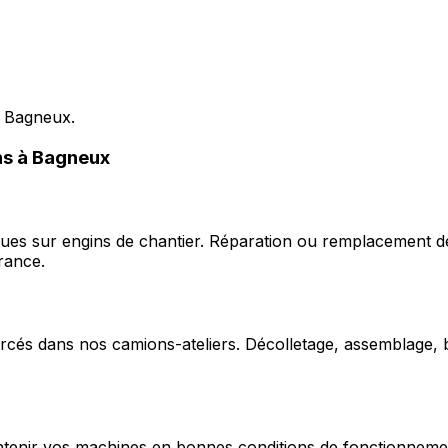
s Bagneux.
ons à Bagneux
ques sur engins de chantier. Réparation ou remplacement d
rance.
cés dans nos camions-ateliers. Décolletage, assemblage, b
enir vos machines en bonnes conditions de fonctionnement e