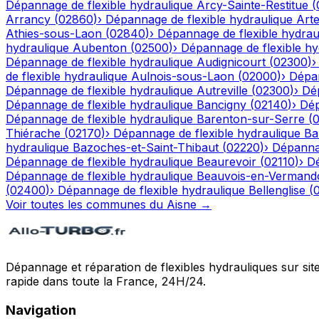
Dépannage de flexible hydraulique
Arcy-Sainte-Restitue
(
Arrancy
(
02860
)
›
Dépannage de flexible hydraulique
Art
Athies-sous-Laon
(
02840
)
›
Dépannage de flexible hydrau
hydraulique
Aubenton
(
02500
)
›
Dépannage de flexible hy
Dépannage de flexible hydraulique
Audignicourt
(
02300
)
de flexible hydraulique
Aulnois-sous-Laon
(
02000
)
›
Dépan
Dépannage de flexible hydraulique
Autreville
(
02300
)
›
Dép
Dépannage de flexible hydraulique
Bancigny
(
02140
)
›
Dép
Dépannage de flexible hydraulique
Barenton-sur-Serre
(
Thiérache
(
02170
)
›
Dépannage de flexible hydraulique
Ba
hydraulique
Bazoches-et-Saint-Thibaut
(
02220
)
›
Dépannag
Dépannage de flexible hydraulique
Beaurevoir
(
02110
)
›
Dé
Dépannage de flexible hydraulique
Beauvois-en-Vermand
(
02400
)
›
Dépannage de flexible hydraulique
Bellenglise
(
Voir toutes les communes du
Aisne
→
Dépannage et réparation de flexibles hydrauliques sur sit
rapide dans toute la France, 24H/24.
Navigation