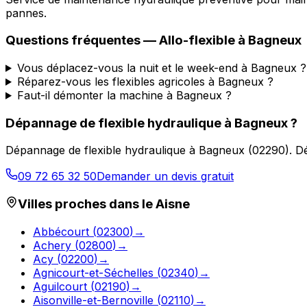
pannes.
Questions fréquentes —
Allo-flexible
à
Bagneux
Vous déplacez-vous la nuit et le week-end à Bagneux ?
Réparez-vous les flexibles agricoles à Bagneux ?
Faut-il démonter la machine à Bagneux ?
Dépannage de flexible hydraulique
à
Bagneux
?
Dépannage de flexible hydraulique
à
Bagneux
(
02290
).
Dé
09 72 65 32 50
Demander un devis gratuit
Villes proches dans le
Aisne
Abbécourt
(
02300
)
→
Achery
(
02800
)
→
Acy
(
02200
)
→
Agnicourt-et-Séchelles
(
02340
)
→
Aguilcourt
(
02190
)
→
Aisonville-et-Bernoville
(
02110
)
→