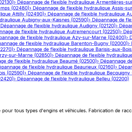
02130
)
›
Dépannage de flexible hydraulique
Armentières-su
emps
(
02480
)
›
Dépannage de flexible hydraulique
Assis-su
lique
Attilly
(
02490
)
›
Dépannage de flexible hydraulique
Au
draulique
Aubigny-aux-Kaisnes
(
02590
)
›
Dépannage de flex
›
Dépannage de flexible hydraulique
Audigny
(
02120
)
›
Dépan
nage de flexible hydraulique
Autremencourt
(
02250
)
›
Dép
annage de flexible hydraulique
Azy-sur-Marne
(
02400
)
›
D
annage de flexible hydraulique
Barenton-Bugny
(
02000
)
›
02270
)
›
Dépannage de flexible hydraulique
Barisis-aux-Bois
rzy-sur-Marne
(
02850
)
›
Dépannage de flexible hydrauliqu
e de flexible hydraulique
Beaumé
(
02500
)
›
Dépannage de 
pannage de flexible hydraulique
Beaurieux
(
02160
)
›
Dépan
ois
(
02590
)
›
Dépannage de flexible hydraulique
Becquigny
02420
)
›
Dépannage de flexible hydraulique
Belleu
(
02200
)
e pour tous types d'engins et véhicules. Fabrication de ra