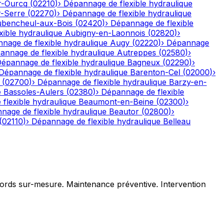
r-Ourcq
(
02210
)
›
Dépannage de flexible hydraulique
r-Serre
(
02270
)
›
Dépannage de flexible hydraulique
bencheul-aux-Bois
(
02420
)
›
Dépannage de flexible
ible hydraulique
Aubigny-en-Laonnois
(
02820
)
›
nage de flexible hydraulique
Augy
(
02220
)
›
Dépannage
annage de flexible hydraulique
Autreppes
(
02580
)
›
épannage de flexible hydraulique
Bagneux
(
02290
)
›
Dépannage de flexible hydraulique
Barenton-Cel
(
02000
)
›
(
02700
)
›
Dépannage de flexible hydraulique
Barzy-en-
e
Bassoles-Aulers
(
02380
)
›
Dépannage de flexible
flexible hydraulique
Beaumont-en-Beine
(
02300
)
›
nage de flexible hydraulique
Beautor
(
02800
)
›
(
02110
)
›
Dépannage de flexible hydraulique
Belleau
ccords sur-mesure. Maintenance préventive. Intervention