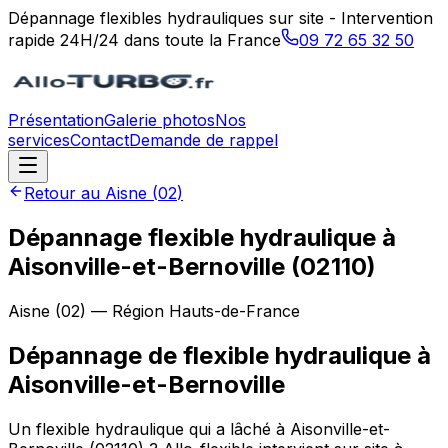
Dépannage flexibles hydrauliques sur site - Intervention
rapide 24H/24 dans toute la France
09 72 65 32 50
Présentation
Galerie photos
Nos
services
Contact
Demande de rappel
Retour au
Aisne
(
02
)
Dépannage flexible hydraulique à
Aisonville-et-Bernoville (02110)
Aisne
(
02
) — Région
Hauts-de-France
Dépannage de flexible hydraulique
à
Aisonville-et-Bernoville
Un flexible hydraulique qui a lâché à Aisonville-et-