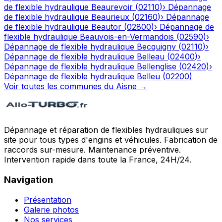
de flexible hydraulique
Beaurevoir
(
02110
)
›
Dépannage
de flexible hydraulique
Beaurieux
(
02160
)
›
Dépannage
de flexible hydraulique
Beautor
(
02800
)
›
Dépannage de
flexible hydraulique
Beauvois-en-Vermandois
(
02590
)
›
Dépannage de flexible hydraulique
Becquigny
(
02110
)
›
Dépannage de flexible hydraulique
Belleau
(
02400
)
›
Dépannage de flexible hydraulique
Bellenglise
(
02420
)
›
Dépannage de flexible hydraulique
Belleu
(
02200
)
Voir toutes les communes du
Aisne
→
Dépannage et réparation de flexibles hydrauliques sur
site pour tous types d'engins et véhicules. Fabrication de
raccords sur-mesure. Maintenance préventive.
Intervention rapide dans toute la France, 24H/24.
Navigation
Présentation
Galerie photos
Nos services