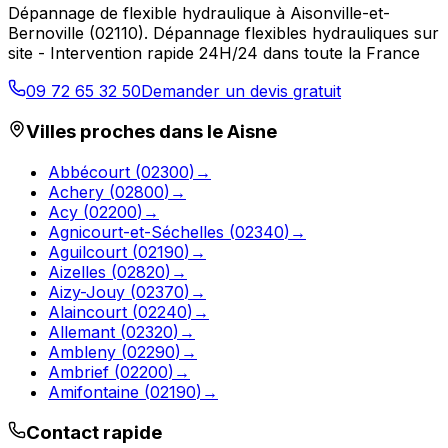
Dépannage de flexible hydraulique
à
Aisonville-et-
Bernoville
(
02110
).
Dépannage flexibles hydrauliques sur
site - Intervention rapide 24H/24 dans toute la France
09 72 65 32 50
Demander un devis gratuit
Villes proches dans le
Aisne
Abbécourt
(
02300
)
→
Achery
(
02800
)
→
Acy
(
02200
)
→
Agnicourt-et-Séchelles
(
02340
)
→
Aguilcourt
(
02190
)
→
Aizelles
(
02820
)
→
Aizy-Jouy
(
02370
)
→
Alaincourt
(
02240
)
→
Allemant
(
02320
)
→
Ambleny
(
02290
)
→
Ambrief
(
02200
)
→
Amifontaine
(
02190
)
→
Contact rapide