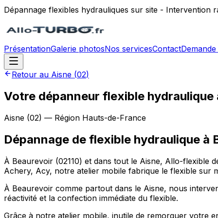
Dépannage flexibles hydrauliques sur site - Intervention
Présentation
Galerie photos
Nos services
Contact
Demande 
Retour au
Aisne
(
02
)
Votre dépanneur flexible hydraulique 
Aisne
(
02
) — Région
Hauts-de-France
Dépannage de flexible hydraulique
à
À Beaurevoir (02110) et dans tout le Aisne, Allo-flexible 
Achery, Acy, notre atelier mobile fabrique le flexible sur 
À Beaurevoir comme partout dans le Aisne, nous intervenons
réactivité et la confection immédiate du flexible.
Grâce à notre atelier mobile, inutile de remorquer votre e