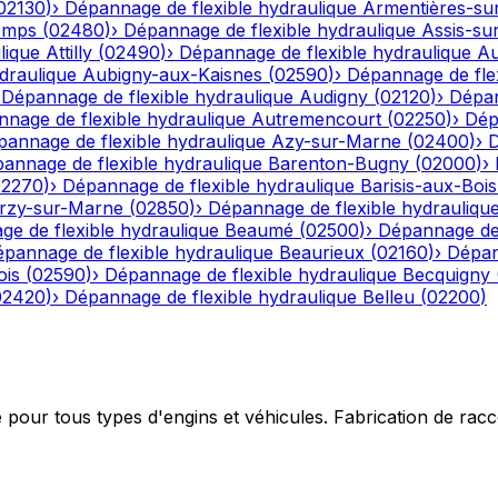
02130
)
›
Dépannage de flexible hydraulique
Armentières-su
emps
(
02480
)
›
Dépannage de flexible hydraulique
Assis-su
lique
Attilly
(
02490
)
›
Dépannage de flexible hydraulique
Au
draulique
Aubigny-aux-Kaisnes
(
02590
)
›
Dépannage de flex
›
Dépannage de flexible hydraulique
Audigny
(
02120
)
›
Dépan
nage de flexible hydraulique
Autremencourt
(
02250
)
›
Dép
annage de flexible hydraulique
Azy-sur-Marne
(
02400
)
›
D
annage de flexible hydraulique
Barenton-Bugny
(
02000
)
›
02270
)
›
Dépannage de flexible hydraulique
Barisis-aux-Bois
rzy-sur-Marne
(
02850
)
›
Dépannage de flexible hydrauliqu
e de flexible hydraulique
Beaumé
(
02500
)
›
Dépannage de 
pannage de flexible hydraulique
Beaurieux
(
02160
)
›
Dépan
ois
(
02590
)
›
Dépannage de flexible hydraulique
Becquigny
02420
)
›
Dépannage de flexible hydraulique
Belleu
(
02200
)
e pour tous types d'engins et véhicules. Fabrication de ra