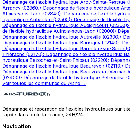
Dépannage de flexible hydraulique
Arcy-Sainte-Restitue
(
Arrancy
(
02860
)
›
Dépannage de flexible hydraulique
Art
Athies-sous-Laon
(
02840
)
›
Dépannage de flexible hydrau
hydraulique
Aubenton
(
02500
)
›
Dépannage de flexible hy
Dépannage de flexible hydraulique
Audignicourt
(
02300
)
de flexible hydraulique
Aulnois-sous-Laon
(
02000
)
›
Dépan
Dépannage de flexible hydraulique
Autreville
(
02300
)
›
Dép
Dépannage de flexible hydraulique
Bancigny
(
02140
)
›
Dép
Dépannage de flexible hydraulique
Barenton-sur-Serre
(
Thiérache
(
02170
)
›
Dépannage de flexible hydraulique
Ba
hydraulique
Bazoches-et-Saint-Thibaut
(
02220
)
›
Dépannag
Dépannage de flexible hydraulique
Beaurevoir
(
02110
)
›
Dé
Dépannage de flexible hydraulique
Beauvois-en-Vermand
(
02400
)
›
Dépannage de flexible hydraulique
Bellenglise
(
Voir toutes les communes du
Aisne
→
Dépannage et réparation de flexibles hydrauliques sur sit
rapide dans toute la France, 24H/24.
Navigation