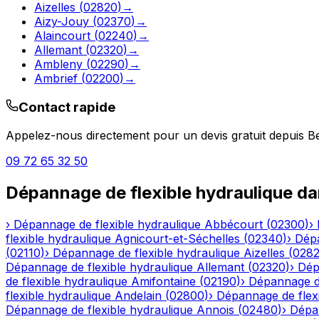
Aizelles
(
02820
)
→
Aizy-Jouy
(
02370
)
→
Alaincourt
(
02240
)
→
Allemant
(
02320
)
→
Ambleny
(
02290
)
→
Ambrief
(
02200
)
→
Contact rapide
Appelez-nous directement pour un devis gratuit depuis
B
09 72 65 32 50
Dépannage de flexible hydraulique
da
›
Dépannage de flexible hydraulique
Abbécourt
(
02300
)
›
flexible hydraulique
Agnicourt-et-Séchelles
(
02340
)
›
Dépa
(
02110
)
›
Dépannage de flexible hydraulique
Aizelles
(
028
Dépannage de flexible hydraulique
Allemant
(
02320
)
›
Dép
de flexible hydraulique
Amifontaine
(
02190
)
›
Dépannage de
flexible hydraulique
Andelain
(
02800
)
›
Dépannage de flexi
Dépannage de flexible hydraulique
Annois
(
02480
)
›
Dépan