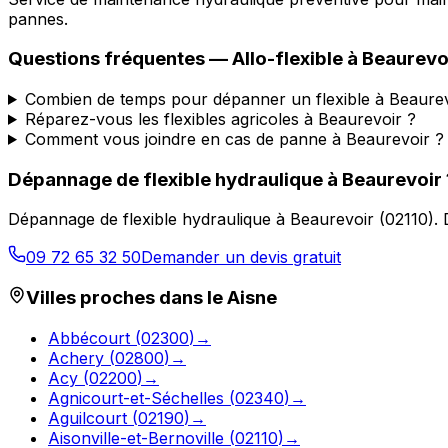
pannes.
Questions fréquentes —
Allo-flexible
à
Beaurevo
Combien de temps pour dépanner un flexible à Beaurev
Réparez-vous les flexibles agricoles à Beaurevoir ?
Comment vous joindre en cas de panne à Beaurevoir ?
Dépannage de flexible hydraulique
à
Beaurevoir
Dépannage de flexible hydraulique
à
Beaurevoir
(
02110
).
09 72 65 32 50
Demander un devis gratuit
Villes proches dans le
Aisne
Abbécourt
(
02300
)
→
Achery
(
02800
)
→
Acy
(
02200
)
→
Agnicourt-et-Séchelles
(
02340
)
→
Aguilcourt
(
02190
)
→
Aisonville-et-Bernoville
(
02110
)
→