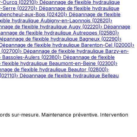
r-Ourcq
(
02210
)
›
Dépannage de flexible hydraulique
r-Serre
(
02270
)
›
Dépannage de flexible hydraulique
bencheul-aux-Bois
(
02420
)
›
Dépannage de flexible
ible hydraulique
Aubigny-en-Laonnois
(
02820
)
›
nage de flexible hydraulique
Augy
(
02220
)
›
Dépannage
annage de flexible hydraulique
Autreppes
(
02580
)
›
épannage de flexible hydraulique
Bagneux
(
02290
)
›
Dépannage de flexible hydraulique
Barenton-Cel
(
02000
)
›
(
02700
)
›
Dépannage de flexible hydraulique
Barzy-en-
e
Bassoles-Aulers
(
02380
)
›
Dépannage de flexible
flexible hydraulique
Beaumont-en-Beine
(
02300
)
›
nage de flexible hydraulique
Beautor
(
02800
)
›
(
02110
)
›
Dépannage de flexible hydraulique
Belleau
ccords sur-mesure. Maintenance préventive. Intervention