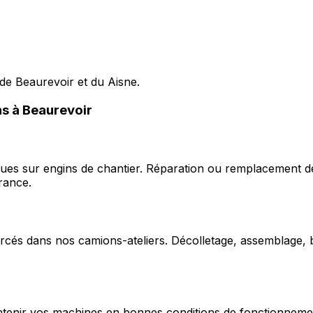
de Beaurevoir et du Aisne.
ns à Beaurevoir
ques sur engins de chantier. Réparation ou remplacement d
rance.
cés dans nos camions-ateliers. Décolletage, assemblage, b
enir vos machines en bonnes conditions de fonctionnement e