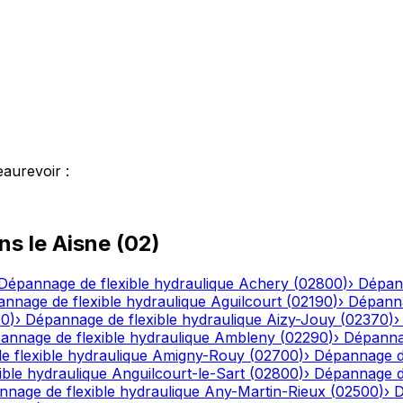
eaurevoir
:
ns le
Aisne
(
02
)
Dépannage de flexible hydraulique
Achery
(
02800
)
›
Dépann
nnage de flexible hydraulique
Aguilcourt
(
02190
)
›
Dépanna
20
)
›
Dépannage de flexible hydraulique
Aizy-Jouy
(
02370
)
annage de flexible hydraulique
Ambleny
(
02290
)
›
Dépannag
 flexible hydraulique
Amigny-Rouy
(
02700
)
›
Dépannage de
ble hydraulique
Anguilcourt-le-Sart
(
02800
)
›
Dépannage de
nage de flexible hydraulique
Any-Martin-Rieux
(
02500
)
›
D