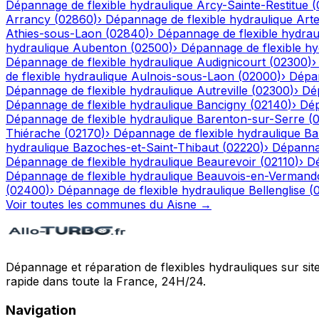
Dépannage de flexible hydraulique
Arcy-Sainte-Restitue
(
Arrancy
(
02860
)
›
Dépannage de flexible hydraulique
Art
Athies-sous-Laon
(
02840
)
›
Dépannage de flexible hydrau
hydraulique
Aubenton
(
02500
)
›
Dépannage de flexible hy
Dépannage de flexible hydraulique
Audignicourt
(
02300
)
de flexible hydraulique
Aulnois-sous-Laon
(
02000
)
›
Dépan
Dépannage de flexible hydraulique
Autreville
(
02300
)
›
Dép
Dépannage de flexible hydraulique
Bancigny
(
02140
)
›
Dép
Dépannage de flexible hydraulique
Barenton-sur-Serre
(
Thiérache
(
02170
)
›
Dépannage de flexible hydraulique
Ba
hydraulique
Bazoches-et-Saint-Thibaut
(
02220
)
›
Dépannag
Dépannage de flexible hydraulique
Beaurevoir
(
02110
)
›
Dé
Dépannage de flexible hydraulique
Beauvois-en-Vermand
(
02400
)
›
Dépannage de flexible hydraulique
Bellenglise
(
Voir toutes les communes du
Aisne
→
Dépannage et réparation de flexibles hydrauliques sur sit
rapide dans toute la France, 24H/24.
Navigation