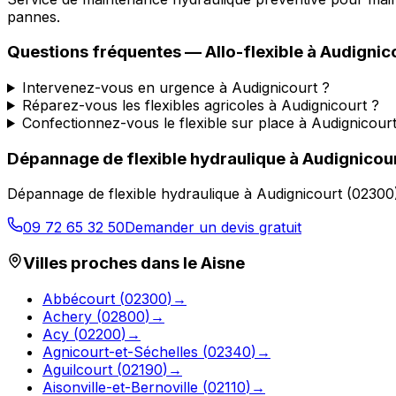
pannes.
Questions fréquentes —
Allo-flexible
à
Audignic
Intervenez-vous en urgence à Audignicourt ?
Réparez-vous les flexibles agricoles à Audignicourt ?
Confectionnez-vous le flexible sur place à Audignicourt
Dépannage de flexible hydraulique
à
Audignicou
Dépannage de flexible hydraulique
à
Audignicourt
(
02300
09 72 65 32 50
Demander un devis gratuit
Villes proches dans le
Aisne
Abbécourt
(
02300
)
→
Achery
(
02800
)
→
Acy
(
02200
)
→
Agnicourt-et-Séchelles
(
02340
)
→
Aguilcourt
(
02190
)
→
Aisonville-et-Bernoville
(
02110
)
→