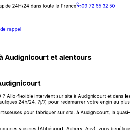
 rapide 24H/24 dans toute la France
09 72 65 32 50
de rappel
à Audignicourt et alentours
Audignicourt
) ? Allo-flexible intervient sur site à Audignicourt et dans
uliques 24h/24, 7j/7, pour redémarrer votre engin au plus 
isseuses pour fabriquer sur site, à Audignicourt, la quasi-t
ommunes voisines (Abbécourt, Achery, Acy), vous bénéficiez