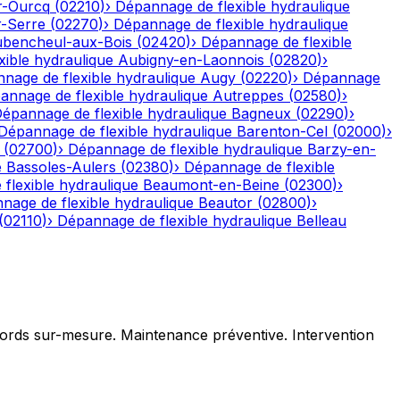
r-Ourcq
(
02210
)
›
Dépannage de flexible hydraulique
r-Serre
(
02270
)
›
Dépannage de flexible hydraulique
bencheul-aux-Bois
(
02420
)
›
Dépannage de flexible
ible hydraulique
Aubigny-en-Laonnois
(
02820
)
›
nage de flexible hydraulique
Augy
(
02220
)
›
Dépannage
annage de flexible hydraulique
Autreppes
(
02580
)
›
épannage de flexible hydraulique
Bagneux
(
02290
)
›
Dépannage de flexible hydraulique
Barenton-Cel
(
02000
)
›
(
02700
)
›
Dépannage de flexible hydraulique
Barzy-en-
e
Bassoles-Aulers
(
02380
)
›
Dépannage de flexible
flexible hydraulique
Beaumont-en-Beine
(
02300
)
›
nage de flexible hydraulique
Beautor
(
02800
)
›
(
02110
)
›
Dépannage de flexible hydraulique
Belleau
ccords sur-mesure. Maintenance préventive. Intervention