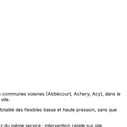
 les communes voisines (Abbécourt, Achery, Acy), dans le
vite.
otalité des flexibles basse et haute pression, sans que
 du même service : intervention rapide sur site,