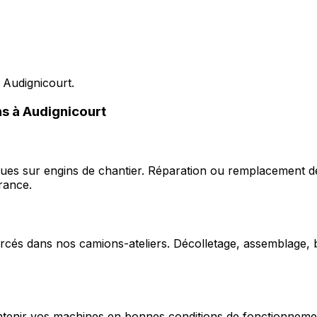
 Audignicourt.
ns à Audignicourt
ques sur engins de chantier. Réparation ou remplacement d
rance.
cés dans nos camions-ateliers. Décolletage, assemblage, b
enir vos machines en bonnes conditions de fonctionnement e