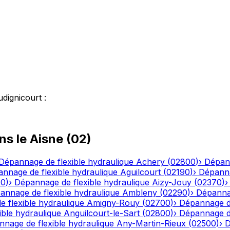
udignicourt
:
ns le
Aisne
(
02
)
Dépannage de flexible hydraulique
Achery
(
02800
)
›
Dépann
nnage de flexible hydraulique
Aguilcourt
(
02190
)
›
Dépanna
20
)
›
Dépannage de flexible hydraulique
Aizy-Jouy
(
02370
)
annage de flexible hydraulique
Ambleny
(
02290
)
›
Dépannag
 flexible hydraulique
Amigny-Rouy
(
02700
)
›
Dépannage de
ble hydraulique
Anguilcourt-le-Sart
(
02800
)
›
Dépannage de
nage de flexible hydraulique
Any-Martin-Rieux
(
02500
)
›
D