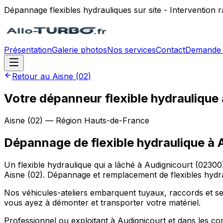
Dépannage flexibles hydrauliques sur site - Intervention
Présentation
Galerie photos
Nos services
Contact
Demande 
Retour au
Aisne
(
02
)
Votre dépanneur flexible hydraulique 
Aisne
(
02
) — Région
Hauts-de-France
Dépannage de flexible hydraulique
à
Un flexible hydraulique qui a lâché à Audignicourt (02300
Aisne (02). Dépannage et remplacement de flexibles hydra
Nos véhicules-ateliers embarquent tuyaux, raccords et sert
vous ayez à démonter et transporter votre matériel.
Professionnel ou exploitant à Audignicourt et dans les c