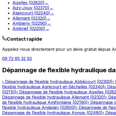
Aizelles
(
02820
)
→
Aizy-Jouy
(
02370
)
→
Alaincourt
(
02240
)
→
Allemant
(
02320
)
→
Ambleny
(
02290
)
→
Ambrief
(
02200
)
→
Contact rapide
Appelez-nous directement pour un devis gratuit depuis
A
09 72 65 32 50
Dépannage de flexible hydraulique
da
›
Dépannage de flexible hydraulique
Abbécourt
(
02300
)
›
flexible hydraulique
Agnicourt-et-Séchelles
(
02340
)
›
Dépa
(
02110
)
›
Dépannage de flexible hydraulique
Aizelles
(
028
Dépannage de flexible hydraulique
Allemant
(
02320
)
›
Dép
de flexible hydraulique
Amifontaine
(
02190
)
›
Dépannage de
flexible hydraulique
Andelain
(
02800
)
›
Dépannage de flexi
Dépannage de flexible hydraulique
Annois
(
02480
)
›
Dépan