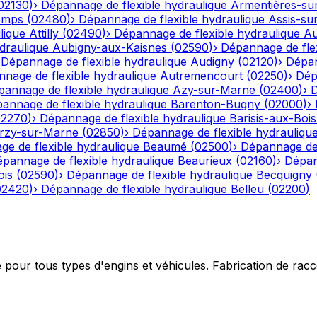
02130
)
›
Dépannage de flexible hydraulique
Armentières-su
emps
(
02480
)
›
Dépannage de flexible hydraulique
Assis-su
lique
Attilly
(
02490
)
›
Dépannage de flexible hydraulique
Au
draulique
Aubigny-aux-Kaisnes
(
02590
)
›
Dépannage de flex
›
Dépannage de flexible hydraulique
Audigny
(
02120
)
›
Dépan
nage de flexible hydraulique
Autremencourt
(
02250
)
›
Dép
annage de flexible hydraulique
Azy-sur-Marne
(
02400
)
›
D
annage de flexible hydraulique
Barenton-Bugny
(
02000
)
›
02270
)
›
Dépannage de flexible hydraulique
Barisis-aux-Bois
rzy-sur-Marne
(
02850
)
›
Dépannage de flexible hydrauliqu
e de flexible hydraulique
Beaumé
(
02500
)
›
Dépannage de 
pannage de flexible hydraulique
Beaurieux
(
02160
)
›
Dépan
ois
(
02590
)
›
Dépannage de flexible hydraulique
Becquigny
02420
)
›
Dépannage de flexible hydraulique
Belleu
(
02200
)
e pour tous types d'engins et véhicules. Fabrication de ra