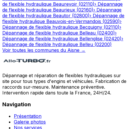
de flexible hydraulique
Beaurevoir
(
02110
)
›
Dépannage
de flexible hydraulique
Beaurieux
(
02160
)
›
Dépannage
de flexible hydraulique
Beautor
(
02800
)
›
Dépannage de
flexible hydraulique
Beauvois-en-Vermandois
(
02590
)
›
Dépannage de flexible hydraulique
Becquigny
(
02110
)
›
Dépannage de flexible hydraulique
Belleau
(
02400
)
›
Dépannage de flexible hydraulique
Bellenglise
(
02420
)
›
Dépannage de flexible hydraulique
Belleu
(
02200
)
Voir toutes les communes du
Aisne
→
Dépannage et réparation de flexibles hydrauliques sur
site pour tous types d'engins et véhicules. Fabrication de
raccords sur-mesure. Maintenance préventive.
Intervention rapide dans toute la France, 24H/24.
Navigation
Présentation
Galerie photos
Nos services