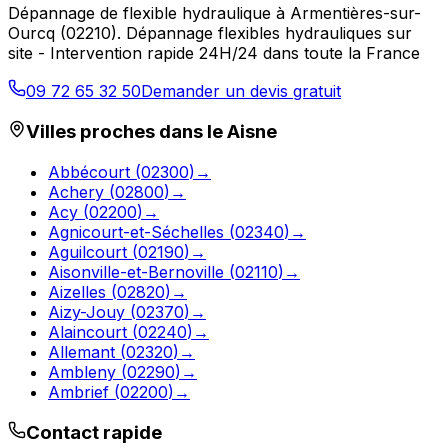
Dépannage de flexible hydraulique
à
Armentières-sur-
Ourcq
(
02210
).
Dépannage flexibles hydrauliques sur
site - Intervention rapide 24H/24 dans toute la France
09 72 65 32 50
Demander un devis gratuit
Villes proches dans le
Aisne
Abbécourt
(
02300
)
→
Achery
(
02800
)
→
Acy
(
02200
)
→
Agnicourt-et-Séchelles
(
02340
)
→
Aguilcourt
(
02190
)
→
Aisonville-et-Bernoville
(
02110
)
→
Aizelles
(
02820
)
→
Aizy-Jouy
(
02370
)
→
Alaincourt
(
02240
)
→
Allemant
(
02320
)
→
Ambleny
(
02290
)
→
Ambrief
(
02200
)
→
Contact rapide