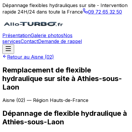
Dépannage flexibles hydrauliques sur site - Intervention
rapide 24H/24 dans toute la France
09 72 65 32 50
Présentation
Galerie photos
Nos
services
Contact
Demande de rappel
Retour au
Aisne
(
02
)
Remplacement de flexible
hydraulique sur site à Athies-sous-
Laon
Aisne
(
02
) — Région
Hauts-de-France
Dépannage de flexible hydraulique
à
Athies-sous-Laon