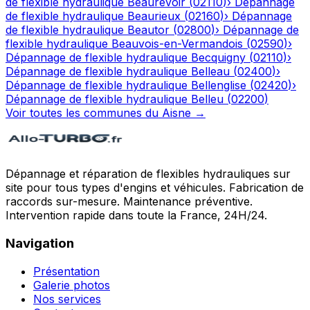
de flexible hydraulique
Beaurevoir
(
02110
)
›
Dépannage
de flexible hydraulique
Beaurieux
(
02160
)
›
Dépannage
de flexible hydraulique
Beautor
(
02800
)
›
Dépannage de
flexible hydraulique
Beauvois-en-Vermandois
(
02590
)
›
Dépannage de flexible hydraulique
Becquigny
(
02110
)
›
Dépannage de flexible hydraulique
Belleau
(
02400
)
›
Dépannage de flexible hydraulique
Bellenglise
(
02420
)
›
Dépannage de flexible hydraulique
Belleu
(
02200
)
Voir toutes les communes du
Aisne
→
Dépannage et réparation de flexibles hydrauliques sur
site pour tous types d'engins et véhicules. Fabrication de
raccords sur-mesure. Maintenance préventive.
Intervention rapide dans toute la France, 24H/24.
Navigation
Présentation
Galerie photos
Nos services