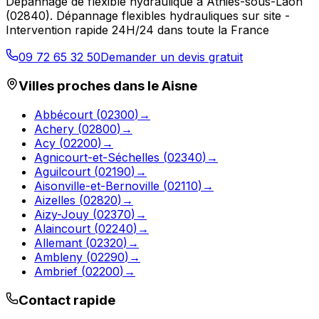
Dépannage de flexible hydraulique
à
Athies-sous-Laon
(
02840
).
Dépannage flexibles hydrauliques sur site -
Intervention rapide 24H/24 dans toute la France
09 72 65 32 50
Demander un devis gratuit
Villes proches dans le
Aisne
Abbécourt
(
02300
)
→
Achery
(
02800
)
→
Acy
(
02200
)
→
Agnicourt-et-Séchelles
(
02340
)
→
Aguilcourt
(
02190
)
→
Aisonville-et-Bernoville
(
02110
)
→
Aizelles
(
02820
)
→
Aizy-Jouy
(
02370
)
→
Alaincourt
(
02240
)
→
Allemant
(
02320
)
→
Ambleny
(
02290
)
→
Ambrief
(
02200
)
→
Contact rapide