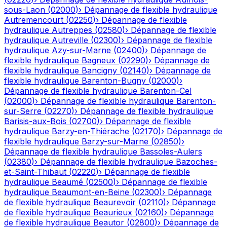
sous-Laon
(
02000
)
›
Dépannage de flexible hydraulique
Autremencourt
(
02250
)
›
Dépannage de flexible
hydraulique
Autreppes
(
02580
)
›
Dépannage de flexible
hydraulique
Autreville
(
02300
)
›
Dépannage de flexible
hydraulique
Azy-sur-Marne
(
02400
)
›
Dépannage de
flexible hydraulique
Bagneux
(
02290
)
›
Dépannage de
flexible hydraulique
Bancigny
(
02140
)
›
Dépannage de
flexible hydraulique
Barenton-Bugny
(
02000
)
›
Dépannage de flexible hydraulique
Barenton-Cel
(
02000
)
›
Dépannage de flexible hydraulique
Barenton-
sur-Serre
(
02270
)
›
Dépannage de flexible hydraulique
Barisis-aux-Bois
(
02700
)
›
Dépannage de flexible
hydraulique
Barzy-en-Thiérache
(
02170
)
›
Dépannage de
flexible hydraulique
Barzy-sur-Marne
(
02850
)
›
Dépannage de flexible hydraulique
Bassoles-Aulers
(
02380
)
›
Dépannage de flexible hydraulique
Bazoches-
et-Saint-Thibaut
(
02220
)
›
Dépannage de flexible
hydraulique
Beaumé
(
02500
)
›
Dépannage de flexible
hydraulique
Beaumont-en-Beine
(
02300
)
›
Dépannage
de flexible hydraulique
Beaurevoir
(
02110
)
›
Dépannage
de flexible hydraulique
Beaurieux
(
02160
)
›
Dépannage
de flexible hydraulique
Beautor
(
02800
)
›
Dépannage de