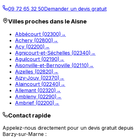
09 72 65 32 50
Demander un devis gratuit
Villes proches dans le
Aisne
Abbécourt
(
02300
)
→
Achery
(
02800
)
→
Acy
(
02200
)
→
Agnicourt-et-Séchelles
(
02340
)
→
Aguilcourt
(
02190
)
→
Aisonville-et-Bernoville
(
02110
)
→
Aizelles
(
02820
)
→
Aizy-Jouy
(
02370
)
→
Alaincourt
(
02240
)
→
Allemant
(
02320
)
→
Ambleny
(
02290
)
→
Ambrief
(
02200
)
→
Contact rapide
Appelez-nous directement pour un devis gratuit depuis
Barzy-sur-Marne
: