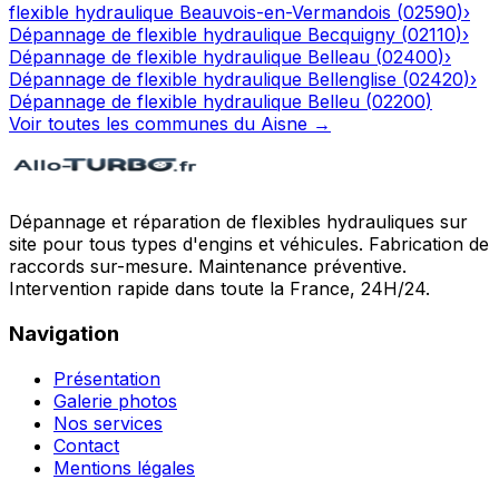
flexible hydraulique
Beauvois-en-Vermandois
(
02590
)
›
Dépannage de flexible hydraulique
Becquigny
(
02110
)
›
Dépannage de flexible hydraulique
Belleau
(
02400
)
›
Dépannage de flexible hydraulique
Bellenglise
(
02420
)
›
Dépannage de flexible hydraulique
Belleu
(
02200
)
Voir toutes les communes du
Aisne
→
Dépannage et réparation de flexibles hydrauliques sur
site pour tous types d'engins et véhicules. Fabrication de
raccords sur-mesure. Maintenance préventive.
Intervention rapide dans toute la France, 24H/24.
Navigation
Présentation
Galerie photos
Nos services
Contact
Mentions légales