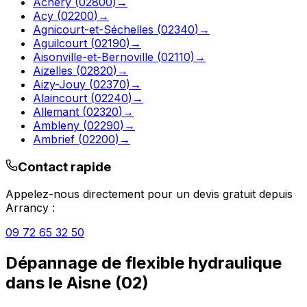
Achery
(
02800
)
→
Acy
(
02200
)
→
Agnicourt-et-Séchelles
(
02340
)
→
Aguilcourt
(
02190
)
→
Aisonville-et-Bernoville
(
02110
)
→
Aizelles
(
02820
)
→
Aizy-Jouy
(
02370
)
→
Alaincourt
(
02240
)
→
Allemant
(
02320
)
→
Ambleny
(
02290
)
→
Ambrief
(
02200
)
→
Contact rapide
Appelez-nous directement pour un devis gratuit depuis
Arrancy
:
09 72 65 32 50
Dépannage de flexible hydraulique
dans le
Aisne
(
02
)