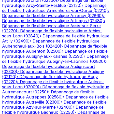
hydraulique
Archon
(
02360
)
›
Dépannage de flexible
hydraulique
Arcy-Sainte-Restitue
(
02130
)
›
Dépannage
de flexible hydraulique
Armentières-sur-Ourcq
(
02210
)
›
Dépannage de flexible hydraulique
Arrancy
(
02860
)
›
Dépannage de flexible hydraulique
Artemps
(
02480
)
›
Dépannage de flexible hydraulique
Assis-sur-Serre
(
02270
)
›
Dépannage de flexible hydraulique
Athies-
sous-Laon
(
02840
)
›
Dépannage de flexible hydraulique
Attilly
(
02490
)
›
Dépannage de flexible hydraulique
Aubencheul-aux-Bois
(
02420
)
›
Dépannage de flexible
hydraulique
Aubenton
(
02500
)
›
Dépannage de flexible
hydraulique
Aubigny-aux-Kaisnes
(
02590
)
›
Dépannage
de flexible hydraulique
Aubigny-en-Laonnois
(
02820
)
›
Dépannage de flexible hydraulique
Audignicourt
(
02300
)
›
Dépannage de flexible hydraulique
Audigny
(
02120
)
›
Dépannage de flexible hydraulique
Augy
(
02220
)
›
Dépannage de flexible hydraulique
Aulnois-
sous-Laon
(
02000
)
›
Dépannage de flexible hydraulique
Autremencourt
(
02250
)
›
Dépannage de flexible
hydraulique
Autreppes
(
02580
)
›
Dépannage de flexible
hydraulique
Autreville
(
02300
)
›
Dépannage de flexible
hydraulique
Azy-sur-Marne
(
02400
)
›
Dépannage de
flexible hydraulique
Bagneux
(
02290
)
›
Dépannage de