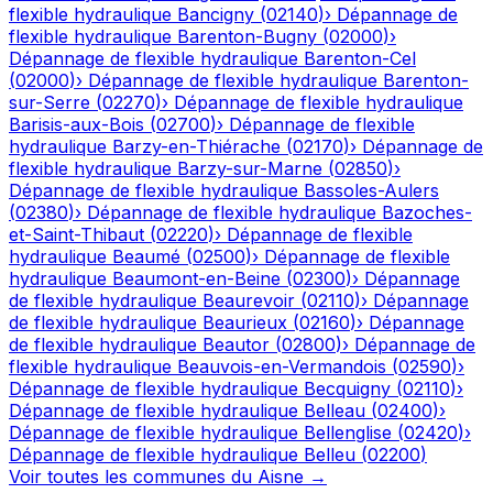
flexible hydraulique
Bancigny
(
02140
)
›
Dépannage de
flexible hydraulique
Barenton-Bugny
(
02000
)
›
Dépannage de flexible hydraulique
Barenton-Cel
(
02000
)
›
Dépannage de flexible hydraulique
Barenton-
sur-Serre
(
02270
)
›
Dépannage de flexible hydraulique
Barisis-aux-Bois
(
02700
)
›
Dépannage de flexible
hydraulique
Barzy-en-Thiérache
(
02170
)
›
Dépannage de
flexible hydraulique
Barzy-sur-Marne
(
02850
)
›
Dépannage de flexible hydraulique
Bassoles-Aulers
(
02380
)
›
Dépannage de flexible hydraulique
Bazoches-
et-Saint-Thibaut
(
02220
)
›
Dépannage de flexible
hydraulique
Beaumé
(
02500
)
›
Dépannage de flexible
hydraulique
Beaumont-en-Beine
(
02300
)
›
Dépannage
de flexible hydraulique
Beaurevoir
(
02110
)
›
Dépannage
de flexible hydraulique
Beaurieux
(
02160
)
›
Dépannage
de flexible hydraulique
Beautor
(
02800
)
›
Dépannage de
flexible hydraulique
Beauvois-en-Vermandois
(
02590
)
›
Dépannage de flexible hydraulique
Becquigny
(
02110
)
›
Dépannage de flexible hydraulique
Belleau
(
02400
)
›
Dépannage de flexible hydraulique
Bellenglise
(
02420
)
›
Dépannage de flexible hydraulique
Belleu
(
02200
)
Voir toutes les communes du
Aisne
→