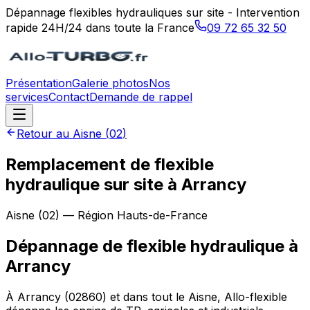
Dépannage flexibles hydrauliques sur site - Intervention
rapide 24H/24 dans toute la France
09 72 65 32 50
Présentation
Galerie photos
Nos
services
Contact
Demande de rappel
Retour au
Aisne
(
02
)
Remplacement de flexible
hydraulique sur site à Arrancy
Aisne
(
02
) — Région
Hauts-de-France
Dépannage de flexible hydraulique
à
Arrancy
À Arrancy (02860) et dans tout le Aisne, Allo-flexible