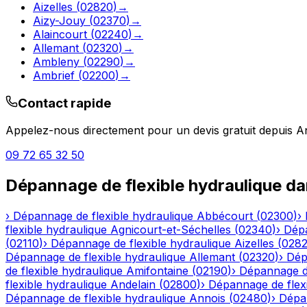
Aizelles
(
02820
)
→
Aizy-Jouy
(
02370
)
→
Alaincourt
(
02240
)
→
Allemant
(
02320
)
→
Ambleny
(
02290
)
→
Ambrief
(
02200
)
→
Contact rapide
Appelez-nous directement pour un devis gratuit depuis
A
09 72 65 32 50
Dépannage de flexible hydraulique
da
›
Dépannage de flexible hydraulique
Abbécourt
(
02300
)
›
flexible hydraulique
Agnicourt-et-Séchelles
(
02340
)
›
Dépa
(
02110
)
›
Dépannage de flexible hydraulique
Aizelles
(
028
Dépannage de flexible hydraulique
Allemant
(
02320
)
›
Dép
de flexible hydraulique
Amifontaine
(
02190
)
›
Dépannage de
flexible hydraulique
Andelain
(
02800
)
›
Dépannage de flexi
Dépannage de flexible hydraulique
Annois
(
02480
)
›
Dépan