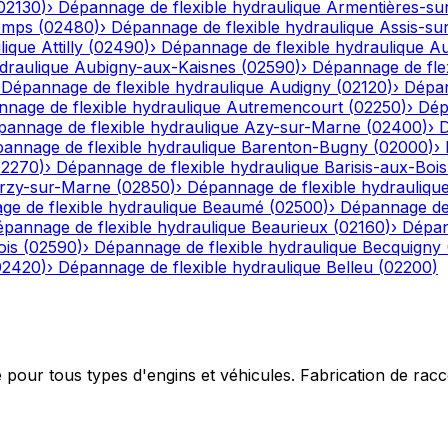
02130
)
›
Dépannage de flexible hydraulique
Armentières-su
emps
(
02480
)
›
Dépannage de flexible hydraulique
Assis-su
lique
Attilly
(
02490
)
›
Dépannage de flexible hydraulique
Au
draulique
Aubigny-aux-Kaisnes
(
02590
)
›
Dépannage de flex
›
Dépannage de flexible hydraulique
Audigny
(
02120
)
›
Dépan
nage de flexible hydraulique
Autremencourt
(
02250
)
›
Dép
annage de flexible hydraulique
Azy-sur-Marne
(
02400
)
›
D
annage de flexible hydraulique
Barenton-Bugny
(
02000
)
›
02270
)
›
Dépannage de flexible hydraulique
Barisis-aux-Bois
rzy-sur-Marne
(
02850
)
›
Dépannage de flexible hydrauliqu
e de flexible hydraulique
Beaumé
(
02500
)
›
Dépannage de 
pannage de flexible hydraulique
Beaurieux
(
02160
)
›
Dépan
ois
(
02590
)
›
Dépannage de flexible hydraulique
Becquigny
02420
)
›
Dépannage de flexible hydraulique
Belleu
(
02200
)
e pour tous types d'engins et véhicules. Fabrication de ra