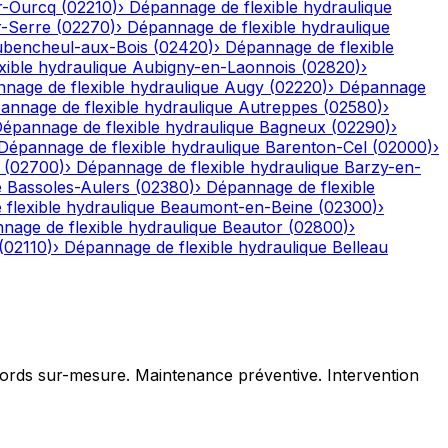
r-Ourcq
(
02210
)
›
Dépannage de flexible hydraulique
r-Serre
(
02270
)
›
Dépannage de flexible hydraulique
bencheul-aux-Bois
(
02420
)
›
Dépannage de flexible
ible hydraulique
Aubigny-en-Laonnois
(
02820
)
›
nage de flexible hydraulique
Augy
(
02220
)
›
Dépannage
annage de flexible hydraulique
Autreppes
(
02580
)
›
épannage de flexible hydraulique
Bagneux
(
02290
)
›
Dépannage de flexible hydraulique
Barenton-Cel
(
02000
)
›
(
02700
)
›
Dépannage de flexible hydraulique
Barzy-en-
e
Bassoles-Aulers
(
02380
)
›
Dépannage de flexible
flexible hydraulique
Beaumont-en-Beine
(
02300
)
›
nage de flexible hydraulique
Beautor
(
02800
)
›
(
02110
)
›
Dépannage de flexible hydraulique
Belleau
ccords sur-mesure. Maintenance préventive. Intervention