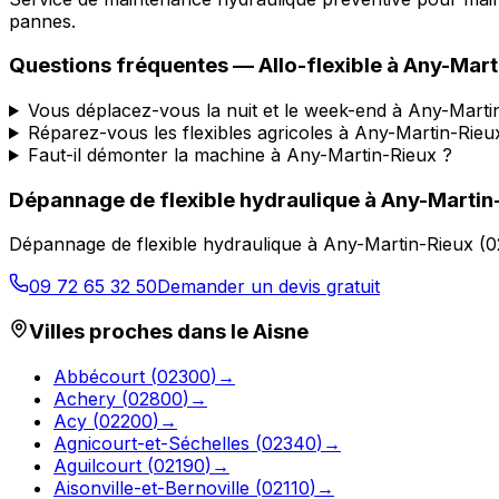
pannes.
Questions fréquentes —
Allo-flexible
à
Any-Mart
Vous déplacez-vous la nuit et le week-end à Any-Marti
Réparez-vous les flexibles agricoles à Any-Martin-Rieu
Faut-il démonter la machine à Any-Martin-Rieux ?
Dépannage de flexible hydraulique
à
Any-Martin
Dépannage de flexible hydraulique
à
Any-Martin-Rieux
(
0
09 72 65 32 50
Demander un devis gratuit
Villes proches dans le
Aisne
Abbécourt
(
02300
)
→
Achery
(
02800
)
→
Acy
(
02200
)
→
Agnicourt-et-Séchelles
(
02340
)
→
Aguilcourt
(
02190
)
→
Aisonville-et-Bernoville
(
02110
)
→