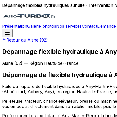
Dépannage flexibles hydrauliques sur site - Intervention
Présentation
Galerie photos
Nos services
Contact
Demande 
Retour au
Aisne
(
02
)
Dépannage flexible hydraulique à An
Aisne
(
02
) — Région
Hauts-de-France
Dépannage de flexible hydraulique
à
Fuite ou rupture de flexible hydraulique à Any-Martin-Rieu
(Abbécourt, Achery, Acy), en région Hauts-de-France, ave
Pelleteuse, tracteur, chariot élévateur, presse ou machine
vos embouts, directement dans son atelier mobile, puis le
Professionnel ou exploitant à Any-Martin-Rieux et dans l