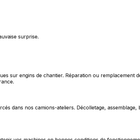
auvaise surprise.
ques sur engins de chantier. Réparation ou remplacement d
rance.
cés dans nos camions-ateliers. Décolletage, assemblage, b
enir vos machines en bonnes conditions de fonctionnement e