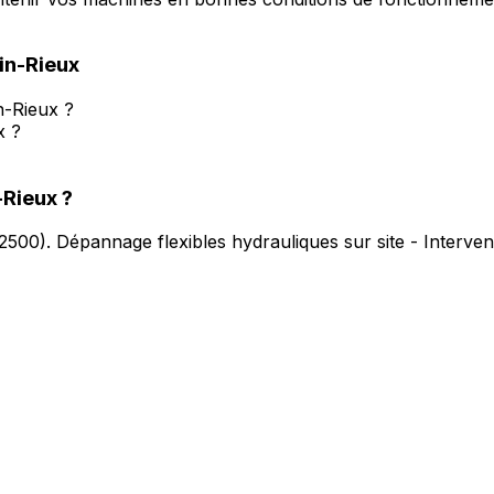
in-Rieux
n-Rieux ?
x ?
-Rieux
?
2500
).
Dépannage flexibles hydrauliques sur site - Interve