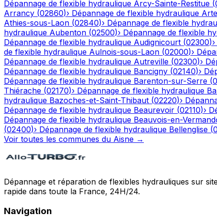
Dépannage de flexible hydraulique
Arcy-Sainte-Restitue
(
Arrancy
(
02860
)
›
Dépannage de flexible hydraulique
Art
Athies-sous-Laon
(
02840
)
›
Dépannage de flexible hydrau
hydraulique
Aubenton
(
02500
)
›
Dépannage de flexible hy
Dépannage de flexible hydraulique
Audignicourt
(
02300
)
de flexible hydraulique
Aulnois-sous-Laon
(
02000
)
›
Dépan
Dépannage de flexible hydraulique
Autreville
(
02300
)
›
Dép
Dépannage de flexible hydraulique
Bancigny
(
02140
)
›
Dép
Dépannage de flexible hydraulique
Barenton-sur-Serre
(
Thiérache
(
02170
)
›
Dépannage de flexible hydraulique
Ba
hydraulique
Bazoches-et-Saint-Thibaut
(
02220
)
›
Dépannag
Dépannage de flexible hydraulique
Beaurevoir
(
02110
)
›
Dé
Dépannage de flexible hydraulique
Beauvois-en-Vermand
(
02400
)
›
Dépannage de flexible hydraulique
Bellenglise
(
Voir toutes les communes du
Aisne
→
Dépannage et réparation de flexibles hydrauliques sur sit
rapide dans toute la France, 24H/24.
Navigation