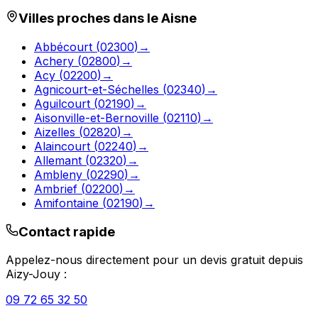
Villes proches dans le
Aisne
Abbécourt
(
02300
)
→
Achery
(
02800
)
→
Acy
(
02200
)
→
Agnicourt-et-Séchelles
(
02340
)
→
Aguilcourt
(
02190
)
→
Aisonville-et-Bernoville
(
02110
)
→
Aizelles
(
02820
)
→
Alaincourt
(
02240
)
→
Allemant
(
02320
)
→
Ambleny
(
02290
)
→
Ambrief
(
02200
)
→
Amifontaine
(
02190
)
→
Contact rapide
Appelez-nous directement pour un devis gratuit depuis
Aizy-Jouy
:
09 72 65 32 50