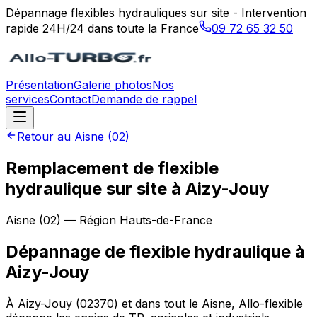
Dépannage flexibles hydrauliques sur site - Intervention
rapide 24H/24 dans toute la France
09 72 65 32 50
Présentation
Galerie photos
Nos
services
Contact
Demande de rappel
Retour au
Aisne
(
02
)
Remplacement de flexible
hydraulique sur site à Aizy-Jouy
Aisne
(
02
) — Région
Hauts-de-France
Dépannage de flexible hydraulique
à
Aizy-Jouy
À Aizy-Jouy (02370) et dans tout le Aisne, Allo-flexible