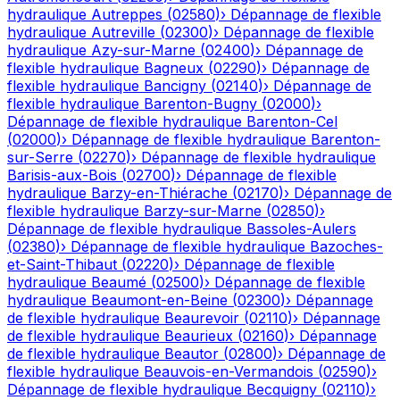
hydraulique
Autreppes
(
02580
)
›
Dépannage de flexible
hydraulique
Autreville
(
02300
)
›
Dépannage de flexible
hydraulique
Azy-sur-Marne
(
02400
)
›
Dépannage de
flexible hydraulique
Bagneux
(
02290
)
›
Dépannage de
flexible hydraulique
Bancigny
(
02140
)
›
Dépannage de
flexible hydraulique
Barenton-Bugny
(
02000
)
›
Dépannage de flexible hydraulique
Barenton-Cel
(
02000
)
›
Dépannage de flexible hydraulique
Barenton-
sur-Serre
(
02270
)
›
Dépannage de flexible hydraulique
Barisis-aux-Bois
(
02700
)
›
Dépannage de flexible
hydraulique
Barzy-en-Thiérache
(
02170
)
›
Dépannage de
flexible hydraulique
Barzy-sur-Marne
(
02850
)
›
Dépannage de flexible hydraulique
Bassoles-Aulers
(
02380
)
›
Dépannage de flexible hydraulique
Bazoches-
et-Saint-Thibaut
(
02220
)
›
Dépannage de flexible
hydraulique
Beaumé
(
02500
)
›
Dépannage de flexible
hydraulique
Beaumont-en-Beine
(
02300
)
›
Dépannage
de flexible hydraulique
Beaurevoir
(
02110
)
›
Dépannage
de flexible hydraulique
Beaurieux
(
02160
)
›
Dépannage
de flexible hydraulique
Beautor
(
02800
)
›
Dépannage de
flexible hydraulique
Beauvois-en-Vermandois
(
02590
)
›
Dépannage de flexible hydraulique
Becquigny
(
02110
)
›