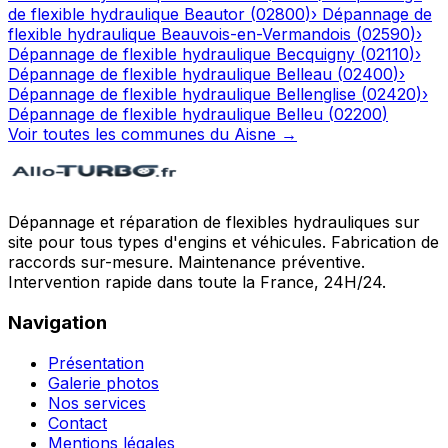
de flexible hydraulique
Beautor
(
02800
)
›
Dépannage de
flexible hydraulique
Beauvois-en-Vermandois
(
02590
)
›
Dépannage de flexible hydraulique
Becquigny
(
02110
)
›
Dépannage de flexible hydraulique
Belleau
(
02400
)
›
Dépannage de flexible hydraulique
Bellenglise
(
02420
)
›
Dépannage de flexible hydraulique
Belleu
(
02200
)
Voir toutes les communes du
Aisne
→
Dépannage et réparation de flexibles hydrauliques sur
site pour tous types d'engins et véhicules. Fabrication de
raccords sur-mesure. Maintenance préventive.
Intervention rapide dans toute la France, 24H/24.
Navigation
Présentation
Galerie photos
Nos services
Contact
Mentions légales