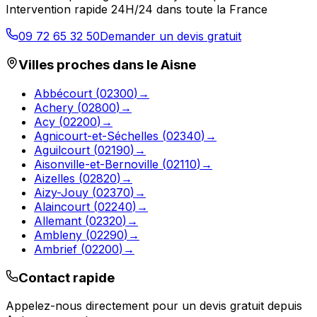
Intervention rapide 24H/24 dans toute la France
09 72 65 32 50
Demander un devis gratuit
Villes proches dans le
Aisne
Abbécourt
(
02300
)
→
Achery
(
02800
)
→
Acy
(
02200
)
→
Agnicourt-et-Séchelles
(
02340
)
→
Aguilcourt
(
02190
)
→
Aisonville-et-Bernoville
(
02110
)
→
Aizelles
(
02820
)
→
Aizy-Jouy
(
02370
)
→
Alaincourt
(
02240
)
→
Allemant
(
02320
)
→
Ambleny
(
02290
)
→
Ambrief
(
02200
)
→
Contact rapide
Appelez-nous directement pour un devis gratuit depuis