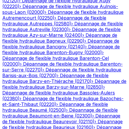
(
02120
)
›
Dépannage de flexible hydraulique
Augy
(
02220
)
›
Dépannage de flexible hydraulique
Aulnois-
sous-Laon
(
02000
)
›
Dépannage de flexible hydraulique
Autremencourt
(
02250
)
›
Dépannage de flexible
hydraulique
Autreppes
(
02580
)
›
Dépannage de flexible
hydraulique
Autreville
(
02300
)
›
Dépannage de flexible
hydraulique
Azy-sur-Marne
(
02400
)
›
Dépannage de
flexible hydraulique
Bagneux
(
02290
)
›
Dépannage de
flexible hydraulique
Bancigny
(
02140
)
›
Dépannage de
flexible hydraulique
Barenton-Bugny
(
02000
)
›
Dépannage de flexible hydraulique
Barenton-Cel
(
02000
)
›
Dépannage de flexible hydraulique
Barenton-
sur-Serre
(
02270
)
›
Dépannage de flexible hydraulique
Barisis-aux-Bois
(
02700
)
›
Dépannage de flexible
hydraulique
Barzy-en-Thiérache
(
02170
)
›
Dépannage de
flexible hydraulique
Barzy-sur-Marne
(
02850
)
›
Dépannage de flexible hydraulique
Bassoles-Aulers
(
02380
)
›
Dépannage de flexible hydraulique
Bazoches-
et-Saint-Thibaut
(
02220
)
›
Dépannage de flexible
hydraulique
Beaumé
(
02500
)
›
Dépannage de flexible
hydraulique
Beaumont-en-Beine
(
02300
)
›
Dépannage
de flexible hydraulique
Beaurevoir
(
02110
)
›
Dépannage
de flexible hydraulique
Beaurieux
(
02160
)
›
Dépannage