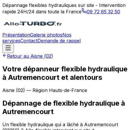
Dépannage flexibles hydrauliques sur site - Intervention
rapide 24H/24 dans toute la France
09 72 65 32 50
Présentation
Galerie photos
Nos
services
Contact
Demande de rappel
Retour au
Aisne
(
02
)
Votre dépanneur flexible hydraulique
à Autremencourt et alentours
Aisne
(
02
) — Région
Hauts-de-France
Dépannage de flexible hydraulique
à
Autremencourt
Un flexible hydraulique qui a lâché à Autremencourt