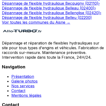
Dépannage de flexible hydraulique
Becquigny
(
02110
)
›
Dépannage de flexible hydraulique
Belleau
(
02400
)
›
Dépannage de flexible hydraulique
Bellenglise
(
02420
)
›
Dépannage de flexible hydraulique
Belleu
(
02200
)
Voir toutes les communes du
Aisne
→
Dépannage et réparation de flexibles hydrauliques sur
site pour tous types d'engins et véhicules. Fabrication de
raccords sur-mesure. Maintenance préventive.
Intervention rapide dans toute la France, 24H/24.
Navigation
Présentation
Galerie photos
Nos services
Contact
Mentions légales
Contact