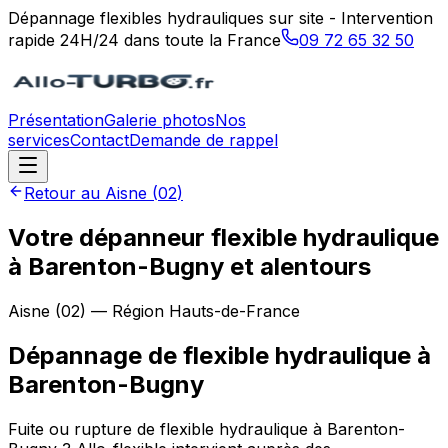
Dépannage flexibles hydrauliques sur site - Intervention
rapide 24H/24 dans toute la France
09 72 65 32 50
Présentation
Galerie photos
Nos
services
Contact
Demande de rappel
Retour au
Aisne
(
02
)
Votre dépanneur flexible hydraulique
à Barenton-Bugny et alentours
Aisne
(
02
) — Région
Hauts-de-France
Dépannage de flexible hydraulique
à
Barenton-Bugny
Fuite ou rupture de flexible hydraulique à Barenton-