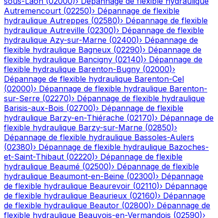
sous-Laon
(
02000
)
›
Dépannage de flexible hydraulique
Autremencourt
(
02250
)
›
Dépannage de flexible
hydraulique
Autreppes
(
02580
)
›
Dépannage de flexible
hydraulique
Autreville
(
02300
)
›
Dépannage de flexible
hydraulique
Azy-sur-Marne
(
02400
)
›
Dépannage de
flexible hydraulique
Bagneux
(
02290
)
›
Dépannage de
flexible hydraulique
Bancigny
(
02140
)
›
Dépannage de
flexible hydraulique
Barenton-Bugny
(
02000
)
›
Dépannage de flexible hydraulique
Barenton-Cel
(
02000
)
›
Dépannage de flexible hydraulique
Barenton-
sur-Serre
(
02270
)
›
Dépannage de flexible hydraulique
Barisis-aux-Bois
(
02700
)
›
Dépannage de flexible
hydraulique
Barzy-en-Thiérache
(
02170
)
›
Dépannage de
flexible hydraulique
Barzy-sur-Marne
(
02850
)
›
Dépannage de flexible hydraulique
Bassoles-Aulers
(
02380
)
›
Dépannage de flexible hydraulique
Bazoches-
et-Saint-Thibaut
(
02220
)
›
Dépannage de flexible
hydraulique
Beaumé
(
02500
)
›
Dépannage de flexible
hydraulique
Beaumont-en-Beine
(
02300
)
›
Dépannage
de flexible hydraulique
Beaurevoir
(
02110
)
›
Dépannage
de flexible hydraulique
Beaurieux
(
02160
)
›
Dépannage
de flexible hydraulique
Beautor
(
02800
)
›
Dépannage de
flexible hydraulique
Beauvois-en-Vermandois
(
02590
)
›