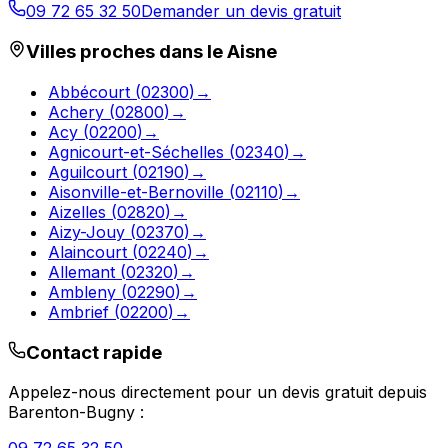
09 72 65 32 50
Demander un devis gratuit
Villes proches dans le
Aisne
Abbécourt
(
02300
)
→
Achery
(
02800
)
→
Acy
(
02200
)
→
Agnicourt-et-Séchelles
(
02340
)
→
Aguilcourt
(
02190
)
→
Aisonville-et-Bernoville
(
02110
)
→
Aizelles
(
02820
)
→
Aizy-Jouy
(
02370
)
→
Alaincourt
(
02240
)
→
Allemant
(
02320
)
→
Ambleny
(
02290
)
→
Ambrief
(
02200
)
→
Contact rapide
Appelez-nous directement pour un devis gratuit depuis
Barenton-Bugny
: