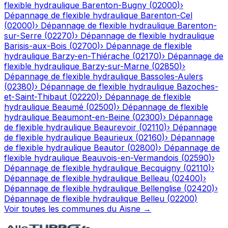
flexible hydraulique
Barenton-Bugny
(
02000
)
›
Dépannage de flexible hydraulique
Barenton-Cel
(
02000
)
›
Dépannage de flexible hydraulique
Barenton-
sur-Serre
(
02270
)
›
Dépannage de flexible hydraulique
Barisis-aux-Bois
(
02700
)
›
Dépannage de flexible
hydraulique
Barzy-en-Thiérache
(
02170
)
›
Dépannage de
flexible hydraulique
Barzy-sur-Marne
(
02850
)
›
Dépannage de flexible hydraulique
Bassoles-Aulers
(
02380
)
›
Dépannage de flexible hydraulique
Bazoches-
et-Saint-Thibaut
(
02220
)
›
Dépannage de flexible
hydraulique
Beaumé
(
02500
)
›
Dépannage de flexible
hydraulique
Beaumont-en-Beine
(
02300
)
›
Dépannage
de flexible hydraulique
Beaurevoir
(
02110
)
›
Dépannage
de flexible hydraulique
Beaurieux
(
02160
)
›
Dépannage
de flexible hydraulique
Beautor
(
02800
)
›
Dépannage de
flexible hydraulique
Beauvois-en-Vermandois
(
02590
)
›
Dépannage de flexible hydraulique
Becquigny
(
02110
)
›
Dépannage de flexible hydraulique
Belleau
(
02400
)
›
Dépannage de flexible hydraulique
Bellenglise
(
02420
)
›
Dépannage de flexible hydraulique
Belleu
(
02200
)
Voir toutes les communes du
Aisne
→