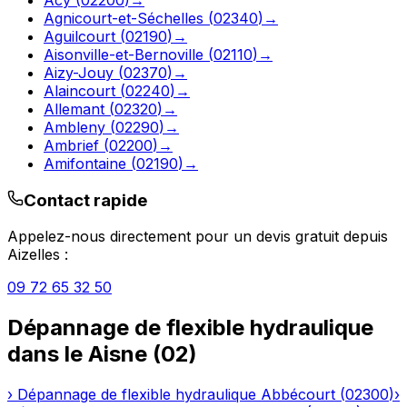
Agnicourt-et-Séchelles
(
02340
)
→
Aguilcourt
(
02190
)
→
Aisonville-et-Bernoville
(
02110
)
→
Aizy-Jouy
(
02370
)
→
Alaincourt
(
02240
)
→
Allemant
(
02320
)
→
Ambleny
(
02290
)
→
Ambrief
(
02200
)
→
Amifontaine
(
02190
)
→
Contact rapide
Appelez-nous directement pour un devis gratuit depuis
Aizelles
:
09 72 65 32 50
Dépannage de flexible hydraulique
dans le
Aisne
(
02
)
›
Dépannage de flexible hydraulique
Abbécourt
(
02300
)
›