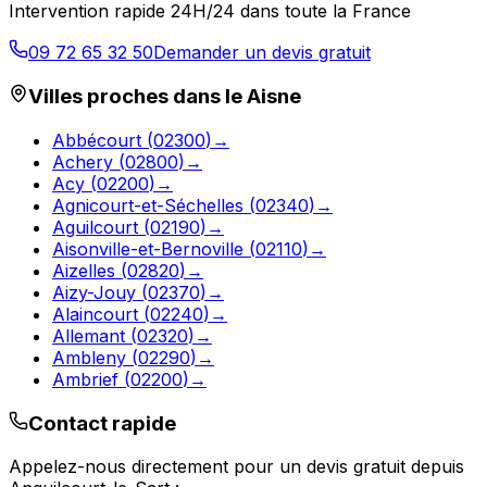
Intervention rapide 24H/24 dans toute la France
09 72 65 32 50
Demander un devis gratuit
Villes proches dans le
Aisne
Abbécourt
(
02300
)
→
Achery
(
02800
)
→
Acy
(
02200
)
→
Agnicourt-et-Séchelles
(
02340
)
→
Aguilcourt
(
02190
)
→
Aisonville-et-Bernoville
(
02110
)
→
Aizelles
(
02820
)
→
Aizy-Jouy
(
02370
)
→
Alaincourt
(
02240
)
→
Allemant
(
02320
)
→
Ambleny
(
02290
)
→
Ambrief
(
02200
)
→
Contact rapide
Appelez-nous directement pour un devis gratuit depuis