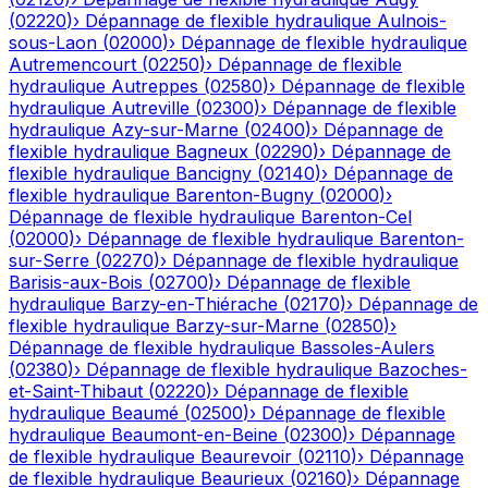
(
02220
)
›
Dépannage de flexible hydraulique
Aulnois-
sous-Laon
(
02000
)
›
Dépannage de flexible hydraulique
Autremencourt
(
02250
)
›
Dépannage de flexible
hydraulique
Autreppes
(
02580
)
›
Dépannage de flexible
hydraulique
Autreville
(
02300
)
›
Dépannage de flexible
hydraulique
Azy-sur-Marne
(
02400
)
›
Dépannage de
flexible hydraulique
Bagneux
(
02290
)
›
Dépannage de
flexible hydraulique
Bancigny
(
02140
)
›
Dépannage de
flexible hydraulique
Barenton-Bugny
(
02000
)
›
Dépannage de flexible hydraulique
Barenton-Cel
(
02000
)
›
Dépannage de flexible hydraulique
Barenton-
sur-Serre
(
02270
)
›
Dépannage de flexible hydraulique
Barisis-aux-Bois
(
02700
)
›
Dépannage de flexible
hydraulique
Barzy-en-Thiérache
(
02170
)
›
Dépannage de
flexible hydraulique
Barzy-sur-Marne
(
02850
)
›
Dépannage de flexible hydraulique
Bassoles-Aulers
(
02380
)
›
Dépannage de flexible hydraulique
Bazoches-
et-Saint-Thibaut
(
02220
)
›
Dépannage de flexible
hydraulique
Beaumé
(
02500
)
›
Dépannage de flexible
hydraulique
Beaumont-en-Beine
(
02300
)
›
Dépannage
de flexible hydraulique
Beaurevoir
(
02110
)
›
Dépannage
de flexible hydraulique
Beaurieux
(
02160
)
›
Dépannage