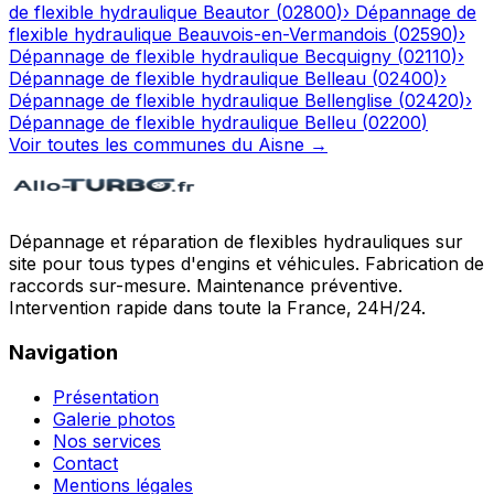
de flexible hydraulique
Beautor
(
02800
)
›
Dépannage de
flexible hydraulique
Beauvois-en-Vermandois
(
02590
)
›
Dépannage de flexible hydraulique
Becquigny
(
02110
)
›
Dépannage de flexible hydraulique
Belleau
(
02400
)
›
Dépannage de flexible hydraulique
Bellenglise
(
02420
)
›
Dépannage de flexible hydraulique
Belleu
(
02200
)
Voir toutes les communes du
Aisne
→
Dépannage et réparation de flexibles hydrauliques sur
site pour tous types d'engins et véhicules. Fabrication de
raccords sur-mesure. Maintenance préventive.
Intervention rapide dans toute la France, 24H/24.
Navigation
Présentation
Galerie photos
Nos services
Contact
Mentions légales