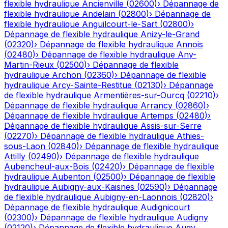
flexible hydraulique
Ancienville
(
02600
)
›
Dépannage de
flexible hydraulique
Andelain
(
02800
)
›
Dépannage de
flexible hydraulique
Anguilcourt-le-Sart
(
02800
)
›
Dépannage de flexible hydraulique
Anizy-le-Grand
(
02320
)
›
Dépannage de flexible hydraulique
Annois
(
02480
)
›
Dépannage de flexible hydraulique
Any-
Martin-Rieux
(
02500
)
›
Dépannage de flexible
hydraulique
Archon
(
02360
)
›
Dépannage de flexible
hydraulique
Arcy-Sainte-Restitue
(
02130
)
›
Dépannage
de flexible hydraulique
Armentières-sur-Ourcq
(
02210
)
›
Dépannage de flexible hydraulique
Arrancy
(
02860
)
›
Dépannage de flexible hydraulique
Artemps
(
02480
)
›
Dépannage de flexible hydraulique
Assis-sur-Serre
(
02270
)
›
Dépannage de flexible hydraulique
Athies-
sous-Laon
(
02840
)
›
Dépannage de flexible hydraulique
Attilly
(
02490
)
›
Dépannage de flexible hydraulique
Aubencheul-aux-Bois
(
02420
)
›
Dépannage de flexible
hydraulique
Aubenton
(
02500
)
›
Dépannage de flexible
hydraulique
Aubigny-aux-Kaisnes
(
02590
)
›
Dépannage
de flexible hydraulique
Aubigny-en-Laonnois
(
02820
)
›
Dépannage de flexible hydraulique
Audignicourt
(
02300
)
›
Dépannage de flexible hydraulique
Audigny
(
02120
)
›
Dépannage de flexible hydraulique
Augy