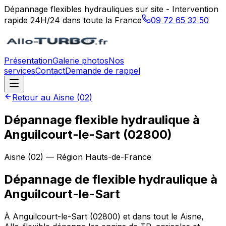
Dépannage flexibles hydrauliques sur site - Intervention
rapide 24H/24 dans toute la France
09 72 65 32 50
Présentation
Galerie photos
Nos
services
Contact
Demande de rappel
Retour au
Aisne
(
02
)
Dépannage flexible hydraulique à
Anguilcourt-le-Sart (02800)
Aisne
(
02
) — Région
Hauts-de-France
Dépannage de flexible hydraulique
à
Anguilcourt-le-Sart
À Anguilcourt-le-Sart (02800) et dans tout le Aisne,