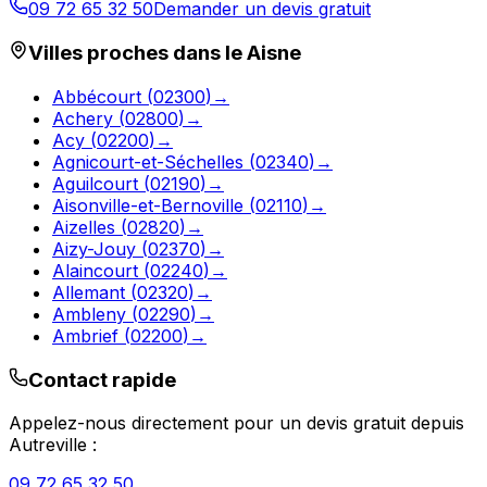
09 72 65 32 50
Demander un devis gratuit
Villes proches dans le
Aisne
Abbécourt
(
02300
)
→
Achery
(
02800
)
→
Acy
(
02200
)
→
Agnicourt-et-Séchelles
(
02340
)
→
Aguilcourt
(
02190
)
→
Aisonville-et-Bernoville
(
02110
)
→
Aizelles
(
02820
)
→
Aizy-Jouy
(
02370
)
→
Alaincourt
(
02240
)
→
Allemant
(
02320
)
→
Ambleny
(
02290
)
→
Ambrief
(
02200
)
→
Contact rapide
Appelez-nous directement pour un devis gratuit depuis
Autreville
:
09 72 65 32 50