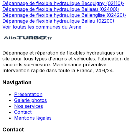
Dépannage de flexible hydraulique
Becquigny
(
02110
)
›
Dépannage de flexible hydraulique
Belleau
(
02400
)
›
Dépannage de flexible hydraulique
Bellenglise
(
02420
)
›
Dépannage de flexible hydraulique
Belleu
(
02200
)
Voir toutes les communes du
Aisne
→
Dépannage et réparation de flexibles hydrauliques sur
site pour tous types d'engins et véhicules. Fabrication de
raccords sur-mesure. Maintenance préventive.
Intervention rapide dans toute la France, 24H/24.
Navigation
Présentation
Galerie photos
Nos services
Contact
Mentions légales
Contact