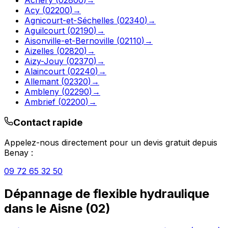
Acy
(
02200
)
→
Agnicourt-et-Séchelles
(
02340
)
→
Aguilcourt
(
02190
)
→
Aisonville-et-Bernoville
(
02110
)
→
Aizelles
(
02820
)
→
Aizy-Jouy
(
02370
)
→
Alaincourt
(
02240
)
→
Allemant
(
02320
)
→
Ambleny
(
02290
)
→
Ambrief
(
02200
)
→
Contact rapide
Appelez-nous directement pour un devis gratuit depuis
Benay
:
09 72 65 32 50
Dépannage de flexible hydraulique
dans le
Aisne
(
02
)