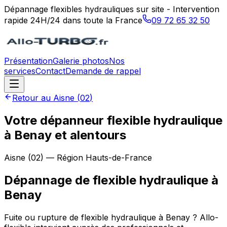
Dépannage flexibles hydrauliques sur site - Intervention
rapide 24H/24 dans toute la France
09 72 65 32 50
Présentation
Galerie photos
Nos
services
Contact
Demande de rappel
Retour au
Aisne
(
02
)
Votre dépanneur flexible hydraulique
à Benay et alentours
Aisne
(
02
) — Région
Hauts-de-France
Dépannage de flexible hydraulique
à
Benay
Fuite ou rupture de flexible hydraulique à Benay ? Allo-