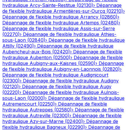
hydraulique
Arcy-Sainte-Restitue
(
02130
)
›
Dépannage
de flexible hydraulique
Armentières-sur-Ourcq
(
02210
)
›
Dépannage de flexible hydraulique
Arrancy
(
02860
)
›
Dépannage de flexible hydraulique
Artemps
(
02480
)
›
Dépannage de flexible hydraulique
Assis-sur-Serre
(
02270
)
›
Dépannage de flexible hydraulique
Athies-
sous-Laon
(
02840
)
›
Dépannage de flexible hydraulique
Attilly
(
02490
)
›
Dépannage de flexible hydraulique
Aubencheul-aux-Bois
(
02420
)
›
Dépannage de flexible
hydraulique
Aubenton
(
02500
)
›
Dépannage de flexible
hydraulique
Aubigny-aux-Kaisnes
(
02590
)
›
Dépannage
de flexible hydraulique
Aubigny-en-Laonnois
(
02820
)
›
Dépannage de flexible hydraulique
Audignicourt
(
02300
)
›
Dépannage de flexible hydraulique
Audigny
(
02120
)
›
Dépannage de flexible hydraulique
Augy
(
02220
)
›
Dépannage de flexible hydraulique
Aulnois-
sous-Laon
(
02000
)
›
Dépannage de flexible hydraulique
Autremencourt
(
02250
)
›
Dépannage de flexible
hydraulique
Autreppes
(
02580
)
›
Dépannage de flexible
hydraulique
Autreville
(
02300
)
›
Dépannage de flexible
hydraulique
Azy-sur-Marne
(
02400
)
›
Dépannage de
flexible hydraulique
Bagneux
(
02290
)
›
Dépannage de