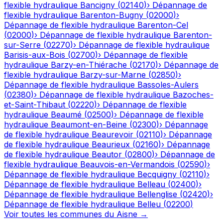
flexible hydraulique
Bancigny
(
02140
)
›
Dépannage de
flexible hydraulique
Barenton-Bugny
(
02000
)
›
Dépannage de flexible hydraulique
Barenton-Cel
(
02000
)
›
Dépannage de flexible hydraulique
Barenton-
sur-Serre
(
02270
)
›
Dépannage de flexible hydraulique
Barisis-aux-Bois
(
02700
)
›
Dépannage de flexible
hydraulique
Barzy-en-Thiérache
(
02170
)
›
Dépannage de
flexible hydraulique
Barzy-sur-Marne
(
02850
)
›
Dépannage de flexible hydraulique
Bassoles-Aulers
(
02380
)
›
Dépannage de flexible hydraulique
Bazoches-
et-Saint-Thibaut
(
02220
)
›
Dépannage de flexible
hydraulique
Beaumé
(
02500
)
›
Dépannage de flexible
hydraulique
Beaumont-en-Beine
(
02300
)
›
Dépannage
de flexible hydraulique
Beaurevoir
(
02110
)
›
Dépannage
de flexible hydraulique
Beaurieux
(
02160
)
›
Dépannage
de flexible hydraulique
Beautor
(
02800
)
›
Dépannage de
flexible hydraulique
Beauvois-en-Vermandois
(
02590
)
›
Dépannage de flexible hydraulique
Becquigny
(
02110
)
›
Dépannage de flexible hydraulique
Belleau
(
02400
)
›
Dépannage de flexible hydraulique
Bellenglise
(
02420
)
›
Dépannage de flexible hydraulique
Belleu
(
02200
)
Voir toutes les communes du
Aisne
→