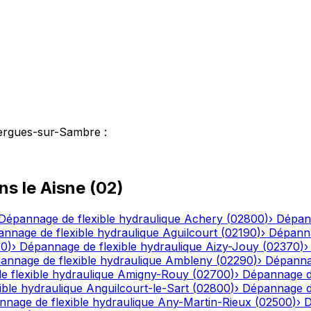
ergues-sur-Sambre
:
ns le
Aisne
(
02
)
Dépannage de flexible hydraulique
Achery
(
02800
)
›
Dépann
nnage de flexible hydraulique
Aguilcourt
(
02190
)
›
Dépanna
20
)
›
Dépannage de flexible hydraulique
Aizy-Jouy
(
02370
)
annage de flexible hydraulique
Ambleny
(
02290
)
›
Dépannag
 flexible hydraulique
Amigny-Rouy
(
02700
)
›
Dépannage de
ble hydraulique
Anguilcourt-le-Sart
(
02800
)
›
Dépannage de
nage de flexible hydraulique
Any-Martin-Rieux
(
02500
)
›
D