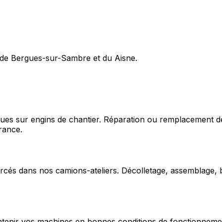
s de Bergues-sur-Sambre et du Aisne.
ques sur engins de chantier. Réparation ou remplacement d
rance.
cés dans nos camions-ateliers. Décolletage, assemblage, b
enir vos machines en bonnes conditions de fonctionnement e