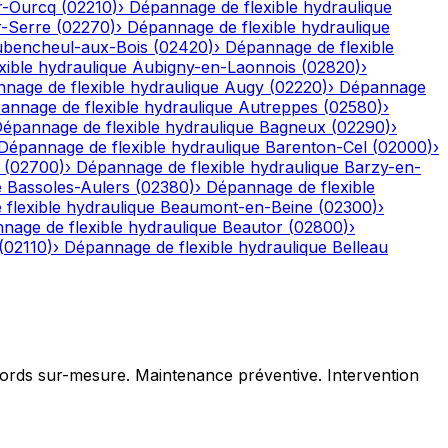
r-Ourcq
(
02210
)
›
Dépannage de flexible hydraulique
r-Serre
(
02270
)
›
Dépannage de flexible hydraulique
bencheul-aux-Bois
(
02420
)
›
Dépannage de flexible
ible hydraulique
Aubigny-en-Laonnois
(
02820
)
›
nage de flexible hydraulique
Augy
(
02220
)
›
Dépannage
annage de flexible hydraulique
Autreppes
(
02580
)
›
épannage de flexible hydraulique
Bagneux
(
02290
)
›
Dépannage de flexible hydraulique
Barenton-Cel
(
02000
)
›
(
02700
)
›
Dépannage de flexible hydraulique
Barzy-en-
e
Bassoles-Aulers
(
02380
)
›
Dépannage de flexible
flexible hydraulique
Beaumont-en-Beine
(
02300
)
›
nage de flexible hydraulique
Beautor
(
02800
)
›
(
02110
)
›
Dépannage de flexible hydraulique
Belleau
ccords sur-mesure. Maintenance préventive. Intervention