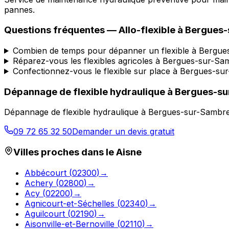
pannes.
Questions fréquentes —
Allo-flexible
à
Bergues-
Combien de temps pour dépanner un flexible à Bergue
Réparez-vous les flexibles agricoles à Bergues-sur-Sa
Confectionnez-vous le flexible sur place à Bergues-su
Dépannage de flexible hydraulique
à
Bergues-su
Dépannage de flexible hydraulique
à
Bergues-sur-Sambr
09 72 65 32 50
Demander un devis gratuit
Villes proches dans le
Aisne
Abbécourt
(
02300
)
→
Achery
(
02800
)
→
Acy
(
02200
)
→
Agnicourt-et-Séchelles
(
02340
)
→
Aguilcourt
(
02190
)
→
Aisonville-et-Bernoville
(
02110
)
→