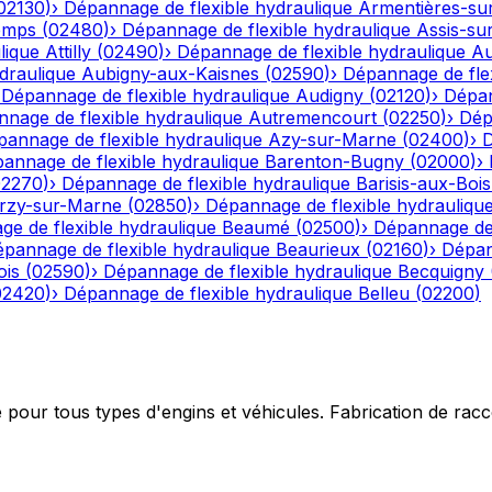
02130
)
›
Dépannage de flexible hydraulique
Armentières-su
emps
(
02480
)
›
Dépannage de flexible hydraulique
Assis-su
lique
Attilly
(
02490
)
›
Dépannage de flexible hydraulique
Au
draulique
Aubigny-aux-Kaisnes
(
02590
)
›
Dépannage de flex
›
Dépannage de flexible hydraulique
Audigny
(
02120
)
›
Dépan
nage de flexible hydraulique
Autremencourt
(
02250
)
›
Dép
annage de flexible hydraulique
Azy-sur-Marne
(
02400
)
›
D
annage de flexible hydraulique
Barenton-Bugny
(
02000
)
›
02270
)
›
Dépannage de flexible hydraulique
Barisis-aux-Bois
rzy-sur-Marne
(
02850
)
›
Dépannage de flexible hydrauliqu
e de flexible hydraulique
Beaumé
(
02500
)
›
Dépannage de 
pannage de flexible hydraulique
Beaurieux
(
02160
)
›
Dépan
ois
(
02590
)
›
Dépannage de flexible hydraulique
Becquigny
02420
)
›
Dépannage de flexible hydraulique
Belleu
(
02200
)
e pour tous types d'engins et véhicules. Fabrication de ra