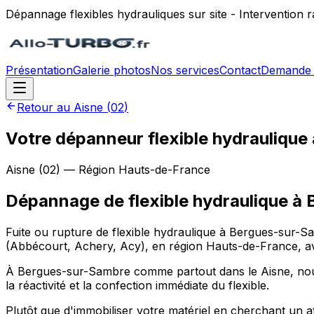
Dépannage flexibles hydrauliques sur site - Intervention
Présentation
Galerie photos
Nos services
Contact
Demande 
Retour au
Aisne
(
02
)
Votre dépanneur flexible hydraulique
Aisne
(
02
) — Région
Hauts-de-France
Dépannage de flexible hydraulique
à
Fuite ou rupture de flexible hydraulique à Bergues-sur-Sa
(Abbécourt, Achery, Acy), en région Hauts-de-France, ave
À Bergues-sur-Sambre comme partout dans le Aisne, nous in
la réactivité et la confection immédiate du flexible.
Plutôt que d'immobiliser votre matériel en cherchant un 