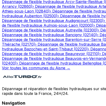
Dépannage de flexible hydraulique
Arcy-Sainte-Restitue
(
Arrancy
(
02860
)
›
Dépannage de flexible hydraulique
Art
Athies-sous-Laon
(
02840
)
›
Dépannage de flexible hydrau
hydraulique
Aubenton
(
02500
)
›
Dépannage de flexible hy
Dépannage de flexible hydraulique
Audignicourt
(
02300
)
de flexible hydraulique
Aulnois-sous-Laon
(
02000
)
›
Dépan
Dépannage de flexible hydraulique
Autreville
(
02300
)
›
Dép
Dépannage de flexible hydraulique
Bancigny
(
02140
)
›
Dép
Dépannage de flexible hydraulique
Barenton-sur-Serre
(
Thiérache
(
02170
)
›
Dépannage de flexible hydraulique
Ba
hydraulique
Bazoches-et-Saint-Thibaut
(
02220
)
›
Dépannag
Dépannage de flexible hydraulique
Beaurevoir
(
02110
)
›
Dé
Dépannage de flexible hydraulique
Beauvois-en-Vermand
(
02400
)
›
Dépannage de flexible hydraulique
Bellenglise
(
Voir toutes les communes du
Aisne
→
Dépannage et réparation de flexibles hydrauliques sur sit
rapide dans toute la France, 24H/24.
Navigation