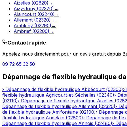
Aizelles
(
02820
)
→
Aizy-Jouy
(
02370
)
→
Alaincourt
(
02240
)
→
Allemant
(
02320
)
→
Ambleny
(
02290
)
→
Ambrief
(
02200
)
→
Contact rapide
Appelez-nous directement pour un devis gratuit depuis
B
09 72 65 32 50
Dépannage de flexible hydraulique
da
›
Dépannage de flexible hydraulique
Abbécourt
(
02300
)
›
flexible hydraulique
Agnicourt-et-Séchelles
(
02340
)
›
Dépa
(
02110
)
›
Dépannage de flexible hydraulique
Aizelles
(
028
Dépannage de flexible hydraulique
Allemant
(
02320
)
›
Dép
de flexible hydraulique
Amifontaine
(
02190
)
›
Dépannage de
flexible hydraulique
Andelain
(
02800
)
›
Dépannage de flexi
Dépannage de flexible hydraulique
Annois
(
02480
)
›
Dépan