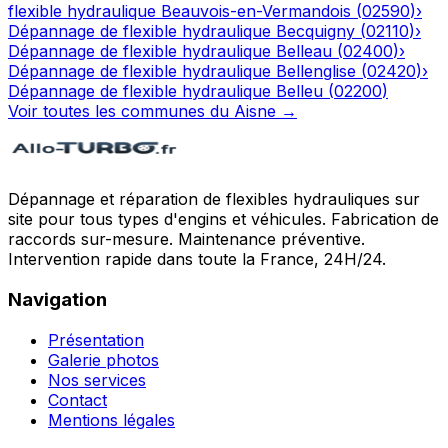
flexible hydraulique
Beauvois-en-Vermandois
(
02590
)
›
Dépannage de flexible hydraulique
Becquigny
(
02110
)
›
Dépannage de flexible hydraulique
Belleau
(
02400
)
›
Dépannage de flexible hydraulique
Bellenglise
(
02420
)
›
Dépannage de flexible hydraulique
Belleu
(
02200
)
Voir toutes les communes du
Aisne
→
Dépannage et réparation de flexibles hydrauliques sur
site pour tous types d'engins et véhicules. Fabrication de
raccords sur-mesure. Maintenance préventive.
Intervention rapide dans toute la France, 24H/24.
Navigation
Présentation
Galerie photos
Nos services
Contact
Mentions légales