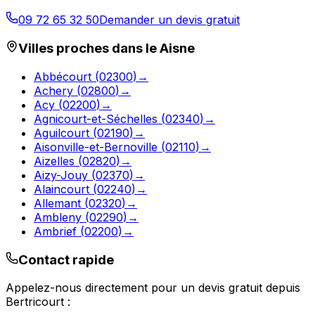
09 72 65 32 50
Demander un devis gratuit
Villes proches dans le
Aisne
Abbécourt
(
02300
)
→
Achery
(
02800
)
→
Acy
(
02200
)
→
Agnicourt-et-Séchelles
(
02340
)
→
Aguilcourt
(
02190
)
→
Aisonville-et-Bernoville
(
02110
)
→
Aizelles
(
02820
)
→
Aizy-Jouy
(
02370
)
→
Alaincourt
(
02240
)
→
Allemant
(
02320
)
→
Ambleny
(
02290
)
→
Ambrief
(
02200
)
→
Contact rapide
Appelez-nous directement pour un devis gratuit depuis
Bertricourt
: