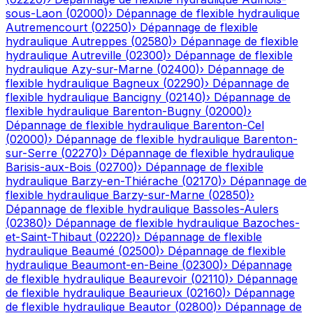
sous-Laon
(
02000
)
›
Dépannage de flexible hydraulique
Autremencourt
(
02250
)
›
Dépannage de flexible
hydraulique
Autreppes
(
02580
)
›
Dépannage de flexible
hydraulique
Autreville
(
02300
)
›
Dépannage de flexible
hydraulique
Azy-sur-Marne
(
02400
)
›
Dépannage de
flexible hydraulique
Bagneux
(
02290
)
›
Dépannage de
flexible hydraulique
Bancigny
(
02140
)
›
Dépannage de
flexible hydraulique
Barenton-Bugny
(
02000
)
›
Dépannage de flexible hydraulique
Barenton-Cel
(
02000
)
›
Dépannage de flexible hydraulique
Barenton-
sur-Serre
(
02270
)
›
Dépannage de flexible hydraulique
Barisis-aux-Bois
(
02700
)
›
Dépannage de flexible
hydraulique
Barzy-en-Thiérache
(
02170
)
›
Dépannage de
flexible hydraulique
Barzy-sur-Marne
(
02850
)
›
Dépannage de flexible hydraulique
Bassoles-Aulers
(
02380
)
›
Dépannage de flexible hydraulique
Bazoches-
et-Saint-Thibaut
(
02220
)
›
Dépannage de flexible
hydraulique
Beaumé
(
02500
)
›
Dépannage de flexible
hydraulique
Beaumont-en-Beine
(
02300
)
›
Dépannage
de flexible hydraulique
Beaurevoir
(
02110
)
›
Dépannage
de flexible hydraulique
Beaurieux
(
02160
)
›
Dépannage
de flexible hydraulique
Beautor
(
02800
)
›
Dépannage de