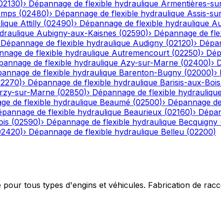
02130
)
›
Dépannage de flexible hydraulique
Armentières-su
emps
(
02480
)
›
Dépannage de flexible hydraulique
Assis-su
lique
Attilly
(
02490
)
›
Dépannage de flexible hydraulique
Au
draulique
Aubigny-aux-Kaisnes
(
02590
)
›
Dépannage de flex
›
Dépannage de flexible hydraulique
Audigny
(
02120
)
›
Dépan
nage de flexible hydraulique
Autremencourt
(
02250
)
›
Dép
annage de flexible hydraulique
Azy-sur-Marne
(
02400
)
›
D
annage de flexible hydraulique
Barenton-Bugny
(
02000
)
›
02270
)
›
Dépannage de flexible hydraulique
Barisis-aux-Bois
rzy-sur-Marne
(
02850
)
›
Dépannage de flexible hydrauliqu
e de flexible hydraulique
Beaumé
(
02500
)
›
Dépannage de 
pannage de flexible hydraulique
Beaurieux
(
02160
)
›
Dépan
ois
(
02590
)
›
Dépannage de flexible hydraulique
Becquigny
02420
)
›
Dépannage de flexible hydraulique
Belleu
(
02200
)
e pour tous types d'engins et véhicules. Fabrication de ra