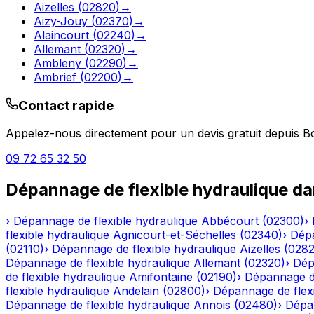
Aizelles
(
02820
)
→
Aizy-Jouy
(
02370
)
→
Alaincourt
(
02240
)
→
Allemant
(
02320
)
→
Ambleny
(
02290
)
→
Ambrief
(
02200
)
→
Contact rapide
Appelez-nous directement pour un devis gratuit depuis
B
09 72 65 32 50
Dépannage de flexible hydraulique
da
›
Dépannage de flexible hydraulique
Abbécourt
(
02300
)
›
flexible hydraulique
Agnicourt-et-Séchelles
(
02340
)
›
Dépa
(
02110
)
›
Dépannage de flexible hydraulique
Aizelles
(
028
Dépannage de flexible hydraulique
Allemant
(
02320
)
›
Dép
de flexible hydraulique
Amifontaine
(
02190
)
›
Dépannage de
flexible hydraulique
Andelain
(
02800
)
›
Dépannage de flexi
Dépannage de flexible hydraulique
Annois
(
02480
)
›
Dépan