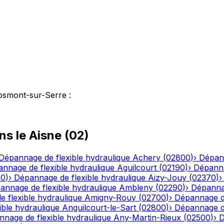
osmont-sur-Serre
:
ns le
Aisne
(
02
)
Dépannage de flexible hydraulique
Achery
(
02800
)
›
Dépann
nnage de flexible hydraulique
Aguilcourt
(
02190
)
›
Dépanna
20
)
›
Dépannage de flexible hydraulique
Aizy-Jouy
(
02370
)
annage de flexible hydraulique
Ambleny
(
02290
)
›
Dépannag
 flexible hydraulique
Amigny-Rouy
(
02700
)
›
Dépannage de
ble hydraulique
Anguilcourt-le-Sart
(
02800
)
›
Dépannage de
nage de flexible hydraulique
Any-Martin-Rieux
(
02500
)
›
D