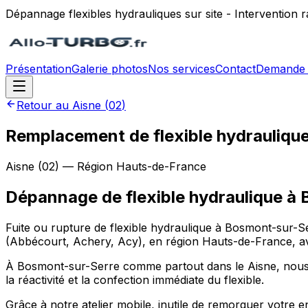
Dépannage flexibles hydrauliques sur site - Intervention
Présentation
Galerie photos
Nos services
Contact
Demande 
Retour au
Aisne
(
02
)
Remplacement de flexible hydraulique
Aisne
(
02
) — Région
Hauts-de-France
Dépannage de flexible hydraulique
à
Fuite ou rupture de flexible hydraulique à Bosmont-sur-Se
(Abbécourt, Achery, Acy), en région Hauts-de-France, ave
À Bosmont-sur-Serre comme partout dans le Aisne, nous inte
la réactivité et la confection immédiate du flexible.
Grâce à notre atelier mobile, inutile de remorquer votre 