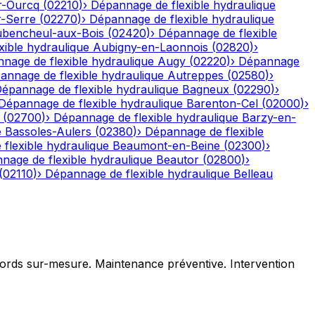
r-Ourcq
(
02210
)
›
Dépannage de flexible hydraulique
r-Serre
(
02270
)
›
Dépannage de flexible hydraulique
bencheul-aux-Bois
(
02420
)
›
Dépannage de flexible
ible hydraulique
Aubigny-en-Laonnois
(
02820
)
›
nage de flexible hydraulique
Augy
(
02220
)
›
Dépannage
annage de flexible hydraulique
Autreppes
(
02580
)
›
épannage de flexible hydraulique
Bagneux
(
02290
)
›
Dépannage de flexible hydraulique
Barenton-Cel
(
02000
)
›
(
02700
)
›
Dépannage de flexible hydraulique
Barzy-en-
e
Bassoles-Aulers
(
02380
)
›
Dépannage de flexible
flexible hydraulique
Beaumont-en-Beine
(
02300
)
›
nage de flexible hydraulique
Beautor
(
02800
)
›
(
02110
)
›
Dépannage de flexible hydraulique
Belleau
ccords sur-mesure. Maintenance préventive. Intervention