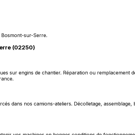
s Bosmont-sur-Serre.
Serre (02250)
ques sur engins de chantier. Réparation ou remplacement d
rance.
cés dans nos camions-ateliers. Décolletage, assemblage, b
enir vos machines en bonnes conditions de fonctionnement e