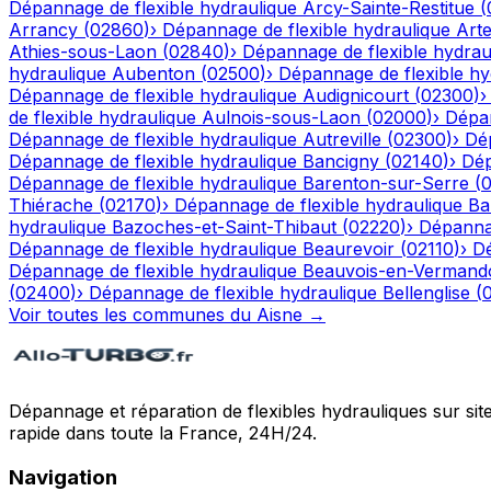
Dépannage de flexible hydraulique
Arcy-Sainte-Restitue
(
Arrancy
(
02860
)
›
Dépannage de flexible hydraulique
Art
Athies-sous-Laon
(
02840
)
›
Dépannage de flexible hydrau
hydraulique
Aubenton
(
02500
)
›
Dépannage de flexible hy
Dépannage de flexible hydraulique
Audignicourt
(
02300
)
de flexible hydraulique
Aulnois-sous-Laon
(
02000
)
›
Dépan
Dépannage de flexible hydraulique
Autreville
(
02300
)
›
Dép
Dépannage de flexible hydraulique
Bancigny
(
02140
)
›
Dép
Dépannage de flexible hydraulique
Barenton-sur-Serre
(
Thiérache
(
02170
)
›
Dépannage de flexible hydraulique
Ba
hydraulique
Bazoches-et-Saint-Thibaut
(
02220
)
›
Dépannag
Dépannage de flexible hydraulique
Beaurevoir
(
02110
)
›
Dé
Dépannage de flexible hydraulique
Beauvois-en-Vermand
(
02400
)
›
Dépannage de flexible hydraulique
Bellenglise
(
Voir toutes les communes du
Aisne
→
Dépannage et réparation de flexibles hydrauliques sur sit
rapide dans toute la France, 24H/24.
Navigation