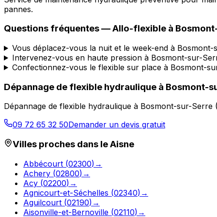
pannes.
Questions fréquentes —
Allo-flexible
à
Bosmont-
Vous déplacez-vous la nuit et le week-end à Bosmont-
Intervenez-vous en haute pression à Bosmont-sur-Ser
Confectionnez-vous le flexible sur place à Bosmont-su
Dépannage de flexible hydraulique
à
Bosmont-su
Dépannage de flexible hydraulique
à
Bosmont-sur-Serre
09 72 65 32 50
Demander un devis gratuit
Villes proches dans le
Aisne
Abbécourt
(
02300
)
→
Achery
(
02800
)
→
Acy
(
02200
)
→
Agnicourt-et-Séchelles
(
02340
)
→
Aguilcourt
(
02190
)
→
Aisonville-et-Bernoville
(
02110
)
→