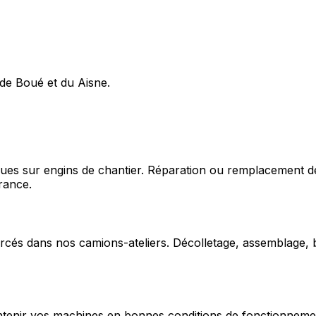
 de Boué et du Aisne.
ques sur engins de chantier. Réparation ou remplacement d
rance.
cés dans nos camions-ateliers. Décolletage, assemblage, b
enir vos machines en bonnes conditions de fonctionnement e