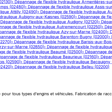
02130
)
›
Dépannage de flexible hydraulique
Armentières-su
emps
(
02480
)
›
Dépannage de flexible hydraulique
Assis-su
lique
Attilly
(
02490
)
›
Dépannage de flexible hydraulique
Au
draulique
Aubigny-aux-Kaisnes
(
02590
)
›
Dépannage de flex
›
Dépannage de flexible hydraulique
Audigny
(
02120
)
›
Dépan
nage de flexible hydraulique
Autremencourt
(
02250
)
›
Dép
annage de flexible hydraulique
Azy-sur-Marne
(
02400
)
›
D
annage de flexible hydraulique
Barenton-Bugny
(
02000
)
›
02270
)
›
Dépannage de flexible hydraulique
Barisis-aux-Bois
rzy-sur-Marne
(
02850
)
›
Dépannage de flexible hydrauliqu
e de flexible hydraulique
Beaumé
(
02500
)
›
Dépannage de 
pannage de flexible hydraulique
Beaurieux
(
02160
)
›
Dépan
ois
(
02590
)
›
Dépannage de flexible hydraulique
Becquigny
02420
)
›
Dépannage de flexible hydraulique
Belleu
(
02200
)
e pour tous types d'engins et véhicules. Fabrication de ra