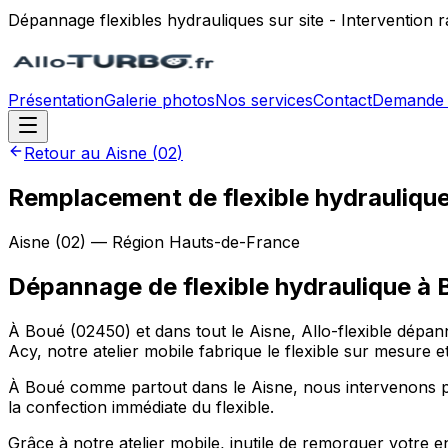
Dépannage flexibles hydrauliques sur site - Intervention
Présentation
Galerie photos
Nos services
Contact
Demande 
Retour au
Aisne
(
02
)
Remplacement de flexible hydraulique
Aisne
(
02
) — Région
Hauts-de-France
Dépannage de flexible hydraulique
à
À Boué (02450) et dans tout le Aisne, Allo-flexible dépan
Acy, notre atelier mobile fabrique le flexible sur mesure et
À Boué comme partout dans le Aisne, nous intervenons pour l
la confection immédiate du flexible.
Grâce à notre atelier mobile, inutile de remorquer votre 