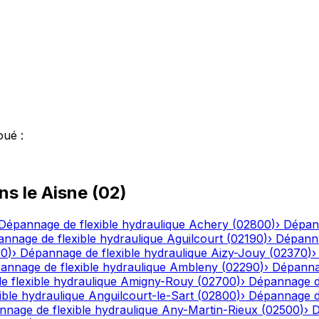
oué
:
ns le
Aisne
(
02
)
Dépannage de flexible hydraulique
Achery
(
02800
)
›
Dépann
nnage de flexible hydraulique
Aguilcourt
(
02190
)
›
Dépanna
20
)
›
Dépannage de flexible hydraulique
Aizy-Jouy
(
02370
)
annage de flexible hydraulique
Ambleny
(
02290
)
›
Dépannag
 flexible hydraulique
Amigny-Rouy
(
02700
)
›
Dépannage de
ble hydraulique
Anguilcourt-le-Sart
(
02800
)
›
Dépannage de
nage de flexible hydraulique
Any-Martin-Rieux
(
02500
)
›
D