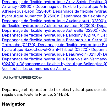
Dépannage de flexible hydraulique
Arcy-Sainte-Restitue
(
Arrancy
(
02860
)
›
Dépannage de flexible hydraulique
Art
Athies-sous-Laon
(
02840
)
›
Dépannage de flexible hydrau
hydraulique
Aubenton
(
02500
)
›
Dépannage de flexible hy
Dépannage de flexible hydraulique
Audignicourt
(
02300
)
de flexible hydraulique
Aulnois-sous-Laon
(
02000
)
›
Dépan
Dépannage de flexible hydraulique
Autreville
(
02300
)
›
Dép
Dépannage de flexible hydraulique
Bancigny
(
02140
)
›
Dép
Dépannage de flexible hydraulique
Barenton-sur-Serre
(
Thiérache
(
02170
)
›
Dépannage de flexible hydraulique
Ba
hydraulique
Bazoches-et-Saint-Thibaut
(
02220
)
›
Dépannag
Dépannage de flexible hydraulique
Beaurevoir
(
02110
)
›
Dé
Dépannage de flexible hydraulique
Beauvois-en-Vermand
(
02400
)
›
Dépannage de flexible hydraulique
Bellenglise
(
Voir toutes les communes du
Aisne
→
Dépannage et réparation de flexibles hydrauliques sur sit
rapide dans toute la France, 24H/24.
Navigation