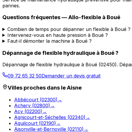
pannes.
Questions fréquentes —
Allo-flexible
à
Boué
Combien de temps pour dépanner un flexible à Boué ?
Intervenez-vous en haute pression à Boué ?
Faut-il démonter la machine à Boué ?
Dépannage de flexible hydraulique
à
Boué
?
Dépannage de flexible hydraulique
à
Boué
(
02450
).
Dépan
09 72 65 32 50
Demander un devis gratuit
Villes proches dans le
Aisne
Abbécourt
(
02300
)
→
Achery
(
02800
)
→
Acy
(
02200
)
→
Agnicourt-et-Séchelles
(
02340
)
→
Aguilcourt
(
02190
)
→
Aisonville-et-Bernoville
(
02110
)
→