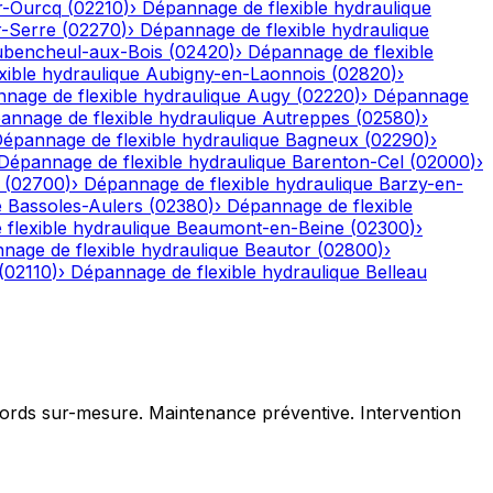
r-Ourcq
(
02210
)
›
Dépannage de flexible hydraulique
r-Serre
(
02270
)
›
Dépannage de flexible hydraulique
bencheul-aux-Bois
(
02420
)
›
Dépannage de flexible
ible hydraulique
Aubigny-en-Laonnois
(
02820
)
›
nage de flexible hydraulique
Augy
(
02220
)
›
Dépannage
annage de flexible hydraulique
Autreppes
(
02580
)
›
épannage de flexible hydraulique
Bagneux
(
02290
)
›
Dépannage de flexible hydraulique
Barenton-Cel
(
02000
)
›
(
02700
)
›
Dépannage de flexible hydraulique
Barzy-en-
e
Bassoles-Aulers
(
02380
)
›
Dépannage de flexible
flexible hydraulique
Beaumont-en-Beine
(
02300
)
›
nage de flexible hydraulique
Beautor
(
02800
)
›
(
02110
)
›
Dépannage de flexible hydraulique
Belleau
ccords sur-mesure. Maintenance préventive. Intervention