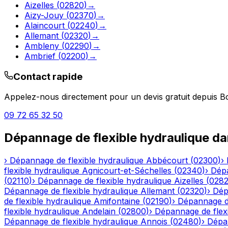
Aizelles
(
02820
)
→
Aizy-Jouy
(
02370
)
→
Alaincourt
(
02240
)
→
Allemant
(
02320
)
→
Ambleny
(
02290
)
→
Ambrief
(
02200
)
→
Contact rapide
Appelez-nous directement pour un devis gratuit depuis
B
09 72 65 32 50
Dépannage de flexible hydraulique
da
›
Dépannage de flexible hydraulique
Abbécourt
(
02300
)
›
flexible hydraulique
Agnicourt-et-Séchelles
(
02340
)
›
Dépa
(
02110
)
›
Dépannage de flexible hydraulique
Aizelles
(
028
Dépannage de flexible hydraulique
Allemant
(
02320
)
›
Dép
de flexible hydraulique
Amifontaine
(
02190
)
›
Dépannage de
flexible hydraulique
Andelain
(
02800
)
›
Dépannage de flexi
Dépannage de flexible hydraulique
Annois
(
02480
)
›
Dépan