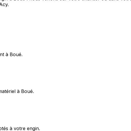
Acy.
nt à Boué.
matériel à Boué.
ptés à votre engin.