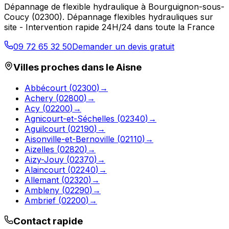
Dépannage de flexible hydraulique
à
Bourguignon-sous-
Coucy
(
02300
).
Dépannage flexibles hydrauliques sur
site - Intervention rapide 24H/24 dans toute la France
09 72 65 32 50
Demander un devis gratuit
Villes proches dans le
Aisne
Abbécourt
(
02300
)
→
Achery
(
02800
)
→
Acy
(
02200
)
→
Agnicourt-et-Séchelles
(
02340
)
→
Aguilcourt
(
02190
)
→
Aisonville-et-Bernoville
(
02110
)
→
Aizelles
(
02820
)
→
Aizy-Jouy
(
02370
)
→
Alaincourt
(
02240
)
→
Allemant
(
02320
)
→
Ambleny
(
02290
)
→
Ambrief
(
02200
)
→
Contact rapide