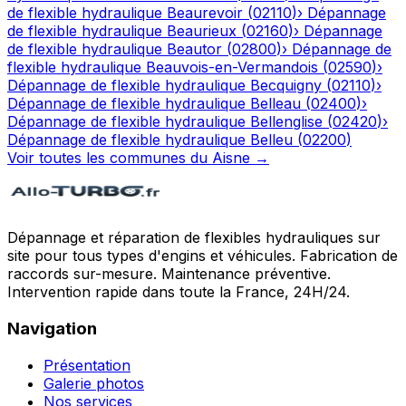
de flexible hydraulique
Beaurevoir
(
02110
)
›
Dépannage
de flexible hydraulique
Beaurieux
(
02160
)
›
Dépannage
de flexible hydraulique
Beautor
(
02800
)
›
Dépannage de
flexible hydraulique
Beauvois-en-Vermandois
(
02590
)
›
Dépannage de flexible hydraulique
Becquigny
(
02110
)
›
Dépannage de flexible hydraulique
Belleau
(
02400
)
›
Dépannage de flexible hydraulique
Bellenglise
(
02420
)
›
Dépannage de flexible hydraulique
Belleu
(
02200
)
Voir toutes les communes du
Aisne
→
Dépannage et réparation de flexibles hydrauliques sur
site pour tous types d'engins et véhicules. Fabrication de
raccords sur-mesure. Maintenance préventive.
Intervention rapide dans toute la France, 24H/24.
Navigation
Présentation
Galerie photos
Nos services