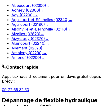
Abbécourt
(
02300
)
→
Achery
(
02800
)
→
Acy
(
02200
)
→
Agnicourt-et-Séchelles
(
02340
)
→
Aguilcourt
(
02190
)
→
Aisonville-et-Bernoville
(
02110
)
→
Aizelles
(
02820
)
→
Aizy-Jouy
(
02370
)
→
Alaincourt
(
02240
)
→
Allemant
(
02320
)
→
Ambleny
(
02290
)
→
Ambrief
(
02200
)
→
Contact rapide
Appelez-nous directement pour un devis gratuit depuis
Brécy
:
09 72 65 32 50
Dépannage de flexible hydraulique