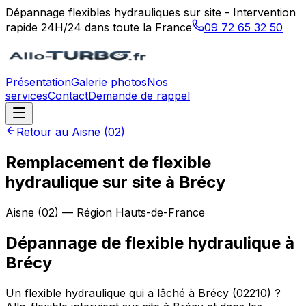
Dépannage flexibles hydrauliques sur site - Intervention
rapide 24H/24 dans toute la France
09 72 65 32 50
Présentation
Galerie photos
Nos
services
Contact
Demande de rappel
Retour au
Aisne
(
02
)
Remplacement de flexible
hydraulique sur site à Brécy
Aisne
(
02
) — Région
Hauts-de-France
Dépannage de flexible hydraulique
à
Brécy
Un flexible hydraulique qui a lâché à Brécy (02210) ?