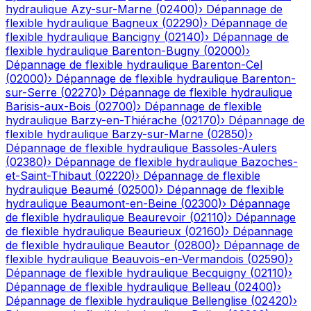
hydraulique
Azy-sur-Marne
(
02400
)
›
Dépannage de
flexible hydraulique
Bagneux
(
02290
)
›
Dépannage de
flexible hydraulique
Bancigny
(
02140
)
›
Dépannage de
flexible hydraulique
Barenton-Bugny
(
02000
)
›
Dépannage de flexible hydraulique
Barenton-Cel
(
02000
)
›
Dépannage de flexible hydraulique
Barenton-
sur-Serre
(
02270
)
›
Dépannage de flexible hydraulique
Barisis-aux-Bois
(
02700
)
›
Dépannage de flexible
hydraulique
Barzy-en-Thiérache
(
02170
)
›
Dépannage de
flexible hydraulique
Barzy-sur-Marne
(
02850
)
›
Dépannage de flexible hydraulique
Bassoles-Aulers
(
02380
)
›
Dépannage de flexible hydraulique
Bazoches-
et-Saint-Thibaut
(
02220
)
›
Dépannage de flexible
hydraulique
Beaumé
(
02500
)
›
Dépannage de flexible
hydraulique
Beaumont-en-Beine
(
02300
)
›
Dépannage
de flexible hydraulique
Beaurevoir
(
02110
)
›
Dépannage
de flexible hydraulique
Beaurieux
(
02160
)
›
Dépannage
de flexible hydraulique
Beautor
(
02800
)
›
Dépannage de
flexible hydraulique
Beauvois-en-Vermandois
(
02590
)
›
Dépannage de flexible hydraulique
Becquigny
(
02110
)
›
Dépannage de flexible hydraulique
Belleau
(
02400
)
›
Dépannage de flexible hydraulique
Bellenglise
(
02420
)
›