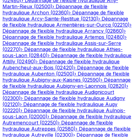
(
02480
)
›
Dépannage de flexible hydraulique
Any-
Martin-Rieux
(
02500
)
›
Dépannage de flexible
hydraulique
Archon
(
02360
)
›
Dépannage de flexible
hydraulique
Arcy-Sainte-Restitue
(
02130
)
›
Dépannage
de flexible hydraulique
Armentières-sur-Ourcq
(
02210
)
›
Dépannage de flexible hydraulique
Arrancy
(
02860
)
›
Dépannage de flexible hydraulique
Artemps
(
02480
)
›
Dépannage de flexible hydraulique
Assis-sur-Serre
(
02270
)
›
Dépannage de flexible hydraulique
Athies-
sous-Laon
(
02840
)
›
Dépannage de flexible hydraulique
Attilly
(
02490
)
›
Dépannage de flexible hydraulique
Aubencheul-aux-Bois
(
02420
)
›
Dépannage de flexible
hydraulique
Aubenton
(
02500
)
›
Dépannage de flexible
hydraulique
Aubigny-aux-Kaisnes
(
02590
)
›
Dépannage
de flexible hydraulique
Aubigny-en-Laonnois
(
02820
)
›
Dépannage de flexible hydraulique
Audignicourt
(
02300
)
›
Dépannage de flexible hydraulique
Audigny
(
02120
)
›
Dépannage de flexible hydraulique
Augy
(
02220
)
›
Dépannage de flexible hydraulique
Aulnois-
sous-Laon
(
02000
)
›
Dépannage de flexible hydraulique
Autremencourt
(
02250
)
›
Dépannage de flexible
hydraulique
Autreppes
(
02580
)
›
Dépannage de flexible
hydraulique
Autreville
(
02300
)
›
Dépannage de flexible