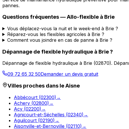
pannes.
Questions fréquentes —
Allo-flexible
à
Brie
Vous déplacez-vous la nuit et le week-end à Brie ?
Réparez-vous les flexibles agricoles à Brie ?
Comment vous joindre en cas de panne à Brie ?
Dépannage de flexible hydraulique
à
Brie
?
Dépannage de flexible hydraulique
à
Brie
(
02870
).
Dépann
09 72 65 32 50
Demander un devis gratuit
Villes proches dans le
Aisne
Abbécourt
(
02300
)
→
Achery
(
02800
)
→
Acy
(
02200
)
→
Agnicourt-et-Séchelles
(
02340
)
→
Aguilcourt
(
02190
)
→
Aisonville-et-Bernoville
(
02110
)
→