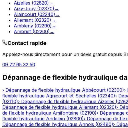
Aizelles
(
02820
)
→
Aizy-Jouy
(
02370
)
→
Alaincourt
(
02240
)
→
Allemant
(
02320
)
→
Ambleny
(
02290
)
→
Ambrief
(
02200
)
→
Contact rapide
Appelez-nous directement pour un devis gratuit depuis
Br
09 72 65 32 50
Dépannage de flexible hydraulique
da
›
Dépannage de flexible hydraulique
Abbécourt
(
02300
)
›
flexible hydraulique
Agnicourt-et-Séchelles
(
02340
)
›
Dépa
(
02110
)
›
Dépannage de flexible hydraulique
Aizelles
(
028
Dépannage de flexible hydraulique
Allemant
(
02320
)
›
Dép
de flexible hydraulique
Amifontaine
(
02190
)
›
Dépannage de
flexible hydraulique
Andelain
(
02800
)
›
Dépannage de flexi
Dépannage de flexible hydraulique
Annois
(
02480
)
›
Dépan