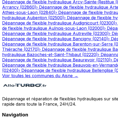
Dépannage de flexible hydraulique
Arcy-Sainte-Restitue
(
Arrancy
(
02860
)
›
Dépannage de flexible hydraulique
Art
Athies-sous-Laon
(
02840
)
›
Dépannage de flexible hydrau
hydraulique
Aubenton
(
02500
)
›
Dépannage de flexible hy
Dépannage de flexible hydraulique
Audignicourt
(
02300
)
de flexible hydraulique
Aulnois-sous-Laon
(
02000
)
›
Dépan
Dépannage de flexible hydraulique
Autreville
(
02300
)
›
Dép
Dépannage de flexible hydraulique
Bancigny
(
02140
)
›
Dép
Dépannage de flexible hydraulique
Barenton-sur-Serre
(
Thiérache
(
02170
)
›
Dépannage de flexible hydraulique
Ba
hydraulique
Bazoches-et-Saint-Thibaut
(
02220
)
›
Dépannag
Dépannage de flexible hydraulique
Beaurevoir
(
02110
)
›
Dé
Dépannage de flexible hydraulique
Beauvois-en-Vermand
(
02400
)
›
Dépannage de flexible hydraulique
Bellenglise
(
Voir toutes les communes du
Aisne
→
Dépannage et réparation de flexibles hydrauliques sur sit
rapide dans toute la France, 24H/24.
Navigation