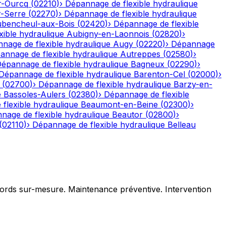
r-Ourcq
(
02210
)
›
Dépannage de flexible hydraulique
r-Serre
(
02270
)
›
Dépannage de flexible hydraulique
bencheul-aux-Bois
(
02420
)
›
Dépannage de flexible
ible hydraulique
Aubigny-en-Laonnois
(
02820
)
›
nage de flexible hydraulique
Augy
(
02220
)
›
Dépannage
annage de flexible hydraulique
Autreppes
(
02580
)
›
épannage de flexible hydraulique
Bagneux
(
02290
)
›
Dépannage de flexible hydraulique
Barenton-Cel
(
02000
)
›
(
02700
)
›
Dépannage de flexible hydraulique
Barzy-en-
e
Bassoles-Aulers
(
02380
)
›
Dépannage de flexible
flexible hydraulique
Beaumont-en-Beine
(
02300
)
›
nage de flexible hydraulique
Beautor
(
02800
)
›
(
02110
)
›
Dépannage de flexible hydraulique
Belleau
ccords sur-mesure. Maintenance préventive. Intervention