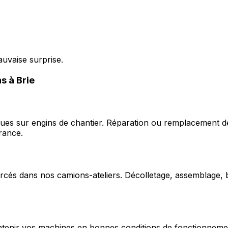
auvaise surprise.
s à Brie
ques sur engins de chantier. Réparation ou remplacement d
rance.
cés dans nos camions-ateliers. Décolletage, assemblage, b
enir vos machines en bonnes conditions de fonctionnement e