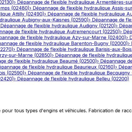
02130
)
›
Dépannage de flexible hydraulique
Armentières-su
emps
(
02480
)
›
Dépannage de flexible hydraulique
Assis-su
lique
Attilly
(
02490
)
›
Dépannage de flexible hydraulique
Au
draulique
Aubigny-aux-Kaisnes
(
02590
)
›
Dépannage de flex
›
Dépannage de flexible hydraulique
Audigny
(
02120
)
›
Dépan
nage de flexible hydraulique
Autremencourt
(
02250
)
›
Dép
annage de flexible hydraulique
Azy-sur-Marne
(
02400
)
›
D
annage de flexible hydraulique
Barenton-Bugny
(
02000
)
›
02270
)
›
Dépannage de flexible hydraulique
Barisis-aux-Bois
rzy-sur-Marne
(
02850
)
›
Dépannage de flexible hydrauliqu
e de flexible hydraulique
Beaumé
(
02500
)
›
Dépannage de 
pannage de flexible hydraulique
Beaurieux
(
02160
)
›
Dépan
ois
(
02590
)
›
Dépannage de flexible hydraulique
Becquigny
02420
)
›
Dépannage de flexible hydraulique
Belleu
(
02200
)
e pour tous types d'engins et véhicules. Fabrication de ra