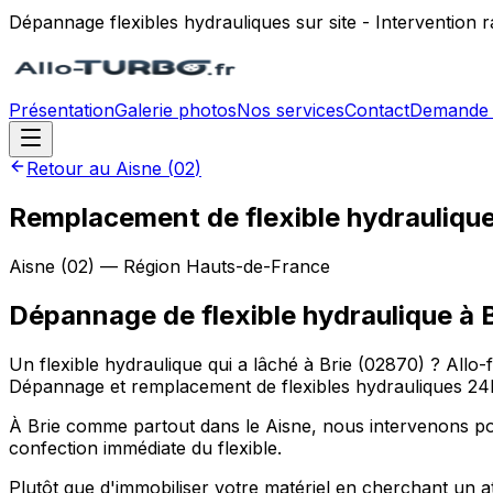
Dépannage flexibles hydrauliques sur site - Intervention
Présentation
Galerie photos
Nos services
Contact
Demande 
Retour au
Aisne
(
02
)
Remplacement de flexible hydraulique 
Aisne
(
02
) — Région
Hauts-de-France
Dépannage de flexible hydraulique
à
Un flexible hydraulique qui a lâché à Brie (02870) ? Allo-
Dépannage et remplacement de flexibles hydrauliques 24h/
À Brie comme partout dans le Aisne, nous intervenons pour le
confection immédiate du flexible.
Plutôt que d'immobiliser votre matériel en cherchant un a