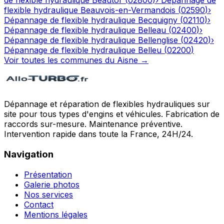
de flexible hydraulique
Beautor
(
02800
)
›
Dépannage de
flexible hydraulique
Beauvois-en-Vermandois
(
02590
)
›
Dépannage de flexible hydraulique
Becquigny
(
02110
)
›
Dépannage de flexible hydraulique
Belleau
(
02400
)
›
Dépannage de flexible hydraulique
Bellenglise
(
02420
)
›
Dépannage de flexible hydraulique
Belleu
(
02200
)
Voir toutes les communes du
Aisne
→
Dépannage et réparation de flexibles hydrauliques sur
site pour tous types d'engins et véhicules. Fabrication de
raccords sur-mesure. Maintenance préventive.
Intervention rapide dans toute la France, 24H/24.
Navigation
Présentation
Galerie photos
Nos services
Contact
Mentions légales