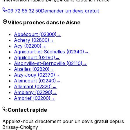
09 72 65 32 50
Demander un devis gratuit
Villes proches dans le
Aisne
Abbécourt
(
02300
)
→
Achery
(
02800
)
→
Acy
(
02200
)
→
Agnicourt-et-Séchelles
(
02340
)
→
Aguilcourt
(
02190
)
→
Aisonville-et-Bernoville
(
02110
)
→
Aizelles
(
02820
)
→
Aizy-Jouy
(
02370
)
→
Alaincourt
(
02240
)
→
Allemant
(
02320
)
→
Ambleny
(
02290
)
→
Ambrief
(
02200
)
→
Contact rapide
Appelez-nous directement pour un devis gratuit depuis
Brissay-Choigny
: