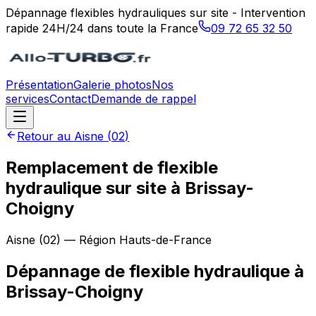
Dépannage flexibles hydrauliques sur site - Intervention
rapide 24H/24 dans toute la France
09 72 65 32 50
Présentation
Galerie photos
Nos
services
Contact
Demande de rappel
Retour au
Aisne
(
02
)
Remplacement de flexible
hydraulique sur site à Brissay-
Choigny
Aisne
(
02
) — Région
Hauts-de-France
Dépannage de flexible hydraulique
à
Brissay-Choigny